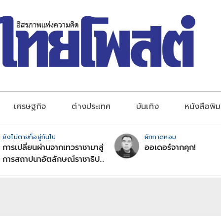
เศรษฐกิจ
ต่างประเทศ
บันเทิง
หนังสือพิม
ยังไม่ตายก็อยู่กันไป
ผักกาดหอม
การเปลี่ยนผ่านจากเทวราชามาสู่
ออเดอร์จากคุก!
การสถาปนาอัตลักษณ์ราชาธิป
ไตยแบบพุทธศาสนาในพระไตร
ปิฏก : สามัญผลสูตรในฐานะ
ทฤษฎีขีดจำกัดของอำนาจรัฐ
เหนือแรงงานและทรัพย์สิน