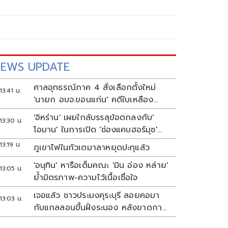
EWS UPDATE
ศาลอุทธรณ์ภาค 4 สั่งเลือกตั้งใหม่
13:41 น.
'นายก อบจ.ขอนแก่น' คดีใบเหลือง
'วัฒนา ช่างเหลา'
'อิหร่าน' เผยใกล้บรรลุข้อตกลงกับ'
13:30 น.
โอมาน' ในการเปิด 'ช่องแคบฮอร์มุซ'
แล้ว แต่การเปิดขึ้นอยู่กับสหรัฐฯ
13:19 น.
ภูเขาไฟในกัวเตมาลาหยุดปะทุแล้ว
'อนุทิน' หารือเต็มคณะ 'มิน อ่อง หล่าย'
13:05 น.
ย้ำมิตรภาพ-ความไว้เนื้อเชื่อใจ
เจอแล้ว ชาวประมงคุระบุรี ลอยคอมา
13:03 น.
กับแกลลอนขึ้นฝั่งระนอง หลังขาดการ
ติดต่อหลายวัน