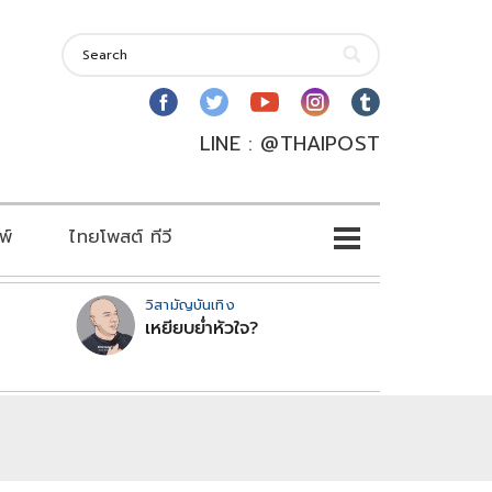
LINE : @THAIPOST
พ์
ไทยโพสต์ ทีวี
วิสามัญบันเทิง
เหยียบย่ำหัวใจ?