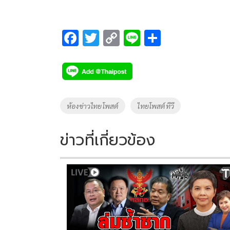
F
T
C
Li
S
ac
wi
o
n
h
e
tt
p
e
ar
b
er
y
e
o
Li
Tags
ห้องข่าวไทยโพสต์
ไทยโพสต์ทีวี
o
n
k
k
ข่าวที่เกี่ยวข้อง