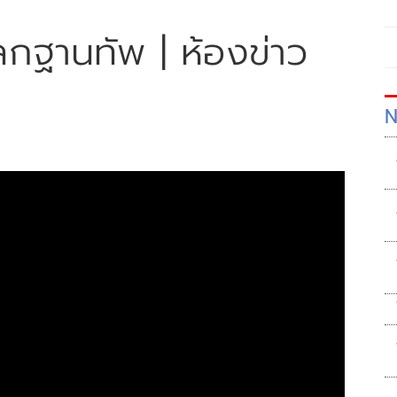
ลกฐานทัพ | ห้องข่าว
N