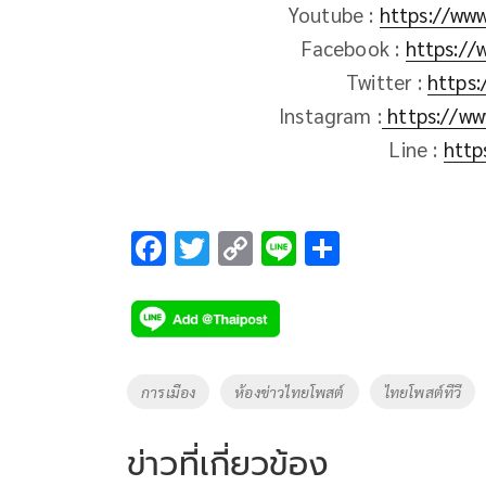
Youtube :
https://ww
Facebook :
https://
Twitter :
https:
Instagram :
https://ww
Line :
http
F
T
C
Li
S
ac
wi
o
n
h
e
tt
p
e
ar
b
er
y
e
o
Li
Tags
การเมือง
ห้องข่าวไทยโพสต์
ไทยโพสต์ทีวี
o
n
k
k
ข่าวที่เกี่ยวข้อง