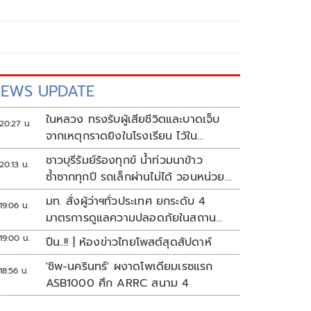
EWS UPDATE
ในหลวง ทรงรับผู้เสียชีวิตและบาดเจ็บ
20:27 น.
จากเหตุกราดยิงในโรงเรียน ไว้ใน
พระบรมราชานุเคราะห์
ชาวบุรีรัมย์ร้องทุกข์ น้ำท่วมนาข้าว
20:13 น.
ซ้ำซากทุกปี รถเล็กผ่านไม่ได้ วอนหน่วย
งานเร่งแก้ไข
มท. สั่งผู้ว่าฯทั่วประเทศ ยกระดับ 4
19:06 น.
มาตรการดูแลความปลอดภัยในสถาน
ศึกษา
19:00 น.
ปืน..!! | ห้องข่าวไทยโพสต์สุดสัปดาห์
'ชิพ-นครินทร์' ผงาดโพเดียมเรซแรก
18:56 น.
ASB1000 ศึก ARRC สนาม 4