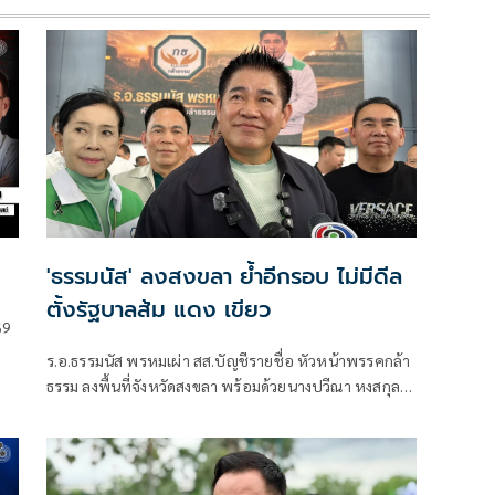
'ธรรมนัส' ลงสงขลา ย้ำอีกรอบ ไม่มีดีล
ตั้งรัฐบาลส้ม แดง เขียว
69
ร.อ.ธรรมนัส พรหมเผ่า สส.บัญชีรายชื่อ หัวหน้าพรรคกล้า
ธรรม ลงพื้นที่จังหวัดสงขลา พร้อมด้วยนางปวีณา หงสกุล
ซึ่งร่วมเดินทางมาด้วย เพื่อพบปะนายเดชอิศม์ ขาวทอง
และสมาชิกพรรค ณ ที่ทำการนายเดชอิศม์ โดยมีการ
ประชุมหารือแนวทางการทำงานและขับเคลื่อนนโยบายใน
พื้นที่ ก่อนเดินทางต่อไปยังจังหวัดพัทลุง