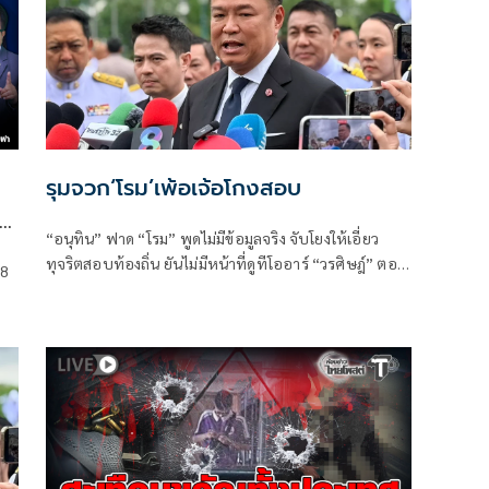
รุมจวก‘โรม’เพ้อเจ้อโกงสอบ
“อนุทิน” ฟาด “โรม” พูดไม่มีข้อมูลจริง จับโยงให้เอี่ยว
ทุจริตสอบท้องถิ่น ยันไม่มีหน้าที่ดูทีโออาร์ “วรศิษฎ์” ตอก
 8
ด
พูดข้อเท็จจริงไม่ครบ