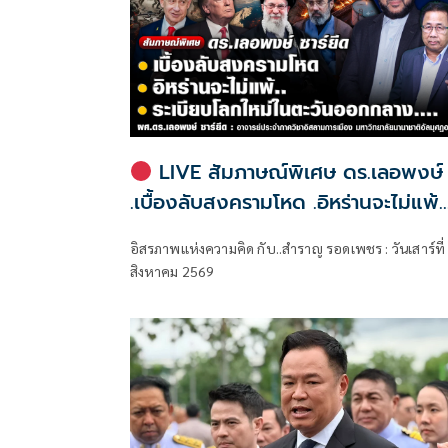
LIVE สัมภาษณ์พิเศษ ดร.เลอพงษ์
.เบื้องลับสงครามโหด .อิหร่านจะไม่แพ้..
.ระเบียบโลกใหม่ในตะวันออกกลาง…. |
อิสรภาพแห่งความคิด กับ..สำราญ รอดเพชร : วันเสาร์ที่
อิสรภาพแห่งความคิด กับ..สำราญ รอ
สิงหาคม 2569
เพชร