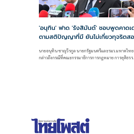
'อนุทิน' ฟาด 'รังสิมันต์' ชอบพูดคาดเ
ตามสติปัญญาที่มี ยันไม่เกี่ยวทุจริตส
ท้องถิ่น
นายอนุทิน ชาญวีรกูล นายกรัฐมนตรีและรมว.มหาดไทย
กล่าวถึงกรณีที่คณะกรรมาธิการการกฎหมาย การยุติธรร
และสิทธิมนุษยชน สภาผู้แทนราษฎร ที่มี นายรังสิมันต์ โ
เป็นประธานกรรมาธิการ มีการอ้างชื่อนายกรัฐมนตรี
เข้าไปเกี่ยวข้องกับการทุจริตสอบท้องถิ่น