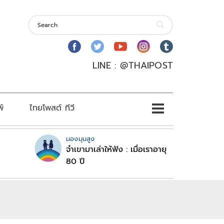
LINE : @THAIPOST
พ์
ไทยโพสต์ ทีวี
มองมุมสูง
จำเขามาเล่าให้ฟัง : เมื่อเราอายุ
80 ปี