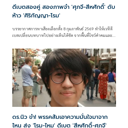
ดีเบตสองคู่ สองภาพจำ 'ศุภจี-สีหศักดิ์' ดับ
ห้าว 'ศิริกัญญา-โรม'
บรรยากาศการหาเสียงเลือกตั้ง 8 กุมภาพันธ์ 2569 ทำให้เวทีดี
เบตเปลี่ยนบทบาทไปอย่างเห็นได้ชัด จากพื้นที่โชว์คำคมและ
วาทะ กลายเป็นสนามวัดตัวนักการเมืองแบบหลีกไม่พ้น ใครคิ
ดร.นิว ขำ! พรรคส้มเอาความมั่นใจมาจาก
ไหน ส่ง 'โรม-ไหม' ดีเบต 'สีหศักดิ์-ศภจี'