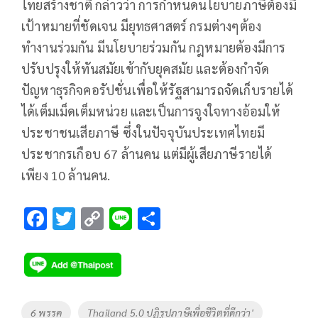
ไทยสร้างชาติ กล่าวว่า การกำหนดนโยบายภาษีต้องมี
เป้าหมายที่ชัดเจน มียุทธศาสตร์ กรมต่างๆต้อง
ทำงานร่วมกัน มีนโยบายร่วมกัน กฎหมายต้องมีการ
ปรับปรุงให้ทันสมัยเข้ากับยุคสมัย และต้องกำจัด
ปัญหาธุรกิจคอรัปชั่นเพื่อให้รัฐสามารถจัดเก็บรายได้
ได้เต็มเม็ดเต็มหน่วย และเป็นการจูงใจทางอ้อมให้
ประชาชนเสียภาษี ซึ่งในปัจจุบันประเทศไทยมี
ประชากรเกือบ 67 ล้านคน แต่มีผู้เสียภาษีรายได้
เพียง 10 ล้านคน.
F
T
C
Li
S
ac
wi
o
n
h
e
tt
p
e
ar
b
er
y
e
o
Li
Tags
6 พรรค
Thailand 5.0 ปฏิรูปภาษีเพื่อชีวิตที่ดีกว่า'