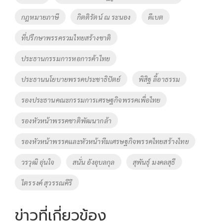
o
n
กฎหมายภาษี
กิตติรัตน์ ณ ระนอง
ดีเบต
k
k
ที่ปรึกษาพรรครวมไทยสร้างชาติ
ประธานกรรมการหอการค้าไทย
ประธานนโยบายพรรคประชาธิปัตย์
พิสิฐ ลี้อาธรรม
รองประธานคณะกรรมการเศรษฐกิจพรรคเพื่อไทย
รองหัวหน้าพรรคชาติพัฒนากล้า
รองหัวหน้าพรรคและหัวหน้าทีมเศรษฐกิจพรรคไทยสร้างไทย
วรวุฒิ อุ่นใจ
สนั่น อังอุบลกุล
สุพันธุ์ มงคลสุธี
ไตรรงค์ สุวรรณคีรี
ข่าวที่เกี่ยวข้อง