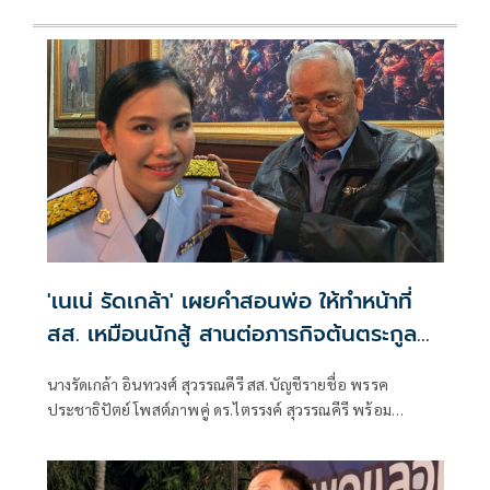
'เนเน่ รัดเกล้า' เผยคำสอนพ่อ ให้ทำหน้าที่
สส. เหมือนนักสู้ สานต่อภารกิจต้นตระกูล
สุวรรณคีรี
นางรัดเกล้า อินทวงศ์ สุวรรณคีรี สส.บัญชีรายชื่อ พรรค
ประชาธิปัตย์ โพสต์ภาพคู่ ดร.ไตรรงค์ สุวรรณคีรี พร้อม
ข้อความว่า “นักการเมืองก็เหมือนนักสู้คนหนึ่ง ที่ต้องเข้าไปต่อสู้
เพื่อปกป้องผลประโยชน์ของประเทศ”