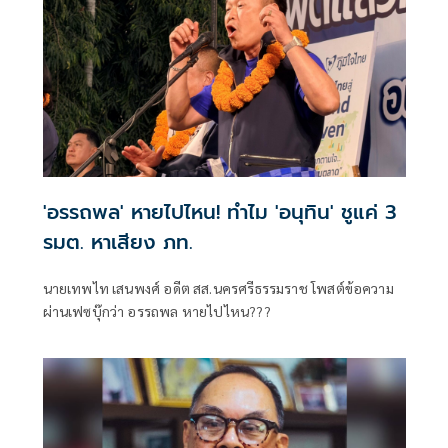
'อรรถพล' หายไปไหน! ทำไม 'อนุทิน' ชูแค่ 3
รมต. หาเสียง ภท.
นายเทพไท เสนพงศ์ อดีต สส.นครศรีธรรมราช โพสต์ข้อความ
ผ่านเฟซบุ๊กว่า อรรถพล หายไปไหน???