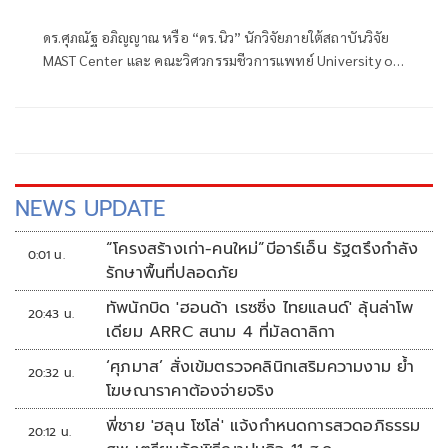
ดร.ศุภณัฐ อภิญญาณ หรือ “ดร.นิว” นักวิจัยภายใต้สถาบันวิจัย
MAST Center และ คณะวิศวกรรมชีวการแพทย์ University of
Ar
NEWS UPDATE
“โครงสร้างเก่า-คนใหม่”บีอาร์เอ็น รัฐตรึงกำลัง
0:01 น.
รักษาพื้นที่ปลอดภัย
ทัพนักบิด 'ฮอนด้า เรซซิ่ง ไทยแลนด์' ลุ้นล่าโพ
20:43 น.
เดียม ARRC สนาม 4 ที่มัลดาลิกา
‘ศุภมาส’ สั่งเข้มตรวจคลินิกเสริมความงาม ย้ำ
20:32 น.
โฆษณาราคาต้องจ่ายจริง
พี่ชาย 'ฮลุน โซโล่' แจ้งกำหนดการสวดอภิธรรม
20:12 น.