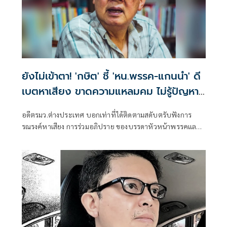
ยังไม่เข้าตา! 'กษิต' ชี้ 'หน.พรรค-แกนนำ' ดี
เบตหาเสียง ขาดความแหลมคม ไม่รู้ปัญหา
สังคมไทยจริง
อดีตรมว.ต่างประเทศ บอกเท่าที่ได้ติดตามสดับตรับฟังการ
รณรงค์หาเสียง การร่วมอภิปราย ของบรรดาหัวหน้าพรรคและ
แกนนำแล้ว ยังไม่มีความประทับใจ