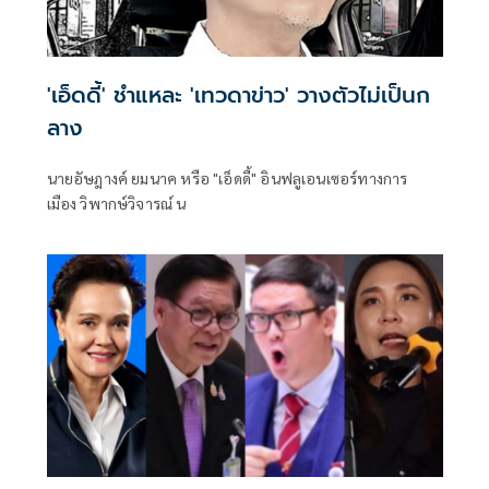
'เอ็ดดี้' ชำแหละ 'เทวดาข่าว' วางตัวไม่เป็นก
ลาง
นายอัษฎางค์ ยมนาค หรือ "เอ็ดดี้" อินฟลูเอนเซอร์ทางการ
เมือง วิพากษ์วิจารณ์ น