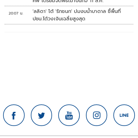
ศพ เตรียมจัดพิธีฌาปนกิจ 11 ส.ค.
'ลลิดา' โต้ 'รักชนก' ปมงบน้ำบาดาล ชี้พื้นที่
20:07 น.
ปชน.ได้วงเงินเฉลี่ยสูงสุด