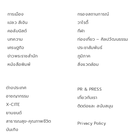
การเมือง
กรองสถานการณ์
เปลว สีเงิน
วาไรตี้
คอลัมนิสต์
กีฬา
บทความ
ท่องเที่ยว – ศิลปวัฒนธรรม
เศรษฐกิจ
ประชาสัมพันธ์
ข่าวพระราชสำนัก
ภูมิภาค
หนังสือพิมพ์
สิ่งแวดล้อม
ต่างประเทศ
PR & PRESS
อาชญากรรม
เกี่ยวกับเรา
X-CITE
ติดต่อและ สนับสนุน
ยานยนต์
สาธารณสุข-คุณภาพชีวิต
Privacy Policy
บันเทิง