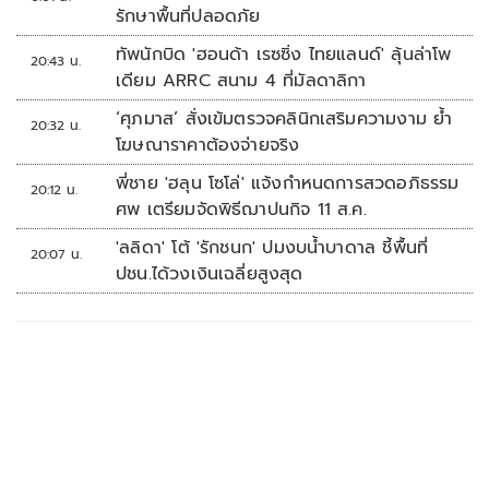
รักษาพื้นที่ปลอดภัย
ทัพนักบิด 'ฮอนด้า เรซซิ่ง ไทยแลนด์' ลุ้นล่าโพ
20:43 น.
เดียม ARRC สนาม 4 ที่มัลดาลิกา
‘ศุภมาส’ สั่งเข้มตรวจคลินิกเสริมความงาม ย้ำ
20:32 น.
โฆษณาราคาต้องจ่ายจริง
พี่ชาย 'ฮลุน โซโล่' แจ้งกำหนดการสวดอภิธรรม
20:12 น.
ศพ เตรียมจัดพิธีฌาปนกิจ 11 ส.ค.
'ลลิดา' โต้ 'รักชนก' ปมงบน้ำบาดาล ชี้พื้นที่
20:07 น.
ปชน.ได้วงเงินเฉลี่ยสูงสุด