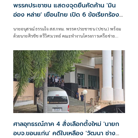
พรรคประชาชน แสดงจุดยืนคัดค้าน 'มิน
อ่อง หล่าย' เยือนไทย เปิด 6 ข้อเรียกร้อง
รัฐสภา-รัฐบาล
นายอนุสรณ์ ธรรมใจ สส.กทม. พรรคประชาชน (ปชน.) พร้อม
ด้วยนายศิรชัช ตรีวิศวเวทย์ คณะทำงานโครงการเครือข่าย
ประชาธิปไตยอาเซียนเพื่อสันติภาพ สิทธิมนุษยชน และการ
พัฒนาอย่างยั่งยืน แถลงคัดค้านการเยือนไทยอย่างเป็นทางการ
ของพลเอกอาวุโส มิน ออง ไลง์
ศาลอุทธรณ์ภาค 4 สั่งเลือกตั้งใหม่ 'นายก
อบจ.ขอนแก่น' คดีใบเหลือง 'วัฒนา ช่าง