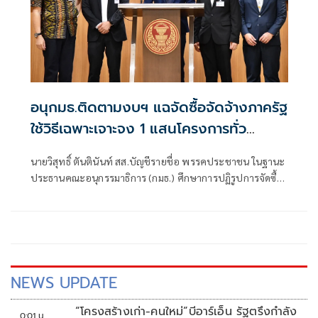
อนุกมธ.ติดตามงบฯ แฉจัดซื้อจัดจ้างภาครัฐ
ใช้วิธีเฉพาะเจาะจง 1 แสนโครงการทั่ว
ประเทศ เอื้อทุจริตงบกว่า 5 หมื่นล้านบาท
นายวิสุทธิ์ ตันตินันท์ สส.บัญชีรายชื่อ พรรคประชาชน ในฐานะ
ประธานคณะอนุกรรมาธิการ (กมธ.) ศึกษาการปฏิรูปการจัดซื้อ
จัดจ้างภาครัฐ ภายใต้คณะกรรมาธิการศึกษาการจัดทำและ
ติดตามการบริหารงบประมาณ สภาผู้แทนราษฎร แถลงความ
คืบหน้า "การศึกษาการปฏิรูปการจัดซื้อจัดจ้างภาครัฐ" ว่า คณะ
อนุกรรมาธิการชุดนี้ประกอบด้วยตัวแทน สส.
NEWS UPDATE
“โครงสร้างเก่า-คนใหม่”บีอาร์เอ็น รัฐตรึงกำลัง
0:01 น.