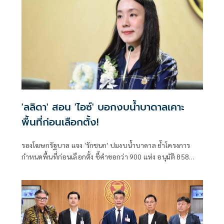
'ลลิดา' สอน 'ไอซ์' บอกงบน้ำบาดาลเคาะ
พื้นที่ก่อนเลือกตั้ง!
รองโฆษกรัฐบาล แจง 'รักชนก' ปมงบน้ำบาดาล ย้ำโครงการ
กำหนดพื้นที่ก่อนเลือกตั้ง ชี้คำขอกว่า 900 แห่ง อนุมัติ 858
แห่งตามหลักเกณฑ์ ไม่ใช่จัดสรรตามการเมือง