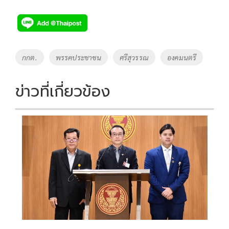
ac
wi
o
n
h
e
tt
p
e
ar
b
er
y
e
o
Li
Tags
กกต.
พรรคประชาชน
ศรีสุวรรณ
องคมนตรี
o
n
k
k
ข่าวที่เกี่ยวข้อง