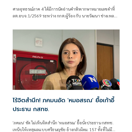
เหลา'
ศาลอุทธรณ์ภาค 4 ได้มีการนัดอ่านคำพิพากษาหมายเลขดำที่
ลต.อบจ.1/2569 ระหว่าง กกต.ผู้ร้อง กับ นายวัฒนา ช่างเหลา
ผู้คัดค้าน เรื่อง พรบ.การเลือกตั้งสมาชิกสภาท้องถิ่นหรือผู้
บริหารท้องถิ่น (ขอให้มีการเลือกตั้ง นายก อบจ.ใหม่)
ไร้จิตสำนึก! ภคมนอัด 'หมอสรณ' ยื้อเก้าอี้
ประธาน กสทช.
'ภคมน' ซัด ไม่เห็นจิตสำนึก 'หมอสรณ' ยื้อนั่งประธาน กสทช.
เหน็บให้เหตุผลแบบศรีธนญชัย อ้างกลัวผิดม. 157 ทั้งที่ไม่มี