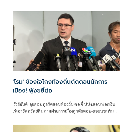
คุณสมบัติตั้งแต่แรก จี้ 'นายกฯ' เลิกแบก ยื่นโปรดเกล้าฯปลดพ้น
ตำแหน่งได้แล้ว
'โรม' ข้องใจโกงท้องถิ่นตัดตอนนักการ
เมือง! ฟุ้งขยี้ต่อ
'รังสิมันต์' ลุยสอบทุจริตสอบท้องถิ่น ต่อ จี้ ปปง.สอบฟอกเงิน
เร่งอายัดทรัพย์สิน ถามฝ่ายการเมืองถูกตัดตอน-ลอยนวลพ้นผิด
เหน็บ 'อนุทิน' รับแต่ชอบ ไม่รู้ในอนาคตมาตรการป้องกันจะ
รัดกุมหรือไม่