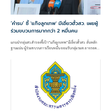
‘คำรบ’ ชี้ 'แก๊งลูกเทพ' มีเอี่ยวฮั้วสว. เผยผู้
ร่วมขบวนการมากกว่า 2 หมื่นคน
แกนนำกลุ่มสว.สำรองชี้เป้า”แก๊งลูกเทพ”มีเอี่ยวฮั้วสว. ลั่นหลัก
ฐานแน่น ผู้ร่วมขบวนการเรือนหมื่น ยอมรับกลุ่มรมต.อาจรอด
เพราะคดีอาญา หลักฐานต้องชัดสิ้นข้อสงสัย เตือนกกต.หากไม่
ส่งศาลฎีกาสอย 138 สว.โดนร้องเอาผิดติดคุก!