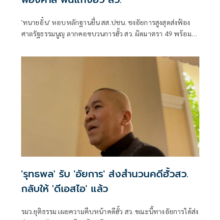
'ทนายอั๋น' หอบหลักฐานยื่น สส.ปชน. ชงอัยการสูงสุดส่งฟ้อง
ศาลรัฐธรรมนูญ ลากคอขบวนการฮั้ว สว. ผิดมาตรา 49 พร้อม
ฟันกกต. ผิด 157 ด้าน 'ภัณฑิล' ย้ำต้องคุ้มครองพยาน ไม่ใช่ข่มขู่
'รุทธพล' รับ 'อัยการ' ส่งสำนวนคดีฮั้วสว.
กลับให้ 'ดีเอสไอ' แล้ว
รมว.ยุติธรรม เผยความคืบหน้าคดีฮั้ว สว. ขณะนี้ทางอัยการได้ส่ง