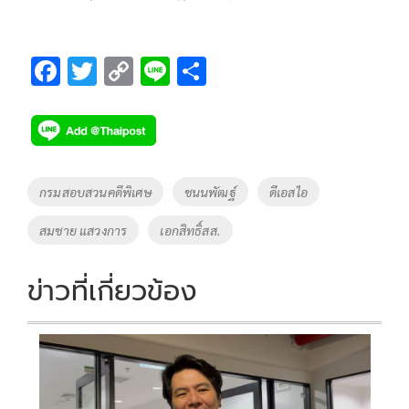
F
T
C
Li
S
ac
wi
o
n
h
e
tt
p
e
ar
b
er
y
e
o
Li
Tags
กรมสอบสวนคดีพิเศษ
ชนนพัฒฐ์
ดีเอสไอ
o
n
สมชาย แสวงการ
เอกสิทธิ์สส.
k
k
ข่าวที่เกี่ยวข้อง