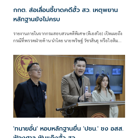
กกต. ส่อเลื่อนชี้ขาดคดีฮั้ว สว. เหตุพยาน
หลักฐานยังไม่ครบ
รายงานภายในจากกรมสอบสวนคดีพิเศษ (ดีเอสไอ) เปิดเผยถึง
กรณีที่พรรคฝ่ายค้าน นำโดย นายพริษฐ์ วัชรสินธุ หรือไอติม
สส.บัญชีรายชื่อ และรองหัวหน้าพรรคประชาชน พร้อมด้วย
นายยิ่งชีพ อัชฌานนท์ ผู้อำนวยการโครงการอินเทอร์เน็ตเพื่อ
กฎหมายประชาชน หรือไอลอว์ (iLaw) ได้นำคำให้การของ
พยานและเอกสารบางส่วนที่อ้างว่าเกี่ยวข้องกับคดีฮั้วเลือก
สมาชิกวุฒิสภา (สว.) มาเปิดเผยต่อสาธารณ
'ทนายอั๋น' หอบหลักฐานยื่น 'ปชน.' ชง อสส.
ฟ้องศาล ฟันแก๊งฮั้ว สว.