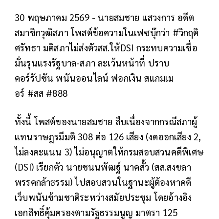
30 พฤษภาคม 2569 - นายสมชาย แสวงการ อดีต
สมาชิกวุฒิสภา โพสต์ข้อความในเฟซบุ๊กว่า #วิกฤติ
ศรัทธา มติสภาไม่ส่งตัวสส.ให้DSI กระทบความเชื่อ
มั่นรุนแรงรัฐบาล-สภา ละเว้นหน้าที่ ปราบ
คอร์รัปชัน พนันออนไลน์ ฟอกเงิน สแกมเม
อร์ #สส #888
ทั้งนี้ โพสต์ของนายสมชาย สืบเนื่องจากกรณีสภาผู้
แทนราษฎรมีมติ 308 ต่อ 126 เสียง (งดออกเสียง 2,
ไม่ลงคะแนน 3) ไม่อนุญาตให้กรมสอบสวนคดีพิเศษ
(DSI) เรียกตัว นายชนนพัฒฐ์ นาคสั้ว (สส.สงขลา
พรรคกล้าธรรม) ไปสอบสวนในฐานะผู้ต้องหาคดี
เว็บพนันข้ามชาติระหว่างสมัยประชุม โดยอ้างอิง
เอกสิทธิ์คุ้มครองตามรัฐธรรมนูญ มาตรา 125