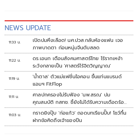
NEWS UPDATE
เปิดปมหึงเลือด! นศ.ปวส.กลับห้องแฟน เจอ
11:33 น.
ภาพบาดตา ก่อนหนุ่มจีนดับสลด
ดร.เอนก เตือนสังคมศาสตร์ไทย ไร้รากเหง้า
11:22 น.
ระวังกลายเป็น 'ศาสตร์ไร้จิตวิญญาณ'
'น้ำตาล' ตัวแม่แฟชั่นไอคอน ขึ้นแท่นแบรนด์
11:19 น.
แอมฯ FitFlop
ศาลปกครองไม่รับฟ้อง 'นพ.สรณ' ปม
11:11 น.
คุณสมบัติ กสทช. ชี้ยังไม่ได้รับความเดือดร้อน
เสียหาย
กราดยิงปุ๊บ 'ก่อแก้ว' ถอดบทเรียนปั๊บ! โชว์กึ๋น
11:03 น.
ฝากข้อคิดถึงเจ้าของปืน