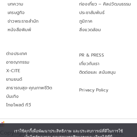
บทความ
ท่องเที่ยว – ศิลปวัฒนธรรม
เศรษฐกิจ
ประชาสัมพันธ์
ข่าวพระราชสำนัก
ภูมิภาค
หนังสือพิมพ์
สิ่งแวดล้อม
ต่างประเทศ
PR & PRESS
อาชญากรรม
เกี่ยวกับเรา
X-CITE
ติดต่อและ สนับสนุน
ยานยนต์
สาธารณสุข-คุณภาพชีวิต
Privacy Policy
บันเทิง
ไทยโพสต์ ทีวี
Copyright© thaipost.net, All rights reserved.,
เราใช้คุกกี้เพื่อพัฒนาประสิทธิภาพ และประสบการณ์ที่ดีในการใช้