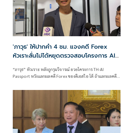
'ภาวุธ' ให้ปากคำ 4 ชม. แจงคดี Forex
หัวเราะลั่นไม่ได้หยุดตรวจสอบโครงการ AI
แลกจบคดี
“ภาวุธ” หัวเราะ หลังถูกรุมวิจารณ์ อวยโครงการ TH-AI
Passport หวังแลกผลคดี Forex ของดีเอสไอ โต้ ถ้าแลกผลคดี
ได้คงไม่มายืนอยู่ตรงนี้ รับลดบทบาทตรวจสอบ เหตุติดภารกิจ
งานประชุมคณะอนุฯหลายชุด เผยยังมีเพื่อน สส.รายอื่นของ
พรรคประชาชน รับผิดชอบโดยตรงอยู่แล้ว