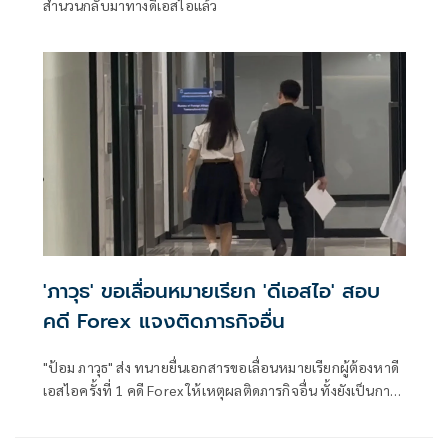
สำนวนกลับมาทางดีเอสไอแล้ว
'ภาวุธ' ขอเลื่อนหมายเรียก 'ดีเอสไอ' สอบ
คดี Forex แจงติดภารกิจอื่น
"ป้อม ภาวุธ" ส่ง ทนายยื่นเอกสารขอเลื่อนหมายเรียกผู้ต้องหาดี
เอสไอครั้งที่ 1 คดี Forex ให้เหตุผลติดภารกิจอื่น ทั้งยังเป็นการ
ได้รับหมายเรียกกระชั้นชิด ยืนยัน มีหลักฐานเส้นทางการเงิน
ย้อนหลัง - การทำธุรกรรมเทรดทองคำกับบริษัท QRS