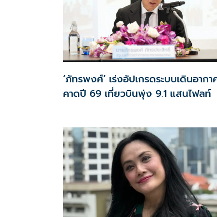
‘ภัทรพงศ์’ เร่งอัปเกรดระบบเดินอากา
คาดปี 69 เที่ยวบินพุ่ง 9.1 แสนไฟลท์