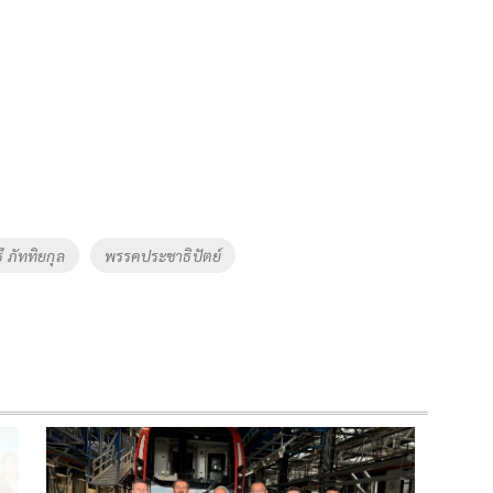
 ภัททิยกุล
พรรคประชาธิปัตย์