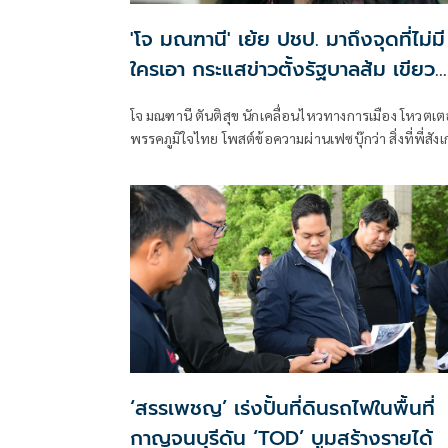
'โจ มณฑานี' เย้ย ปชป. มาถึงจุดที่ไม่มี
ใครเอา กระแสข่าวตั้งรัฐบาลส้ม เขียว
แดง ก็ยังไม่มีฟ้าเลย
โจ มณฑานี ตันติสุข นักเคลื่อนไหวทางการเมือง โหวตเต
พรรคภูมิใจไทย โพสต์ข้อความผ่านเฟซบุ๊กว่า สิ่งที่พี่สัง
เห็นในกระแสข่าวรัฐบาลส้มโอแดงคือ ไม่มีฟ้าอยู่ในนั้นเ
มาถึงจุดที่เป็นพรรคที่ทุกฝั่งลืมได้ไงเนี้ย
‘สรรเพชญ’ เร่งปั้นที่ดินรถไฟในพื้นที่
กาญจนบุรีดัน ‘TOD’ บูมสร้างรายได้