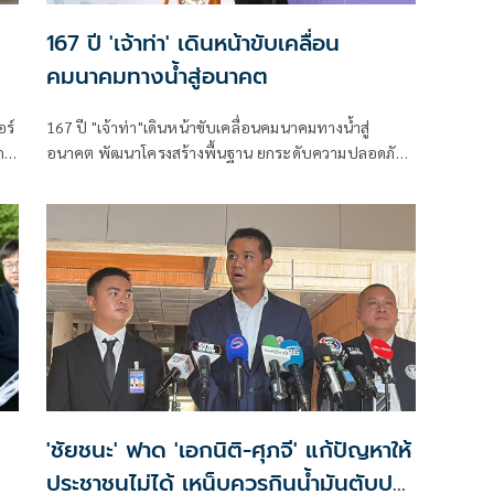
167 ปี 'เจ้าท่า' เดินหน้าขับเคลื่อน
คมนาคมทางน้ำสู่อนาคต
อร์
167 ปี "เจ้าท่า"เดินหน้าขับเคลื่อนคมนาคมทางน้ำสู่
เกต
อนาคต พัฒนาโครงสร้างพื้นฐาน ยกระดับความปลอดภัย
ลย
สร้างเศรษฐกิจไทยเติบโตอย่างยั่งยืน
'ชัยชนะ' ฟาด 'เอกนิติ-ศุภจี' แก้ปัญหาให้
ประชาชนไม่ได้ เหน็บควรกินน้ำมันตับปลา