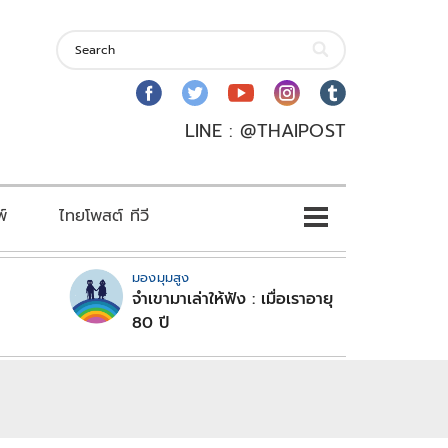
LINE : @THAIPOST
พ์
ไทยโพสต์ ทีวี
มองมุมสูง
จำเขามาเล่าให้ฟัง : เมื่อเราอายุ
80 ปี