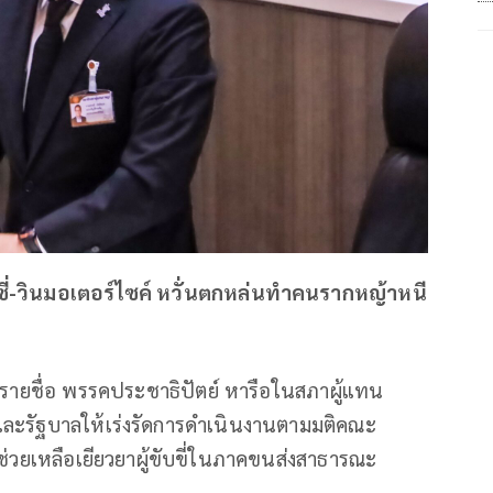
็กซี่-วินมอเตอร์ไซค์ หวั่นตกหล่นทำคนรากหญ้าหนี
ชีรายชื่อ พรรคประชาธิปัตย์ หารือในสภาผู้แทน
ละรัฐบาลให้เร่งรัดการดำเนินงานตามมติคณะ
การช่วยเหลือเยียวยาผู้ขับขี่ในภาคขนส่งสาธารณะ