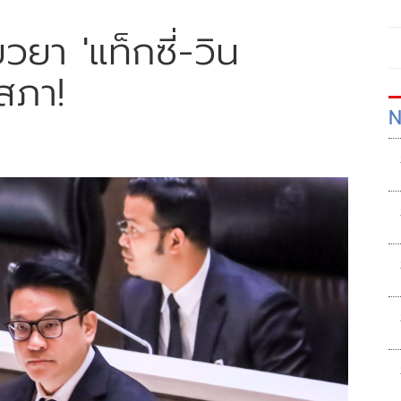
วยา 'แท็กซี่-วิน
สภา!
N