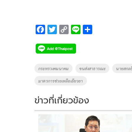
F
T
C
Li
S
ac
wi
o
n
h
e
tt
p
e
ar
b
er
y
e
o
Li
Tags
กระทรวงคมนาคม
ขนส่งสาธารณะ
นายสกลธี
o
n
มาตรการช่วยเหลือเยียวยา
k
k
ข่าวที่เกี่ยวข้อง