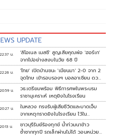
EWS UPDATE
'ลิโอเนล เมสซี' สูญเสียคุณพ่อ 'ฮอร์เก'
22:37 น.
จากไปอย่างสงบในวัย 68 ปี
'ไทย' เปิดบ้านชนะ 'เมียนมา' 2-0 จาก 2
22:26 น.
จุดโทษ เข้ารอบรองฯ บอลอาเซียน ดวล
'สิงคโปร์'
วธ.เตรียมพร้อม พิธีการศพในพระบรม
20:59 น.
ราชานุเคราะห์ เหตุยิงในโรงเรียน
ในหลวง ทรงรับผู้เสียชีวิตและบาดเจ็บ
20:27 น.
จากเหตุกราดยิงในโรงเรียน ไว้ใน
พระบรมราชานุเคราะห์
ชาวบุรีรัมย์ร้องทุกข์ น้ำท่วมนาข้าว
20:13 น.
ซ้ำซากทุกปี รถเล็กผ่านไม่ได้ วอนหน่วย