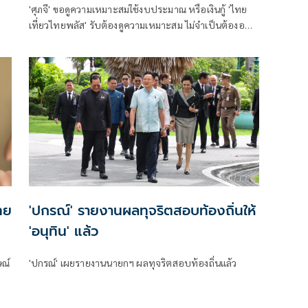
'ศุภจี' ขอดูความเหมาะสมใช้งบประมาณ หรือเงินกู้ 'ไทย
เที่ยวไทยพลัส' รับต้องดูความเหมาะสม ไม่จำเป็นต้องออก
พร้อม 'ไทยช่วยไทยพลัส'
ทย
'ปกรณ์' รายงานผลทุจริตสอบท้องถิ่นให้
'อนุทิน' แล้ว
ษณ์
'ปกรณ์' เผยรายงานนายกฯ ผลทุจริตสอบท้องถิ่นแล้ว