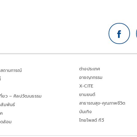
ต่างประเทศ
สถานการณ์
อาชญากรรม
้
X-CITE
ยานยนต์
เที่ยว – ศิลปวัฒนธรรม
สาธารณสุข-คุณภาพชีวิต
สัมพันธ์
บันเทิง
าค
ไทยโพสต์ ทีวี
วดล้อม