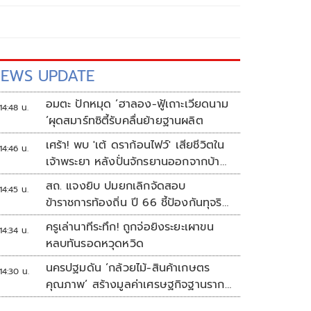
EWS UPDATE
อมตะ ปักหมุด ‘ฮาลอง-ฟู้เถาะเวียดนาม
14:48 น.
’ผุดสมาร์ทซิตี้รับคลื่นย้ายฐานผลิต
เศร้า! พบ 'เต้ ดราก้อนไฟว์' เสียชีวิตใน
14:46 น.
เจ้าพระยา หลังปั่นจักรยานออกจากบ้าน
ตี 4
สถ. แจงยิบ ปมยกเลิกจัดสอบ
14:45 น.
ข้าราชการท้องถิ่น ปี 66 ชี้ป้องกันทุจริต
หวั่นรัฐเสียหาย
ครูเล่านาทีระทึก! ถูกจ่อยิงระยะเผาขน
14:34 น.
หลบทันรอดหวุดหวิด
นครปฐมดัน ‘กล้วยไม้-สินค้าเกษตร
14:30 น.
คุณภาพ’ สร้างมูลค่าเศรษฐกิจฐานราก
ตั้งเป้าเงินสะพัด 10 ล้านบาท