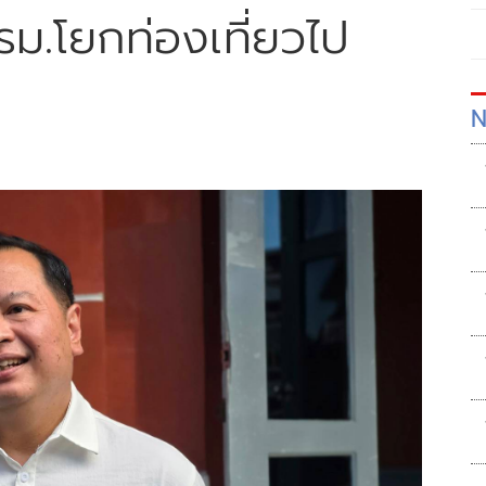
ครม.โยกท่องเที่ยวไป
N