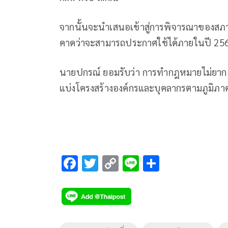
จากนั้นจะนำเสนอเข้าสู่การพิจารณาของสภ
คาดว่าจะสามารถประกาศใช้ได้ภายในปี 25
นายปกรณ์ ยอมรับว่า การทำกฎหมายไม่ยาก แ
แบ่งโครงสร้างองค์กรและบุคลากรตามภูมิภา
F
T
C
Li
S
ac
wi
o
n
h
e
tt
p
e
ar
b
er
y
e