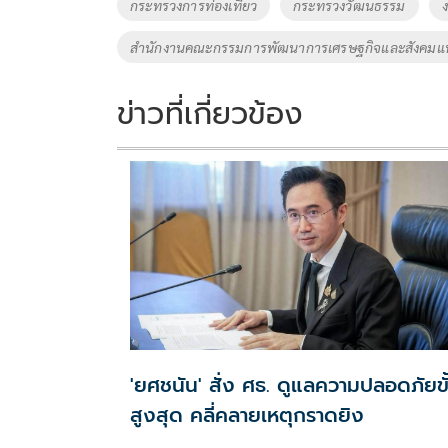
o
Li
Tags
กระทรวงการท่องเที่ยว
กระทรวงวัฒนธรรม
o
n
สำนักงานคณะกรรมการพัฒนาการเศรษฐกิจและสังคมแห
k
k
ข่าวที่เกี่ยวข้อง
'ยศชนัน' สั่ง ศธ. ดูแลความปลอดภัยขั
สูงสุด คลี่คลายเหตุกราดยิง