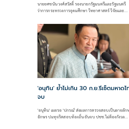
นายยศชนัน วงศ์สวัสดิ์ รองนายกรัฐมนตรีและรัฐมนตรี
ว่าการกระทรวงการอุดมศึกษา วิทยาศาสตร์ วิจัยและ
นวัตกรรม โพสต์ข้อความผ่านเฟซบุ๊กว่า "ขอแสดงความ
เสียใจอย่างสุดซึ้งต่อครอบครัวผู้สูญเสีย
'อนุทิน' ย้ำไม่เกิน 30 ก.ย.รีเซ็ตมหาดไ
จบ
'อนุทิน' เผยรอ 'ปกรณ์' ส่งผลการตรวจสอบเป็นลายลัก
อักษร ปมทุจริตสอบท้องถิ่น ยันจบ ปชช.ไม่ต้องกังวล
ปกป้องใคร พอใจ ขรก.ยึดแนวทางปิดชื่อถือพฤติกรรม