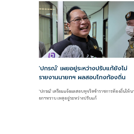
บอกไม่มีใครวิ่งเต้นได้ ชี้รีเซ็ต มท.จบใน ก.ย.นี้
'ปกรณ์' เผยอยู่ระหว่างปรับแก้ยังไม่
รายงานนายกฯ ผลสอบโกงท้องถิ่น
'ปกรณ์' เตรียมแจ้งผลสอบทุจริตข้าราชการท้องถิ่นให้น
ยกฯทราบ เหตุอยู่ระหว่างปรับแก้