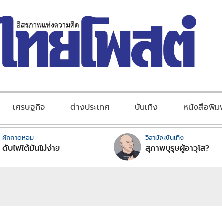
เศรษฐกิจ
ต่างประเทศ
บันเทิง
หนังสือพิม
ผักกาดหอม
วิสามัญบันเทิง
ดับไฟใต้มันไม่ง่าย
สุภาพบุรุษผู้อาวุโส?