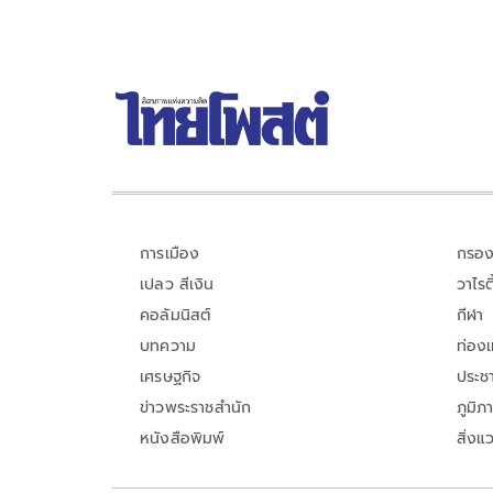
การเมือง
กรอง
เปลว สีเงิน
วาไรตี
คอลัมนิสต์
กีฬา
บทความ
ท่อง
เศรษฐกิจ
ประชา
ข่าวพระราชสำนัก
ภูมิภ
หนังสือพิมพ์
สิ่งแ