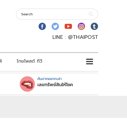
LINE : @THAIPOST
พ์
ไทยโพสต์ ทีวี
คันปากอยากเล่า
เลขทรัพย์สินให้โชค