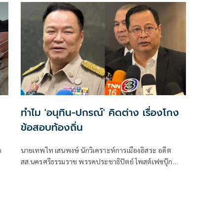
ทำไม 'อนุทิน-ปกรณ์' คิดต่าง เรื่องโกง
ข้อสอบท้องถิ่น
า
นายเทพไท เสนพงษ์ นักวิเคราะห์การเมืองอิสระ อดีต
สส.นครศรีธรรมราช พรรคประชาธิปัตย์ โพสต์เฟซบุ๊ก
เรื่อง ทำไม??? อนุทิน-ปกรณ์ คิดต่าง เรื่องโกงท้องถิ่น มี
เนื้อหาดังนี้