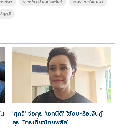
งานกีฬา
นายปกรณ์ นิลประพันธ์
รองนายกรัฐมนตรี
่งชาติ
้น
'ศุภจี' จ่อคุย 'เอกนิติ' ใช้งบหรือเงินกู้
ลุย 'ไทยเที่ยวไทยพลัส'