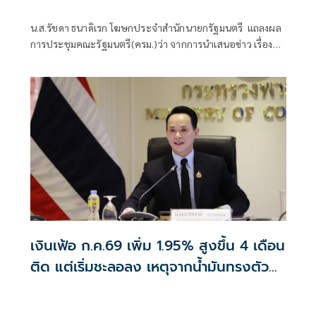
คำถามยุยง
น.ส.รัชดา ธนาดิเรก โฆษกประจำสำนักนายกรัฐมนตรี แถลงผล
การประชุมคณะรัฐมนตรี(ครม.)ว่า จากการนำเสนอข่าว เรื่อง
เสถียรภาพของรัฐบาล ซึ่งสื่อมวลชนรับทราบคำตอบจากพรรค
ร่วมรัฐบาลและนายกฯไปแล้วว่า รัฐบาลนี้มีเสถียรภาพและ
ทำงานร่วมกันอย่างเต็มที่
เงินเฟ้อ ก.ค.69 เพิ่ม 1.95% สูงขึ้น 4 เดือน
ติด แต่เริ่มชะลอลง เหตุจากน้ำมันทรงตัว
สูงกว่าปีก่อน