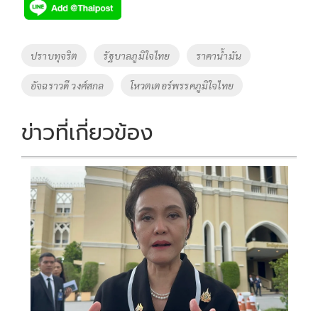
e
tt
p
e
ar
b
er
y
e
o
Li
Tags
ปราบทุจริต
รัฐบาลภูมิใจไทย
ราคาน้ำมัน
o
n
อัจฉราวดี วงศ์สกล
โหวตเตอร์พรรคภูมิใจไทย
k
k
ข่าวที่เกี่ยวข้อง