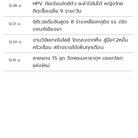
HPV ภัยเงียบใกล้ตัว ชะล่าใจไม่ได้ หญิงไทย
12:28 น.
ติดเชื้อเฉลี่ย 9 ราย/วัน
นิติเวชเริ่มชันสูตร 8 ร่างเหยื่อเหตุยิง รร. เปิด
12:21 น.
เกณฑ์เยียวยา
งานวิจัยเทคโนโลยี โดดลงจากหิ้ง สู่มือ1.2หมื่น
12:20 น.
ครัวเรือน สร้างรายได้เพิ่มทุกเดือน
ลายแทง 15 จุด วัดพระมหาธาตุฯ มรดกโลก
12:15 น.
แห่งใหม่