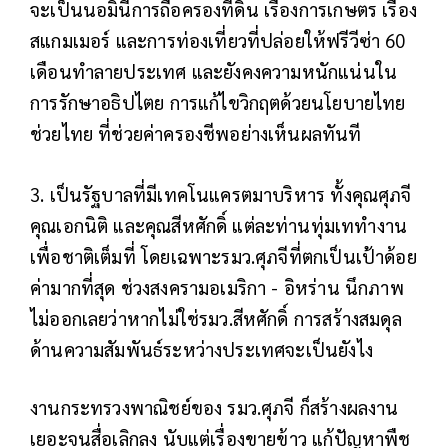
จะเป็นนอมินีการถือครองที่ดิน เรื่องการเกษตร เรื่อง
สแกมเมอร์ และการท่องเที่ยวที่ปล่อยให้ฟรีวีซ่า 60
เดือนทำลายประเทศ และยังคงความหนักแน่นใน
การรักษาอธิปไตย การแก้ไขวิกฤตด้วยนโยบายไทย
ช่วยไทย ที่ช่วยค่าครองชีพอย่างเห็นผลทันที
3. เป็นรัฐบาลที่มีเทคโนแครตมาบริหาร ทั้งคุณศุภจี
คุณเอกนิติ และคุณสีหศักดิ์ แต่ละท่านทุ่มเททำงาน
เพื่อชาติเต็มที่ โดยเฉพาะรมว.ศุภจีที่ตกเป็นเป้าด้อย
ค่ามากที่สุด ช่วงสงครามอเมริกา - อิหร่าน นึกภาพ
ไม่ออกเลยว่าหากไม่ใช่รมว.สีหศักดิ์ การสร้างสมดุล
ด้านความสัมพันธ์ระหว่างประเทศจะเป็นยังไง
งานกระทรวงพาณิชย์ของ รมว.ศุภจี ก็สร้างผลงาน
เยอะจนสื่อเลิกลง นับแต่เรื่องขายข้าว แก้ปัญหาพืช