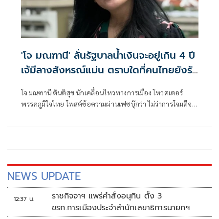
'โจ มณฑานี' ลั่นรัฐบาลน้ำเงินจะอยู่เกิน 4 ปี
เจ้มีลางสังหรณ์แม่น ตราบใดที่คนไทยยังรัก
ชาติ-สถาบัน
โจ มณฑานี ตันติสุข นักเคลื่อนไหวทางการเมือง โหวตเตอร์
พรรคภูมิใจไทย โพสต์ข้อความผ่านเฟซบุ๊กว่า ไม่ว่าการโจมตีจะ
หนักแค่ไหน แต่ถ้าคนไทยยังมีพลังรักชาติรักสถาบันแบบนี้อยู่
เจ้สังหรณ์ใจว่าน้ำเงินจะไม่อยู่แค่ 4 ปี
NEWS UPDATE
ราชกิจจาฯ แพร่คำสั่งอนุทิน ตั้ง 3
12:37 น.
ขรก.การเมืองประจำสำนักเลขาธิการนายกฯ