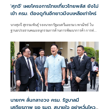
'ศุภจี' เผยโครงการไทยเที่ยวไทยพลัส ยังไม่
เข้า ครม. ต้องดูกันอีกยาวมีงบเหลือเท่าไหร่
นางศุภจี สุธรรมพันธุ์ รองนายกรัฐมนตรีและรมว.พาณิชย์ ใน
ฐานะประธานคณะอนุกรรมการด้านการพัฒนาการค้า การท่อง
เที่ยวและเศรษฐกิจชุมชน ภายใต้คณะกรรมการร่วมภาครัฐและ
เอกชนเพื่อแก้ไขปัญหาทางเศรษฐกิจ (กรอ.) กล่าวถึง การ
พิจารณาโครงการไทยเที่ยวไทย พลัส ว่า ขณะนี้กำลังพูดคุยกัน
อยู่ เพราะต้องดูว่า เงินที่เรามีอยู่ในวงเงินที่จำกัดขณะนี้ ต้องดู
การผ่านงบประมาณใ
นายกฯ ลั่นกลางวง ครม. รัฐบาลมี
เสถียรภาพ ขอ รมต. สบายใจ อย่าหวั่นไหว