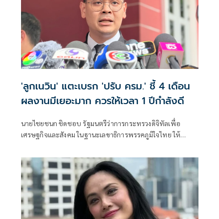
คอร์รัปชัน การโกงสว.
'ลูกเนวิน' แตะเบรก 'ปรับ ครม.' ชี้ 4 เดือน
ผลงานมีเยอะมาก ควรให้เวลา 1 ปีกำลังดี
นายไชยชนก ชิดชอบ รัฐมนตรีว่าการกระทรวงดิจิทัลเพื่อ
เศรษฐกิจและสังคม ในฐานะเลขาธิการพรรคภูมิใจไทย ให้
สัมภาษณ์กรณี กระแสข่าวเรียกร้องให้มีการปรับคณะรัฐมนตรี
(ครม.) และปรับกลุ่มลูกเทพที่ไม่มีผลงานออก ว่า สำหรับการ
ปรับครม.