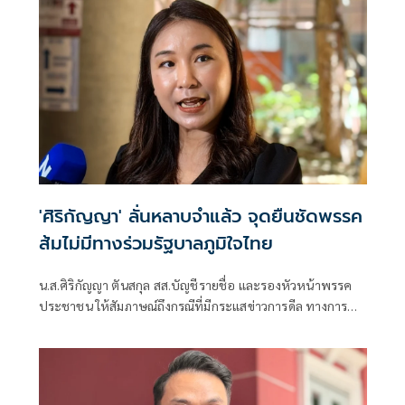
'ศิริกัญญา' ลั่นหลาบจำแล้ว จุดยืนชัดพรรค
ส้มไม่มีทางร่วมรัฐบาลภูมิใจไทย
น.ส.ศิริกัญญา ตันสกุล สส.บัญชีรายชื่อ และรองหัวหน้าพรรค
ประชาชน ให้สัมภาษณ์ถึงกรณีที่มีกระแสข่าวการดีล ทางการ
เมืองระหว่างฝั่งสีแดงกับฝั่งสีเขียวจนทำให้รัฐบาลสั่นคลอน ว่า
จริงๆ แล้วถึงไม่มีการ ดีลระหว่างเขียวกับแดง รัฐบาลก็มีความสั่น
คลอนอยู่จากปัญหา 108 พันประการ ตั้งแต่เริ่มตั้งรัฐบาลมา
อายุเพียง 3 เดือน แต่ข่าวฉาว ข่าวไม่ดีต่างๆ ตั้งแต่การทุจริต