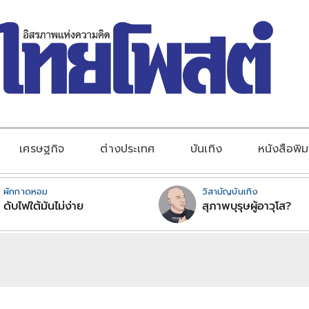
เศรษฐกิจ
ต่างประเทศ
บันเทิง
หนังสือพิม
ผักกาดหอม
วิสามัญบันเทิง
ดับไฟใต้มันไม่ง่าย
สุภาพบุรุษผู้อาวุโส?