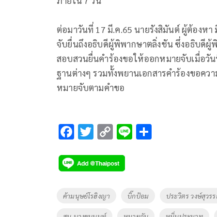
ภายใน 7 วัน
ต่อมาวันที่ 17 มี.ค.65 นายรังสิมันต์ ผู้ต
จับยื่นถึงอธิบดีผู้พิพากษาตลิ่งชัน ซึ่งอธิบ
สอบสวนยื่นคำร้องขอให้ออกหมายจับเมื่อวัน
ฐานต่างๆ รวมทั้งพยานเอกสารคำร้องขอความเป็
หมายจับตามคำขอ
F
T
C
Li
S
ac
wi
o
n
h
e
tt
p
e
ar
b
er
y
e
o
Li
Tags
ค้ามนุษย์โรฮิงญา
บิ๊กป้อม
ประวิตร วงษ์สุวร
o
n
สน.บางขุนนนท์
หมายจับ
หมิ่นประมาท