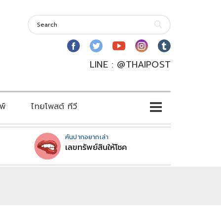
LINE : @THAIPOST
พ์
ไทยโพสต์ ทีวี
คันปากอยากเล่า
เลขทรัพย์สินให้โชค