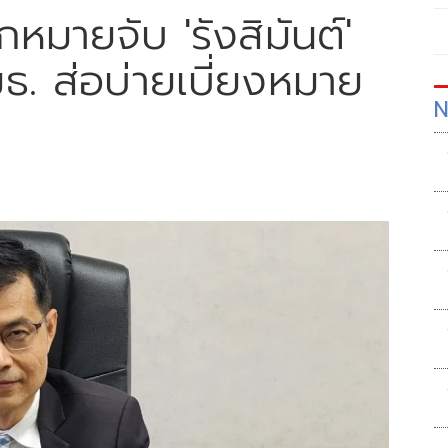
มายจับ 'รังสิมันต์'
ธ. ส่อบ่ายเบี่ยงหมาย
N