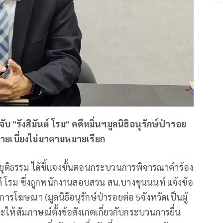
รังสิมันต์ โรม" คดีหมิ่นฯมูลนิธิอนุรักษ์ป่ารอย
บ่ายเบี่ยงไม่มาตามหมายเรียก
ลยุติธรรม ได้ชี้แจงขั้นตอนกระบวนการพิจารณาคำร้อง
 โรม ซึ่งถูกพนักงานสอบสวน สน.บางขุนนนท์ แจ้งข้อ
รโฆษณา (มูลนิธิอนุรักษ์ป่ารอยต่อ 5จังหวัดเป็นผู้
ะให้สัมภาษณ์ตั้งข้อสังเกตเกี่ยวกับกระบวนการยื่น