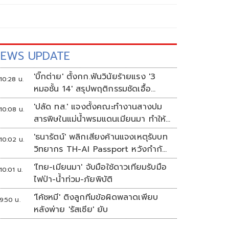
EWS UPDATE
'บิ๊กต่าย' ตั้งกก.ฟันวินัยร้ายแรง '3
10:28 น.
หมอชั้น 14' สรุปพฤติกรรมชัดเอื้อ
'ทักษิณ'
'ปลัด ทส.' แจงตั้งคณะทำงานสางปม
10:08 น.
สารพิษในแม่น้ำพรมแดนเมียนมา ทำให้
แก้ปัญหารวดเร็ว
'ธนารัตน์' พลิกเสียงค้านแจงเหตุรับบท
10:02 น.
วิทยากร TH-AI Passport หวังกำกับ
ใช้งบเหมาะสม ชูจุดเด่นคนไทยได้ใช้ AI
'ไทย-เมียนมา' จับมือใช้ดาวเทียมรับมือ
10:01 น.
ระดับโปร ลดเหลื่อมล้ำทางเทคโนโลยี
ไฟป่า-น้ำท่วม-ภัยพิบัติ
เซฟงบไปกว่า900ล้าน เชื่อหากใช้เต็มที่
'โค้ชหมี' ติงลูกทีมข้อผิดพลาดเพียบ
เอกชนขาดทุนย่อยยับ
9:50 น.
หลังพ่าย 'รัสเซีย' ยับ