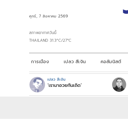
ศุกร์, 7 สิงหาคม 2569
สภาพอากาศวันนี้
THAILAND 31.3°C/27°C
การเมือง
เปลว สีเงิน
คอลัมนิสต์
เปลว สีเงิน
‘เรามาอวยกันเถิด’