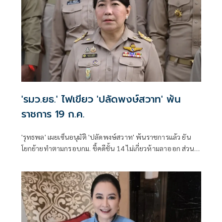
'รมว.ยธ.' ไฟเขียว 'ปลัดพงษ์สวาท' พ้น
ราชการ 19 ก.ค.
'รุทธพล' เผยเซ็นอนุมัติ 'ปลัดพงษ์สวาท' พ้นราชการแล้ว ยัน
โยกย้ายทำตามกรอบกม. ชี้คดีชั้น 14 ไม่เกี่ยวห้ามลาออก ส่วน
รายละเอียดอยู่ที่ ป.ป.ช.