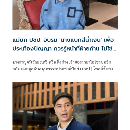
แม่ยก ปชป. อบรม 'นางแบกสีน้ำเงิน' เพื่อ
ประเทืองปัญญา ควรรู้หน้าที่ฝ่ายค้าน ไม่ใช่
สักแต่จะปกป้องรัฐบาล
นางกาญจนี วัลยะเสวี หรือ ติ๊งต่าง เจ้าของฉายาไฮโซสปอร์ต
คลับ และผู้สนับสนุนพรรคประชาธิปัตย์ (ปชป.) โพสต์ข้อความ
ตอบโต้ผู้สนับสนุนรัฐบาลภูมิใจไทยที่ออกมาโพสต์เรียกร้องให้
ฝ่ายค้านลาออกเพื่อแสดงความรับผิดชอบ หลังศาลรัฐธรรมนูญ
วินิจฉัย พรก.กู้เงิน 4 แสนล้าน ไม่ขัดรัฐธรรมนูญ