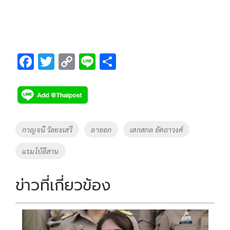
F
T
C
Li
S
ac
wi
o
n
h
e
tt
p
e
ar
b
er
y
e
o
Li
Tags
กาญจนี วัลยะเสวี
ลาออก
เสกสกล อัตถาวงศ์
o
n
แรมโบ้อีสาน
k
k
ข่าวที่เกี่ยวข้อง