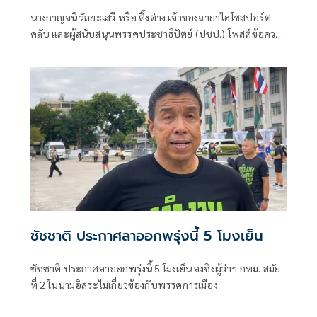
สีน้ำเงินกินรวบประเทศ
นางกาญจนี วัลยะเสวี หรือ ติ๊งต่าง เจ้าของฉายาไฮโซสปอร์ต
คลับ และผู้สนับสนุนพรรคประชาธิปัตย์ (ปชป.) โพสต์ข้อความ
ตอบโต้นายเดชา ศิริภัทร หรือ หมอเดชา ประธานมูลนิธิข้าว
ขวัญ เจ้าของสูตรน้ำมันกัญชา ได้ออกมาโจมตีนายอภิสิทธิ์ เวช
ชาชีวะ หัวหน้าพรรคประชาธิปัตย์ โดยนางกาญจนีระบุว่า
"นายเดชาอย่าพยายามโยง"
ชัชชาติ ประกาศลาออกพรุ่งนี้ 5 โมงเย็น
ชัชชาติ ประกาศลาออกพรุ่งนี้ 5 โมงเย็น ลงชิงผู้ว่าฯ กทม. สมัย
ที่ 2 ในนามอิสระไม่เกี่ยวข้องกับพรรคการเมือง