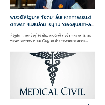
พบวิธีไล่รัฐบาล 'ไอติม' ลั่น! หากศาลรธน.ตี
ตกพรก.4แสนล้าน 'อนุทิน 'ต้องยุบสภา-ลา
ออก
ที่รัฐสภา นายพริษฐ์ วัชรสินธุ สส.บัญชีรายชื่อ และรองหัวหน้า
พรรคประชาชน (ปชน.) ในฐานะประธานคณะกรรมการ
ประสานงานพรรคร่วม