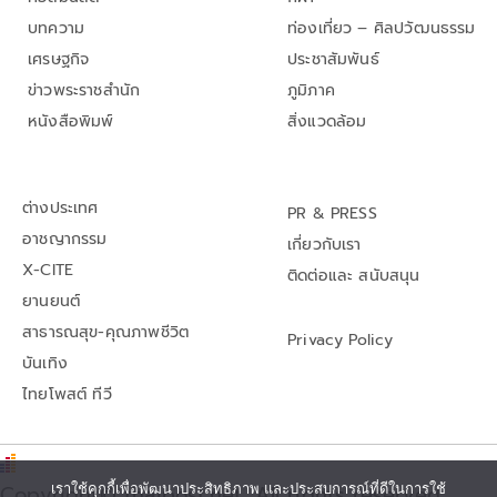
บทความ
ท่องเที่ยว – ศิลปวัฒนธรรม
เศรษฐกิจ
ประชาสัมพันธ์
ข่าวพระราชสำนัก
ภูมิภาค
หนังสือพิมพ์
สิ่งแวดล้อม
ต่างประเทศ
PR & PRESS
อาชญากรรม
เกี่ยวกับเรา
X-CITE
ติดต่อและ สนับสนุน
ยานยนต์
สาธารณสุข-คุณภาพชีวิต
Privacy Policy
บันเทิง
ไทยโพสต์ ทีวี
เราใช้คุกกี้เพื่อพัฒนาประสิทธิภาพ และประสบการณ์ที่ดีในการใช้
Copyright© thaipost.net, All rights reserved.,