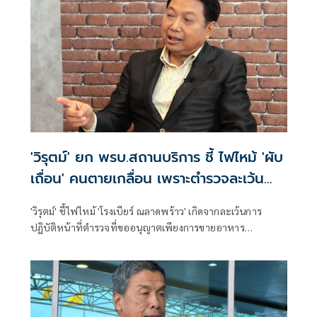
'วิรุตม์' ยก พรบ.สถานบริการ ชี้ ไฟไหม้ 'ผับ
เถื่อน' คนตายเกลื่อน เพราะตำรวจละเว้น
หน้าที่
'วิรุตม์' ชี้ไฟไหม้ 'โรงเบียร์ ณลาดพร้าว' เกิดจากละเว้นการ
ปฏิบัติหน้าที่ตำรวจที่ขออนุญาตเพียงการขายอาหาร
ยกพ.ร.บ.สถานบริการ ในเขตกรุงเทพฯ ผบช.น.เป็น 'พนักงาน
เจ้าหน้าที่' ทำหน้าที่ตรวจตรามิให้มีผู้ใดฝ่าฝืนเปิด 'สถานบริการ
เถื่อน' หากพบการทำผิดต้องจับกุมดำเนินคดี