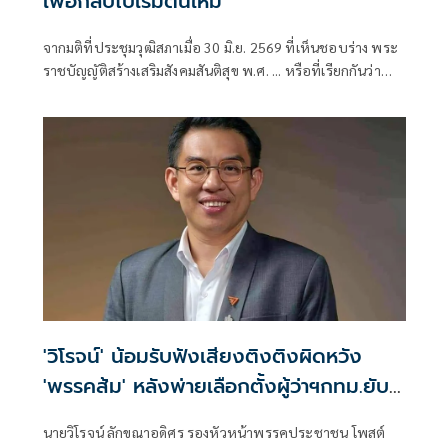
เพื่อกลับไปเริ่มต้นใหม่
จากมติที่ประชุมวุฒิสภาเมื่อ 30 มิ.ย. 2569 ที่เห็นชอบร่าง พระ
ราชบัญญัติสร้างเสริมสังคมสันติสุข พ.ศ. ... หรือที่เรียกกันว่า
"ร่าง พ.ร.บ.นิรโทษกรรมคดีชุมนุมทางการเมือง"
'วิโรจน์' น้อมรับฟังเสียงติงติงผิดหวัง
'พรรคส้ม' หลังพ่ายเลือกตั้งผู้ว่าฯกทม.ยับ
เยิน
นายวิโรจน์ ลักขณาอดิศร รองหัวหน้าพรรคประชาชน โพสต์