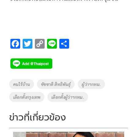
F
T
C
Li
S
ac
wi
o
n
h
e
tt
p
e
ar
b
er
y
e
o
Li
Tags
คนไร้บ้าน
ชัชชาติ สิทธิพันธุ์
ผู้ว่าฯกทม.
o
n
เลือกตั้งกรุงเทพ
เลือกตั้งผู้ว่าฯกทม.
k
k
ข่าวที่เกี่ยวข้อง