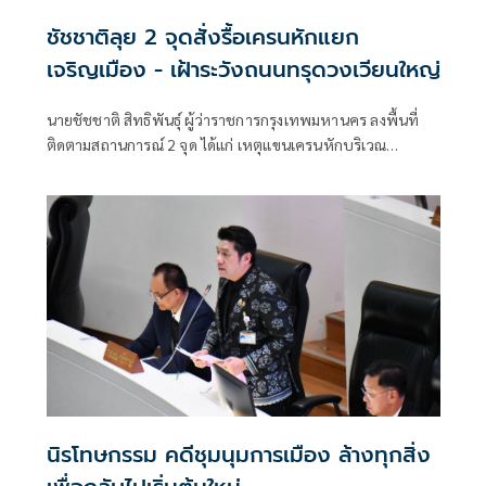
ชัชชาติลุย 2 จุดสั่งรื้อเครนหักแยก
เจริญเมือง - เฝ้าระวังถนนทรุดวงเวียนใหญ่
นายชัชชาติ สิทธิพันธุ์ ผู้ว่าราชการกรุงเทพมหานคร ลงพื้นที่
ติดตามสถานการณ์ 2 จุด ได้แก่ เหตุแขนเครนหักบริเวณ
โครงการก่อสร้างคอนโดมิเนียม แยกเจริญเมือง ใกล้วัดดวงแข
เขตปทุมวัน และจุดถนนทรุดบริเวณวงเวียนใหญ่
นิรโทษกรรม คดีชุมนุมการเมือง ล้างทุกสิ่ง