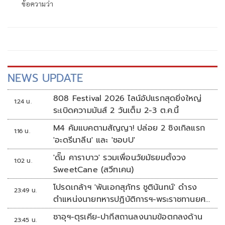
ข้อความว่า
NEWS UPDATE
808 Festival 2026 ไลน์อัปแรกสุดยิ่งใหญ่
1:24 น.
ระเบิดความมันส์ 2 วันเต็ม 2-3 ต.ค.นี้
M4 คัมแบคตามสัญญา! ปล่อย 2 ซิงเกิลแรก
1:16 น.
'อะดรีนาลีน' และ 'ชอบU'
'ดั๊ม คาราบาว' รวมเพื่อนวัยมัธยมตั้งวง
1:02 น.
SweetCane (สวีทเคน)
โปรดเกล้าฯ 'พันเอกสุภัทร ชูตินันทน์' ดำรง
23:49 น.
ตำแหน่งนายทหารปฏิบัติการฯ-พระราชทานยศ
'พลตรี'
ซาอุฯ-ตุรเคีย-ปากีสถานลงนามข้อตกลงด้าน
23:45 น.