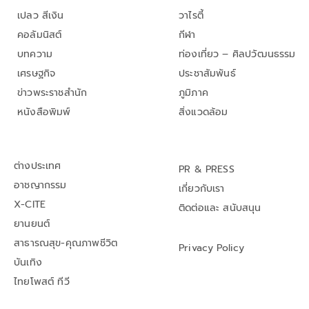
เปลว สีเงิน
วาไรตี้
คอลัมนิสต์
กีฬา
บทความ
ท่องเที่ยว – ศิลปวัฒนธรรม
เศรษฐกิจ
ประชาสัมพันธ์
ข่าวพระราชสำนัก
ภูมิภาค
หนังสือพิมพ์
สิ่งแวดล้อม
ต่างประเทศ
PR & PRESS
อาชญากรรม
เกี่ยวกับเรา
X-CITE
ติดต่อและ สนับสนุน
ยานยนต์
สาธารณสุข-คุณภาพชีวิต
Privacy Policy
บันเทิง
ไทยโพสต์ ทีวี