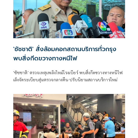
'ชัชชาติ' สั่งล้อมคอกสถานบริการทั่วกรุง
พบสิ่งกีดขวางทางหนีไฟ
'ชัชชาติ' ตรวจเหตุเพลิงไหม้โรงเบียร์ พบสิ่งกีดขวางทางหนีไฟ
เล็งจัดระเบียบสุ่มตรวจกลางคืน ปรับนิยามสถานบริการใหม่