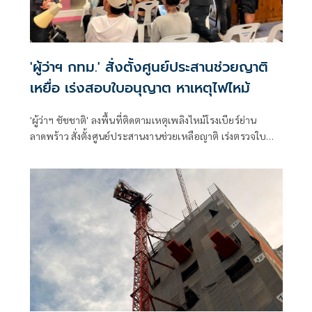
'ผู้ว่าฯ กทม.' สั่งตั้งศูนย์ประสานช่วยญาติ
เหยื่อ เร่งสอบใบอนุญาต หาเหตุไฟไหม้
'ผู้ว่าฯ ชัชชาติ' ลงพื้นที่ติดตามเหตุเพลิงไหม้โรงเบียร์ย่าน
ลาดพร้าว สั่งตั้งศูนย์ประสานงานช่วยเหลือญาติ เร่งตรวจใบ
อนุญาต-ระบบทางหนีไฟ รอผลพิสูจน์หาสาเหตุเพลิงไหม้