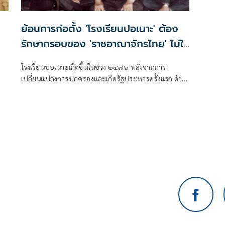
ย้อนการก่อตั้ง 'โรงเรียนปอเนาะ' ต้อง
รักษากรอบของ 'ราชอาณาจักรไทย' ไม่ใช่
'มุสลิมมาลายู'
โรงเรียนปอเนาะเกิดขึ้นในช่วง ๒๔๗๖ หลังจากการ
เปลี่ยนแปลงการปกครองและเกิดรัฐประหารครั้งแรก ด้วย
หะยีสุหลงกลับมาจากเมกกะเห็นอิสลามปัตตานีปฏิบัติผิด
พวก
หลักศาสนาและยังเชื่อภูตผีปีศาจจึงหาทุนสร้างรร.สอน
ศาสนาและ”พยาพหลพลพยุหเสนา”ให้ทุนเพิ่มจึงเกิด
โรงเรียนปอเนาะเป็นแห่งแรกที่ปัตตานี