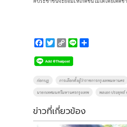
#ประชาชนจะยอมให้เกิดขึ้นไม่ได้โดยเด็ดขา
F
T
C
Li
S
ac
wi
o
n
h
e
tt
p
e
ar
b
er
y
e
o
Li
Tags
ก่อกบฏ
การเลือกตั้งผู้ว่าราชการกรุงเทพมหานคร
o
n
นายกเทศมนตรีมหานครกรุงเทพ
พลเอก ประยุทธ์ 
k
k
ข่าวที่เกี่ยวข้อง