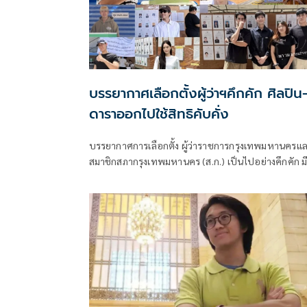
บรรยากาศเลือกตั้งผู้ว่าฯคึกคัก ศิลปิน
ดาราออกไปใช้สิทธิคับคั่ง
บรรยากาศการเลือกตั้ง ผู้ว่าราชการกรุงเทพมหานครแ
สมาชิกสภากรุงเทพมหานคร (ส.ก.) เป็นไปอย่างคึกคัก ม
เหล่าดารา-ศิลปินดังเดินทางไปใช้สิทธิกันคับคั่งตั้งแต่ช่
เช้าเลยทีเดียว