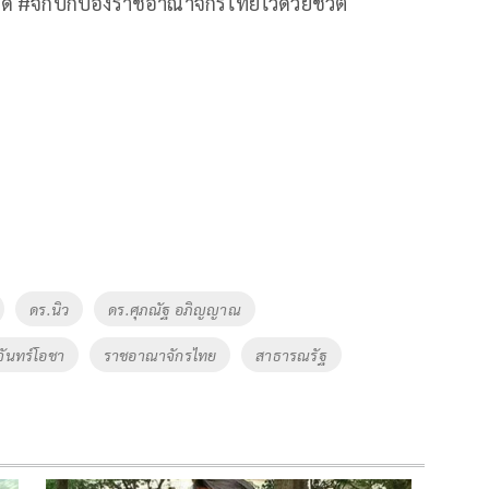
ด #จักปกป้องราชอาณาจักรไทยไว้ด้วยชีวิต
ดร.นิว
ดร.ศุภณัฐ อภิญญาณ
จันทร์โอชา
ราชอาณาจักรไทย
สาธารณรัฐ