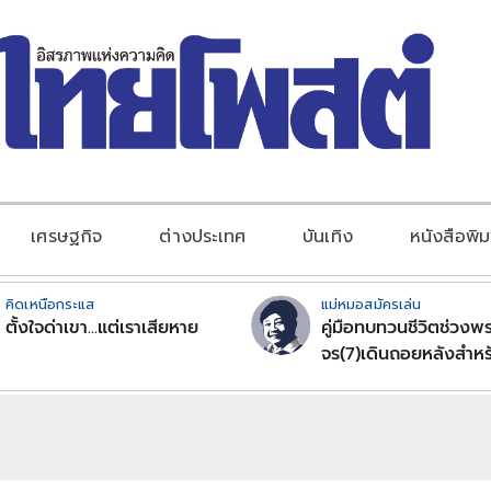
เศรษฐกิจ
ต่างประเทศ
บันเทิง
หนังสือพิม
คิดเหนือกระแส
แม่หมอสมัครเล่น
ตั้งใจด่าเขา...แต่เราเสียหาย
คู่มือทบทวนชีวิตช่วงพร
จร(7)เดินถอยหลังสำหร
ลัคนาราศีตอนที่2