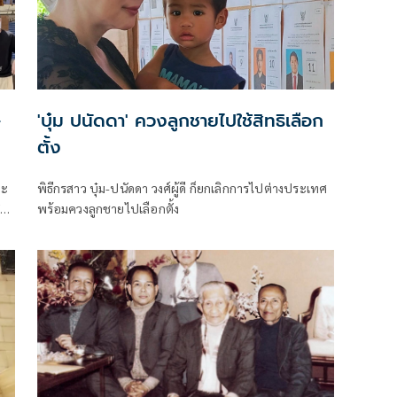
-
'บุ๋ม ปนัดดา' ควงลูกชายไปใช้สิทธิเลือก
ตั้ง
ละ
พิธีกรสาว บุ๋ม-ปนัดดา วงศ์ผู้ดี ก็ยกเลิกการไปต่างประเทศ
ี
พร้อมควงลูกชายไปเลือกตั้ง
วง