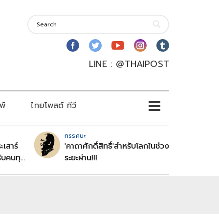
LINE : @THAIPOST
พ์
ไทยโพสต์ ทีวี
ทรรศนะ
ะเสาร์
'คาถาศักดิ์สิทธิ์'สำหรับโลกในช่วง
ับคนทุก
ระยะผ่าน!!!