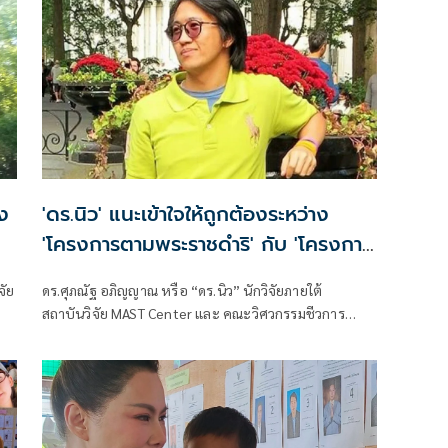
ัง
'ดร.นิว' แนะเข้าใจให้ถูกต้องระหว่าง
'โครงการตามพระราชดำริ' กับ 'โครงการ
ส่วนพระองค์'
จัย
ดร.ศุภณัฐ อภิญญาณ หรือ “ดร.นิว” นักวิจัยภายใต้
สถาบันวิจัย MAST Center และ คณะวิศวกรรมชีวการ
แพทย์ University of Arka