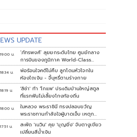
EWS UPDATE
‘ภัทรพงศ์’ ลุยยกระดับไทย ศูนย์กลาง
19:00 น.
การบินของภูมิภาค World-Class
Aviation Hub | ห้องข่าวไทยโพสต์สุด
พ่อร้อนใจคดีไม่คืบ ลูกโดนหัวโจกใน
18:34 น.
สัปดาห์
ห้องไถเงิน - จี้บุหรี่ตามร่างกาย
'ลิซ่า' ท้า 'โกแพ' ประเดิมบ้านใหญ่สตูล
18:19 น.
ที่แรกฟันไม่เลี้ยงโกงท้องถิ่น
ในหลวง พระราชินี ทรงปลอบขวัญ
18:00 น.
พระราชทานกำลังใจผู้บาดเจ็บ เหตุก
ราดยิง รร.เทพศิรินทร์นนทบุรี
สะพัด 'เนวิน' คุย 'บุญยิ่ง' จับตางูเขียว
17:51 น.
เปลี่ยนสีน้ำเงิน