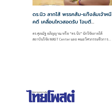
ดร.นิว ลากไส้ พรรคส้ม-แก๊งล้มเจ้าหนี
คดี เคลื่อนไหวสอดรับ โจมตี
'องคมนตรี'
ดร.ศุภณัฐ อภิญญาณ หรือ “ดร.นิว” นักวิจัยภายใต้
สถาบันวิจัย MAST Center และ คณะวิศวกรรมชีวการ
แพทย์ University of Arkansas ประเทศสหรัฐอเมริกา
โพสต์ข้อความผ่านเฟซบุ๊กว่า พรรคส้มยังคงร่วมมือกับ
ล้มเจ้าหนีคดี?