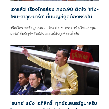
เอาแล้ว! เรืองไกรส่อง ภงด.90 ติดใจ 'เท้ง-
ไหม-ภาวุธ-มาร์ค' ยื่นบัญชีถูกต้องหรือไม่
'เรืองไกร' จดข้อมูล ภงด.90 ร้อง ป.ป.ช. ตรวจ 'เท้ง-ไหม-ภาวุธ-
มาร์ค' ยื่นบัญชีทรัพย์สินและหนี้สินถูกต้องหรือไม่
'ธนกร' แย้ง 'อภิสิทธิ์' ทุกข้อเสนอรัฐบาลรับ