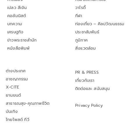
เปลว สีเงิน
วาไรตี้
คอลัมนิสต์
กีฬา
บทความ
ท่องเที่ยว – ศิลปวัฒนธรรม
เศรษฐกิจ
ประชาสัมพันธ์
ข่าวพระราชสำนัก
ภูมิภาค
หนังสือพิมพ์
สิ่งแวดล้อม
ต่างประเทศ
PR & PRESS
อาชญากรรม
เกี่ยวกับเรา
X-CITE
ติดต่อและ สนับสนุน
ยานยนต์
สาธารณสุข-คุณภาพชีวิต
Privacy Policy
บันเทิง
ไทยโพสต์ ทีวี