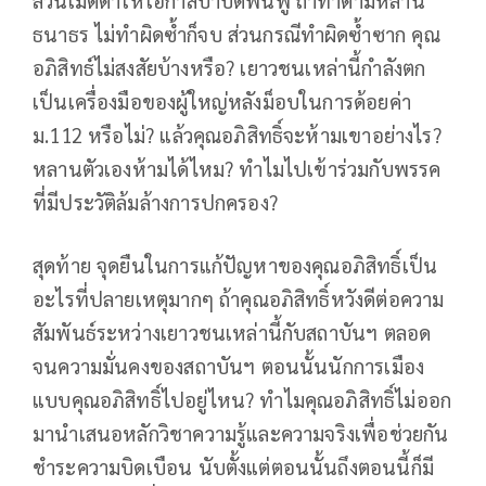
ล้วนเมตตาให้โอกาสบำบัดฟื้นฟู ถ้าทำตามหลาน
ธนาธร ไม่ทำผิดซ้ำก็จบ ส่วนกรณีทำผิดซ้ำซาก คุณ
อภิสิทธ์ไม่สงสัยบ้างหรือ? เยาวชนเหล่านี้กำลังตก
เป็นเครื่องมือของผู้ใหญ่หลังม็อบในการด้อยค่า
ม.112 หรือไม่? แล้วคุณอภิสิทธิ์จะห้ามเขาอย่างไร?
หลานตัวเองห้ามได้ไหม? ทำไมไปเข้าร่วมกับพรรค
ที่มีประวัติล้มล้างการปกครอง?
สุดท้าย จุดยืนในการแก้ปัญหาของคุณอภิสิทธิ์เป็น
อะไรที่ปลายเหตุมากๆ ถ้าคุณอภิสิทธิ์หวังดีต่อความ
สัมพันธ์ระหว่างเยาวชนเหล่านี้กับสถาบันฯ ตลอด
จนความมั่นคงของสถาบันฯ ตอนนั้นนักการเมือง
แบบคุณอภิสิทธิ์ไปอยู่ไหน? ทำไมคุณอภิสิทธิ์ไม่ออก
มานำเสนอหลักวิชาความรู้และความจริงเพื่อช่วยกัน
ชำระความบิดเบือน นับตั้งแต่ตอนนั้นถึงตอนนี้ก็มี