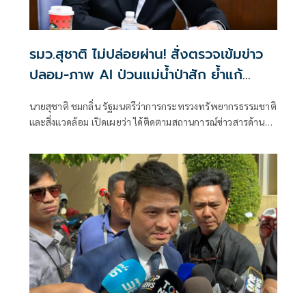
รมว.สุชาติ ไม่ปล่อยผ่าน! สั่งตรวจเข้มข่าว
ปลอม-ภาพ AI ป่วนแม่น้ำป่าสัก ย้ำแก้
ปัญหาจริง ไม่ปล่อยข้อมูลเท็จหลอก
นายสุชาติ ชมกลิ่น รัฐมนตรีว่าการกระทรวงทรัพยากรธรรมชาติ
ประชาชน
และสิ่งแวดล้อม เปิดเผยว่า ได้ติดตามสถานการณ์ข่าวสารด้านสิ่ง
แวดล้อมบนสื่อสังคมออนไลน์อย่างใกล้ชิด