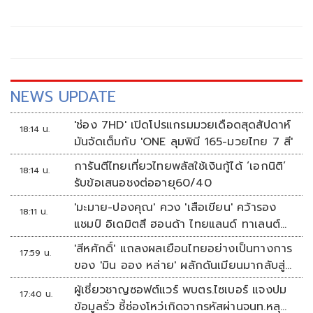
ไม่เคยนิ่งนอนใจ สั่งการใกล้ชิดห้ามทอดทิ้งประชาชน
NEWS UPDATE
'ช่อง 7HD' เปิดโปรแกรมมวยเดือดสุดสัปดาห์
18:14 น.
มันจัดเต็มกับ 'ONE ลุมพินี 165-มวยไทย 7 สี'
การันตีไทยเที่ยวไทยพลัสใช้เงินกู้ได้ ‘เอกนิติ’
18:14 น.
รับข้อเสนอชงต่ออายุ60/40
'มะมาย-ปองคุณ' ควง 'เสือเขียน' คว้ารอง
18:11 น.
แชมป์ อิเดมิตสึ ฮอนด้า ไทยแลนด์ ทาเลนต์
คัพ สนาม 3
'สีหศักดิ์' แถลงผลเยือนไทยอย่างเป็นทางการ
17:59 น.
ของ 'มิน ออง หล่าย' ผลักดันเมียนมากลับสู่
อาเซียน
ผู้เชี่ยวชาญซอฟต์แวร์ พบตร.ไซเบอร์ แจงปม
17:40 น.
ข้อมูลรั่ว ชี้ช่องโหว่เกิดจากรหัสผ่านจนท.หลุด