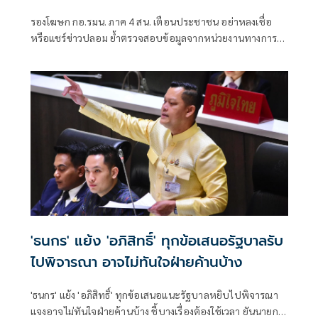
รองโฆษก กอ.รมน. ภาค 4 สน. เตือนประชาชน อย่าหลงเชื่อ
หรือแชร์ข่าวปลอม ย้ำตรวจสอบข้อมูลจากหน่วยงานทางการ
ก่อนส่งต่อ
'ธนกร' แย้ง 'อภิสิทธิ์' ทุกข้อเสนอรัฐบาลรับ
ไปพิจารณา อาจไม่ทันใจฝ่ายค้านบ้าง
'ธนกร' แย้ง 'อภิสิทธิ์' ทุกข้อเสนอแนะรัฐบาลหยิบไปพิจารณา
แจงอาจไม่ทันใจฝ่ายค้านบ้าง ชี้บางเรื่องต้องใช้เวลา ยันนายกฯ