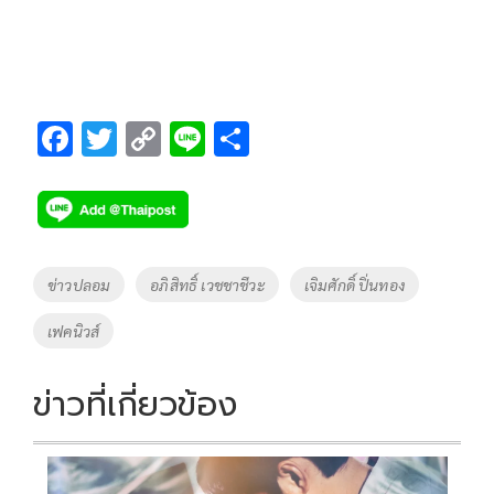
F
T
C
Li
S
ac
wi
o
n
h
e
tt
p
e
ar
b
er
y
e
o
Li
Tags
ข่าวปลอม
อภิสิทธิ์ เวชชาชีวะ
เจิมศักดิ์ ปิ่นทอง
o
n
เฟคนิวส์
k
k
ข่าวที่เกี่ยวข้อง