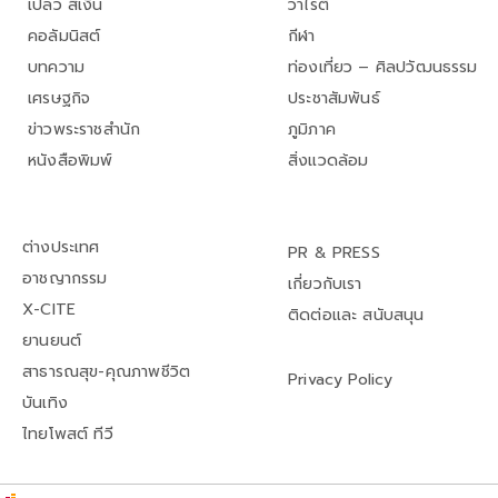
เปลว สีเงิน
วาไรตี้
คอลัมนิสต์
กีฬา
บทความ
ท่องเที่ยว – ศิลปวัฒนธรรม
เศรษฐกิจ
ประชาสัมพันธ์
ข่าวพระราชสำนัก
ภูมิภาค
หนังสือพิมพ์
สิ่งแวดล้อม
ต่างประเทศ
PR & PRESS
อาชญากรรม
เกี่ยวกับเรา
X-CITE
ติดต่อและ สนับสนุน
ยานยนต์
สาธารณสุข-คุณภาพชีวิต
Privacy Policy
บันเทิง
ไทยโพสต์ ทีวี