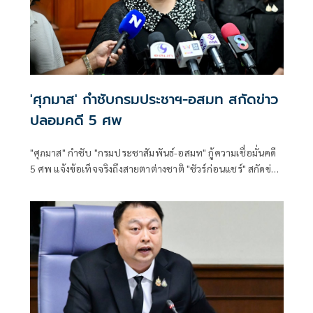
'ศุภมาส' กำชับกรมประชาฯ-อสมท สกัดข่าว
ปลอมคดี 5 ศพ
"ศุภมาส" กำชับ "กรมประชาสัมพันธ์-อสมท" กู้ความเชื่อมั่นคดี
5 ศพ แจ้งข้อเท็จจริงถึงสายตาต่างชาติ "ชัวร์ก่อนแชร์" สกัดข่าว
ปลอมซ้ำเติมครอบครัวเหยื่อ