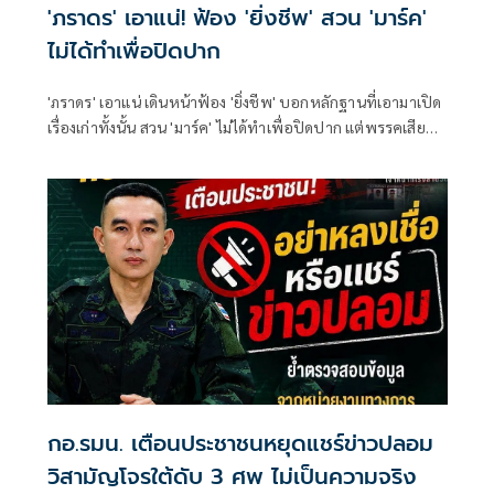
'ภราดร' เอาแน่! ฟ้อง 'ยิ่งชีพ' สวน 'มาร์ค'
ไม่ได้ทำเพื่อปิดปาก
'ภราดร' เอาแน่ เดินหน้าฟ้อง 'ยิ่งชีพ' บอกหลักฐานที่เอามาเปิด
เรื่องเก่าทั้งนั้น สวน 'มาร์ค' ไม่ได้ทำเพื่อปิดปาก แต่พรรคเสีย
หาย
กอ.รมน. เตือนประชาชนหยุดแชร์ข่าวปลอม
วิสามัญโจรใต้ดับ 3 ศพ ไม่เป็นความจริง