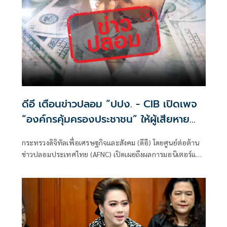
ดีอี เตือนข่าวปลอม “ปปง. - CIB เปิดเพจ
“องค์กรคุ้มครองประชาชน” ให้ผู้เสียหาย
จากสแกมเมอร์ ส่งหลักฐาน” ระวังสูญเงิน
กระทรวงดิจิทัลเพื่อเศรษฐกิจและสังคม (ดีอี) โดยศูนย์ต่อต้าน
- ข้อมูลส่วนบุคคล
ข่าวปลอมประเทศไทย (AFNC) เปิดเผยถึงผลการมอนิเตอร์และ
รับแจ้งข่าวปลอม ซึ่งเป็นไปตามนโยบายการป้องกันและแก้ไข
ปัญหาภัยความมั่นคงและภัยทางสังคมของนายไชยชนก ชิดชอบ
รัฐมนตรีว่าการกระทรวงดิจิทัลเพื่อเศรษฐกิจและสังคม (ดีอี)