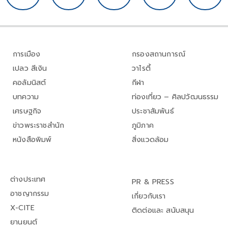
การเมือง
กรองสถานการณ์
เปลว สีเงิน
วาไรตี้
คอลัมนิสต์
กีฬา
บทความ
ท่องเที่ยว – ศิลปวัฒนธรรม
เศรษฐกิจ
ประชาสัมพันธ์
ข่าวพระราชสำนัก
ภูมิภาค
หนังสือพิมพ์
สิ่งแวดล้อม
ต่างประเทศ
PR & PRESS
อาชญากรรม
เกี่ยวกับเรา
X-CITE
ติดต่อและ สนับสนุน
ยานยนต์