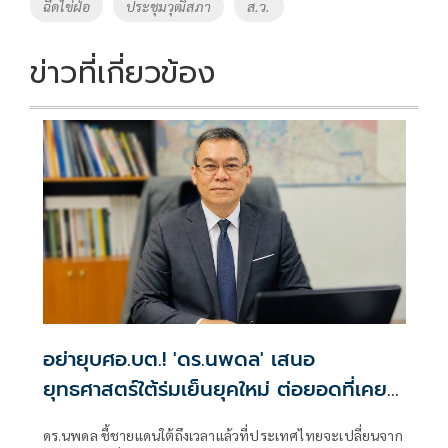
ฉีดไข่ฝ่อ
ประชุมวุฒิสภา
ส.ว.
ข่าวที่เกี่ยวข้อง
อย่ายุบศอ.บต.! 'ดร.นพดล' เสนอ
ยุทธศาสตร์ใต้ร่มเย็นยุคใหม่ ต่อยอดที่เคย
สำเร็จ สู่ความวางใจของปชช.
ดร.นพดล ชี้ชายแดนใต้ถึงเวลาแล้วที่ประเทศไทยจะเปลี่ยนจาก