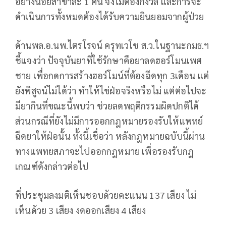
อย่างน้อยสาขาละ 1 คน จึงไม่ต้องกังวล และการจะ
ดำเนินการทั้งหมดต้องได้รับความยินยอมจากผู้ป่วย
ด้านพล.อ.นพ.ไตรโรจน์ ครุทเวโช ส.ว.ในฐานะกมธ.ฯ
ชี้แจงว่า ปัจจุบันยาที่ใช้รักษาคือยาลดฮอร์โมนเพศ
ชาย เพื่อกดการสร้างฮอร์โมน์ที่ต้องฉีดทุก 3เดือน แต่
ยังพิสูจน์ไม่ได้ว่า ทำให้ไข่ฝ่อจริงหรือไม่ แต่ต่อไปจะ
มียากินที่ขณะนี้พบว่า ช่วยลดพฤติกรรมผิดปกติได้
ส่วนกรณีที่ยังไม่มีการออกกฎหมายรองรับให้แพทย์
ฉีดยาให้ฝ่อนั้น ทั้งนี้เชื่อว่า หลังกฎหมายฉบับนี้ผ่าน
ทางแพทยสภาจะไปออกกฎหมาย เพื่อรองรับกฎ
เกณฑ์ดังกล่าวต่อไป
ที่ประชุมลงมติเห็นชอบด้วยคะแนน 137 เสียง ไม่
เห็นด้วย 3 เสียง งดออกเสียง 4 เสียง