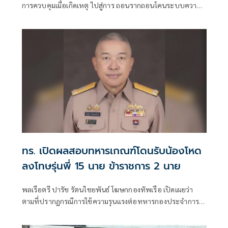
การควบคุมเมื่อเกิดเหตุ ไปสู่การ ถอนรากถอนโคนระบบความ
รุนแรง
ทร. เปิดผลสอบทหารเกณฑ์โดนรับน้องโหด
ลงโทษรุ่นพี่ 15 นาย ข้าราชการ 2 นาย
พลเรือตรี ปารัช รัตนไชยพันธ์ โฆษกกองทัพเรือ เปิดเผยว่า
ตามที่ปรากฏกรณีการใช้ความรุนแรงต่อทหารกองประจำการ
ซึ่งได้สร้างความกังวลต่อสังคมและส่งผลกระทบต่อความเชื่อมั่น
ของประชาชนต่อกองทัพเรือนั้น กองทัพเรือได้ดำเนินการตรวจ