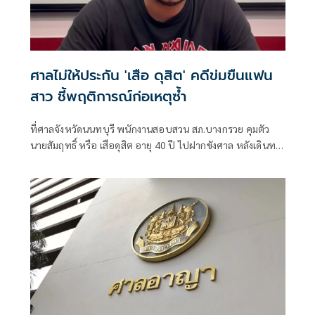
ศาลไม่ให้ประกัน 'เสือ ดุสิต' คดีข่มขืนแฟน
สาว ชี้พฤติการณ์ก่อเหตุซ้ำ
ที่ศาลจังหวัดนนทบุรี พนักงานสอบสวน สภ.บางกรวย คุมตัว
นายสัมฤทธิ์ หรือ เสือดุสิต อายุ 40 ปี ไปฝากขังศาล หลังเดินทาง
มามอบตัวกับเจ้าหน้าที่ตำรวจสืบสวน สภ.บางกรวย ในคดี
ทำร้ายร่างกาย น.ส.มิรา อายุ 36 ปี อดีตแฟนสาว