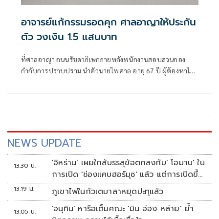
อาจารย์แก้กรรมรอดคุก ศาลอาญาให้ประกัน
ตัว วงเงิน 1.5 แสนบาท
ที่ศาลอาญา ถนนรัชดาภิเษกภายหลังพนักงานสอบสวนกอง
กำกับการปราบปราม นำตัวนายไพศาล อายุ 67 ปี ผู้ต้องหาใน
คดีข่มขืนกระทำชำเราผู้อื่น โดยผู้อื่นอยู่ในสภาวะที่ไม่สามารถ
ขัดขืนได้ และพรากผู้เยาว์อายุกว่าสิบห้าปี
NEWS UPDATE
'อิหร่าน' เผยใกล้บรรลุข้อตกลงกับ' โอมาน' ใน
13:30 น.
การเปิด 'ช่องแคบฮอร์มุซ' แล้ว แต่การเปิดขึ้น
อยู่กับสหรัฐฯ
13:19 น.
ภูเขาไฟในกัวเตมาลาหยุดปะทุแล้ว
'อนุทิน' หารือเต็มคณะ 'มิน อ่อง หล่าย' ย้ำ
13:05 น.