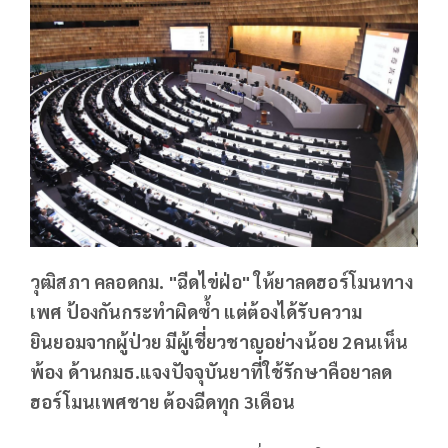
วุฒิสภา คลอดกม. "ฉีดไข่ฝ่อ" ให้ยาลดฮอร์โมนทาง
เพศ ป้องกันกระทำผิดซ้ำ แต่ต้องได้รับความ
ยินยอมจากผู้ป่วย มีผู้เชี่ยวชาญอย่างน้อย 2คนเห็น
พ้อง ด้านกมธ.แจงปัจจุบันยาที่ใช้รักษาคือยาลด
ฮอร์โมนเพศชาย ต้องฉีดทุก 3เดือน