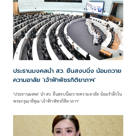
สอบข้อเท็จจริงอย่างเร่งด่วน และยืนยันตั้งแต่ต้นว่าไม่ยอมรับ
การกระทำที่เป็นการใช้ความรุนแรง การกลั่นแกล้ง หรือการ
ละเมิดสิทธิมนุษยชนในทุกรูปแบบ
ประธานมงคลนำ สว. ยืนสงบนิ่ง น้อมถวาย
ความอาลัย 'เจ้าฟ้าพัชรกิติยาภาฯ'
'ประธานมงคล' นำ สว. ยืนสงบนิ่งถวายความอาลัย น้อมรำลึกใน
พระกรุณาธิคุณ 'เจ้าฟ้าพัชรกิติยาภาฯ'