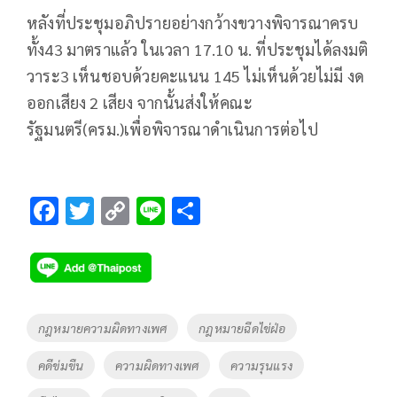
หลังที่ประชุมอภิปรายอย่างกว้างขวางพิจารณาครบ
ทั้ง43 มาตราแล้ว ในเวลา 17.10 น. ที่ประชุมได้ลงมติ
วาระ3 เห็นชอบด้วยคะแนน 145 ไม่เห็นด้วยไม่มี งด
ออกเสียง 2 เสียง จากนั้นส่งให้คณะ
รัฐมนตรี(ครม.)เพื่อพิจารณาดำเนินการต่อไป
F
T
C
Li
S
ac
wi
o
n
h
e
tt
p
e
ar
b
er
y
e
o
Li
Tags
กฎหมายความผิดทางเพศ
กฎหมายฉีดไข่ฝ่อ
o
n
คดีข่มขืน
ความผิดทางเพศ
ความรุนแรง
k
k