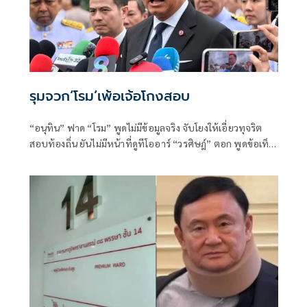
รุมจวก‘โรม’เพ้อเจ้อโกงสอบ
“อนุทิน” ฟาด “โรม” พูดไม่มีข้อมูลจริง จับโยงให้เอี่ยวทุจริต
สอบท้องถิ่น ยันไม่มีหน้าที่ดูทีโออาร์ “วรศิษฎ์” ตอก พูดข้อเท็จ
จริงไม่ครบ