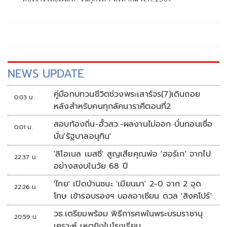
NEWS UPDATE
คู่มือทบทวนชีวิตช่วงพระเสาร์จร(7)เดินถอย
0:03 น.
หลังสำหรับคนทุกลัคนาราศีตอนที่2
สอบท้องถิ่น-ฮั้วสว.-ผลงานไม่ออก บั่นทอนเชื่อ
0:01 น.
มั่น'รัฐบาลอนุทิน'
'ลิโอเนล เมสซี' สูญเสียคุณพ่อ 'ฮอร์เก' จากไป
22:37 น.
อย่างสงบในวัย 68 ปี
'ไทย' เปิดบ้านชนะ 'เมียนมา' 2-0 จาก 2 จุด
22:26 น.
โทษ เข้ารอบรองฯ บอลอาเซียน ดวล 'สิงคโปร์'
วธ.เตรียมพร้อม พิธีการศพในพระบรมราชานุ
20:59 น.
เคราะห์ เหตุยิงในโรงเรียน