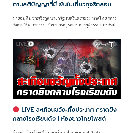
ตามสติปัญญาที่มี ยันไม่เกี่ยวทุจริตสอบ
ท้องถิ่น
นายอนุทิน ชาญวีรกูล นายกรัฐมนตรีและรมว.มหาดไทย กล่าว
ถึงกรณีที่คณะกรรมาธิการการกฎหมาย การยุติธรรม และสิทธิ
มนุษยชน สภาผู้แทนราษฎร ที่มี นายรังสิมันต์ โรม เป็นประธาน
กรรมาธิการ มีการอ้างชื่อนายกรัฐมนตรี เข้าไปเกี่ยวข้องกับการ
ทุจริตสอบท้องถิ่น
LIVE สะเทือนขวัญทั้งประเทศ กราดยิง
กลางโรงเรียนดัง | ห้องข่าวไทยโพสต์
ห้องข่าวไทยโพสต์ : วันศุกร์ที่ 7 สิงหาคม พ.ศ. 2569