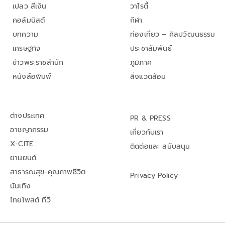
เปลว สีเงิน
วาไรตี้
คอลัมนิสต์
กีฬา
บทความ
ท่องเที่ยว – ศิลปวัฒนธรรม
เศรษฐกิจ
ประชาสัมพันธ์
ข่าวพระราชสำนัก
ภูมิภาค
หนังสือพิมพ์
สิ่งแวดล้อม
ต่างประเทศ
PR & PRESS
อาชญากรรม
เกี่ยวกับเรา
X-CITE
ติดต่อและ สนับสนุน
ยานยนต์
สาธารณสุข-คุณภาพชีวิต
Privacy Policy
บันเทิง
ไทยโพสต์ ทีวี