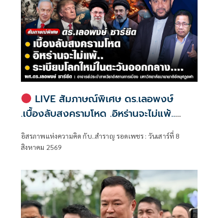
จังหวัดพัทลุง
LIVE สัมภาษณ์พิเศษ ดร.เลอพงษ์
.เบื้องลับสงครามโหด .อิหร่านจะไม่แพ้..
.ระเบียบโลกใหม่ในตะวันออกกลาง…. |
อิสรภาพแห่งความคิด กับ..สำราญ รอดเพชร : วันเสาร์ที่ 8
อิสรภาพแห่งความคิด กับ..สำราญ รอด
สิงหาคม 2569
เพชร