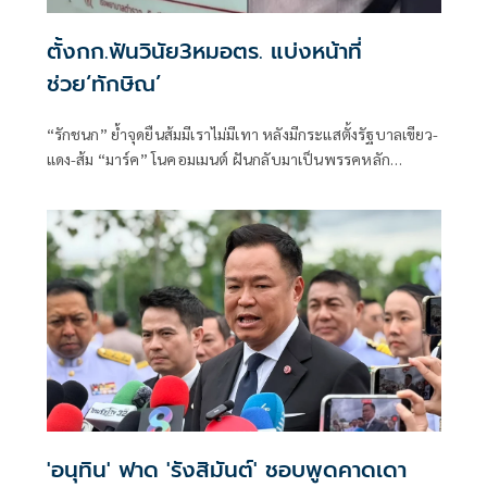
ตั้งกก.ฟันวินัย3หมอตร. แบ่งหน้าที่
ช่วย‘ทักษิณ’
“รักชนก” ย้ำจุดยืนส้มมีเราไม่มีเทา หลังมีกระแสตั้งรัฐบาลเขียว-
แดง-ส้ม “มาร์ค” โนคอมเมนต์ ฝันกลับมาเป็นพรรคหลัก
“ผบ.ตร.” ตั้งกรรมการสอบ
'อนุทิน' ฟาด 'รังสิมันต์' ชอบพูดคาดเดา