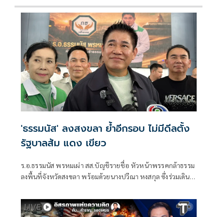
'ธรรมนัส' ลงสงขลา ย้ำอีกรอบ ไม่มีดีลตั้ง
รัฐบาลส้ม แดง เขียว
ร.อ.ธรรมนัส พรหมเผ่า สส.บัญชีรายชื่อ หัวหน้าพรรคกล้าธรรม
ลงพื้นที่จังหวัดสงขลา พร้อมด้วยนางปวีณา หงสกุล ซึ่งร่วมเดิน
ทางมาด้วย เพื่อพบปะนายเดชอิศม์ ขาวทอง และสมาชิกพรรค
ณ ที่ทำการนายเดชอิศม์ โดยมีการประชุมหารือแนวทางการ
ทำงานและขับเคลื่อนนโยบายในพื้นที่ ก่อนเดินทางต่อไปยัง