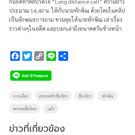
กันจัดทำคลิปวิดิโอ “Long distance call” ความยาว
ประมาณ 14.40 น. ให้กับนายทักษิณ ด้วยโดยในคลิป
เป็นลักษณะการถาม ชวนคุยให้นายทักษิณ เล่าเรื่อง
ราวต่างๆในอดีต และบอกเล่าถึงอนาคตวันข้างหน้า.
F
T
C
Li
S
ac
wi
o
n
h
e
tt
p
e
ar
b
er
y
e
o
Li
Tags
การเมือง
ครอบครัวชินวัตร
ชินวัตร
ทักษิณ
o
n
พรรคเพื่อไทย
แม้ว
k
k
ข่าวที่เกี่ยวข้อง