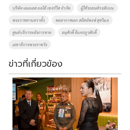
o
n
บริษัท เอเอเอส ออโต้ เซอร์วิส จำกัด
ผู้ใช้รถยนต์ระดับบน
k
k
พระราชทานตราตั้ง
พลอากาศเอก สถิตย์พงษ์ สุขวิมล
ศูนย์บริการหลังการขาย
อนุศักดิ์ อินทรภูวศักดิ์
เลขาธิการพระราชวัง
ข่าวที่เกี่ยวข้อง