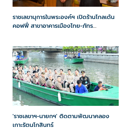
ราชเลขานุการในพระองค์ฯ เปิดร้านโกลเด้น
คอฟฟี่ สาขาอาคารเมืองไทย-ภัทร
คอมเพล็กซ์
'ราชเลขาฯ-นายกฯ' ติดตามพัฒนาคลอง
เกาะรัตนโกสินทร์