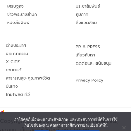
เศรษฐกิจ
ประชาสัมพันธ์
ข่าวพระราชสำนัก
ภูมิภาค
หนังสือพิมพ์
สิ่งแวดล้อม
ต่างประเทศ
PR & PRESS
อาชญากรรม
เกี่ยวกับเรา
X-CITE
ติดต่อและ สนับสนุน
ยานยนต์
สาธารณสุข-คุณภาพชีวิต
Privacy Policy
บันเทิง
ไทยโพสต์ ทีวี
เราใช้คุกกี้เพื่อพัฒนาประสิทธิภาพ และประสบการณ์ที่ดีในการใช้
Copyright© thaipost.net, All rights reserved.,
เว็บไซต์ของคุณ คุณสามารถศึกษารายละเอียดได้ที่นี่
ออกแบบเว็บ จัดทำเว็บไซต์โดย iDesign