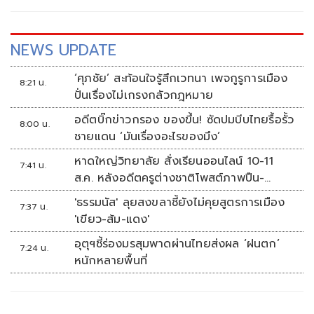
"เทอร์โบ" มั่นคง เสถียรถิระกุล นักแข่งหนึ่งเดียวของไทย ไม่
ทำให้ผิดหวัง ผงาดคว้าแชมป์โฮมเรซต่อหน้าแฟนชาวไทย ที่
สนามช้าง อินเตอร์เนชั่นแนล เซอร์กิต จ.บุรีรัมย์
NEWS UPDATE
‘ศุภชัย’ สะท้อนใจรู้สึกเวทนา เพจกูรูการเมือง
8:21 น.
ปั่นเรื่องไม่เกรงกลัวกฎหมาย
อดีตบิ๊กข่าวกรอง ของขึ้น! ซัดปมบีบไทยรื้อรั้ว
8:00 น.
ชายแดน ‘มันเรื่องอะไรของมึง’
หาดใหญ่วิทยาลัย สั่งเรียนออนไลน์ 10-11
7:41 น.
ส.ค. หลังอดีตครูต่างชาติโพสต์ภาพปืน-
ข้อความข่มขู่
'ธรรมนัส' ลุยสงขลาชี้ยังไม่คุยสูตรการเมือง
7:37 น.
'เขียว-ส้ม-แดง'
อุตุฯชี้ร่องมรสุมพาดผ่านไทยส่งผล ‘ฝนตก’
7:24 น.
หนักหลายพื้นที่