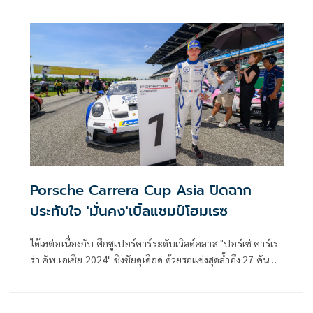
ปลัดกระทรวงทรัพยากรธรรมชาติและสิ่งแวดล้อม ลงพื้นที่
จังหวัดนครสวรรค์ ร่วมกับ นายอนุทิน ชาญวีรกูล นายกรัฐมนตรี
และรัฐมนตรีว่าการกระทรวงมหาดไทย และคณะ ร่วมลงพื้นที่
เพื่อติดตามความก้าวหน้าการดำเนินโครงการพัฒนาพื้นที่บึง
บอระเพ็ด
Porsche Carrera Cup Asia ปิดฉาก
ประทับใจ 'มั่นคง'เบิ้ลแชมป์โฮมเรซ
ได้เฮต่อเนื่องกับ ศึกซูเปอร์คาร์ระดับเวิลด์คลาส "ปอร์เช่ คาร์เร
ร่า คัพ เอเชีย 2024" ชิงชัยดุเดือด ด้วยรถแข่งสุดล้ำถึง 27 คัน
ภายใต้การคุมพวงมาลัยโดยนักแข่งชั้นนำของโลก โดยผลปรากฏ
ว่า อเลสซานโดร ชิเร็ตติ ยอดนักแข่งฝรั่งเศสจาก ทีม เย็บเซ่น
สร้างผลงานระดับมาสเตอร์เหมาชัยชนะไปครองทั้ง 2 เรซ ขณะ