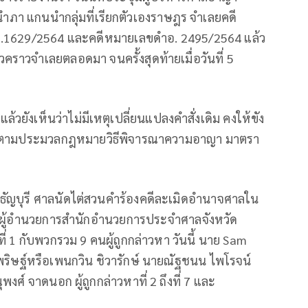
ำภา แกนนำกลุ่มที่เรียกตัวเองราษฎร จำเลยคดี
ำอ.1629/2564 และคดีหมายเลขดำอ. 2495/2564 แล้ว
ั่วคราวจำเลยตลอดมา จนครั้งสุดท้ายเมื่อวันที่ 5
วยังเห็นว่าไม่มีเหตุเปลี่ยนแปลงคำสั่งเดิม คงให้ขัง
้าย ตามประมวลกฎหมายวิธีพิจารณาความอาญา มาตรา
ัดธัญบุรี ศาลนัดไต่สวนคําร้องคดีละเมิดอํานาจศาลใน
ผู้อํานวยการสํานักอํานวยการประจําศาลจังหวัด
ี่ 1 กับพวกรวม 9 คนผู้ถูกกล่าวหา วันนี้ นาย Sam
ิษฐ์หรือเพนกวิน ชิวารักษ์ นายณัฐชนน ไพโรจน์
ศ์ จาดนอก ผู้ถูกกล่าวหาที่ 2 ถึงที่ 7 และ