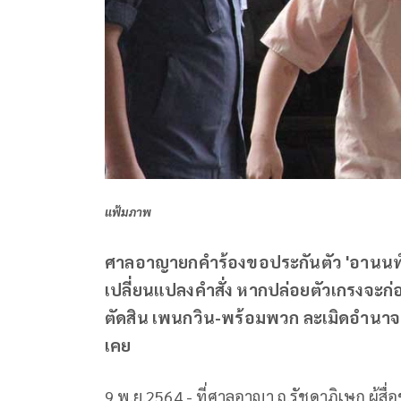
แฟ้มภาพ
ศาลอาญายกคำร้องขอประกันตัว 'อานนท์ น
เปลี่ยนแปลงคำสั่ง หากปล่อยตัวเกรงจะก่อเ
ตัดสิน เพนกวิน-พร้อมพวก ละเมิดอำนาจ
เคย
9 พ.ย.2564 - ที่ศาลอาญา ถ.รัชดาภิเษก ผู้สื่