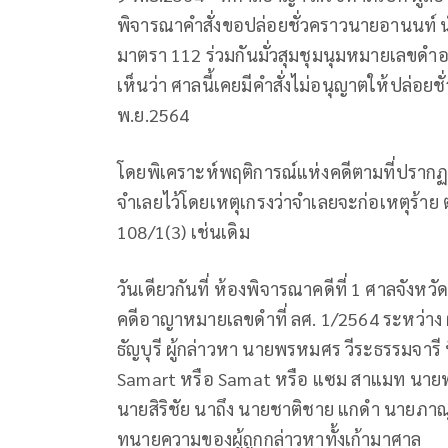
พิจารณาคำสั่งขอปล่อยชั่วคราวนายอานนท์ น
มาตรา 112 ร่วมกันมั่วสุมชุมนุมหมายเลขด
เห็นว่า ศาลนี้เคยมีคำสั่งไม่อนุญาตให้ปล่อยช
พ.ย.2564
โดยพิเคราะห์พฤติการณ์แห่งคดีตามที่ปรากฏแล้
จำเลยไว้โดยเหตุเกรงว่าจำเลยจะก่อเหตุร
108/1(3) เช่นเดิม
วันเดียวกันที่ ห้องพิจารณาคดีที่ 1 ศาลจังหว
คดีอาญาหมายเลขดําที่ ลศ. 1/2564 ระหว่าง 
ธัญบุรี ผู้กล่าวหา นายพรหมศร วีระธรรมจารี ท
Samart หรือ Samat หรือ แซม สาแมท นายพร
นายสิริชัย นาถึง นายชาติชาย แกดํา นายภาณุพง
ทนายความของผู้ถูกกล่าวหาทั้งเก้ามาศาล