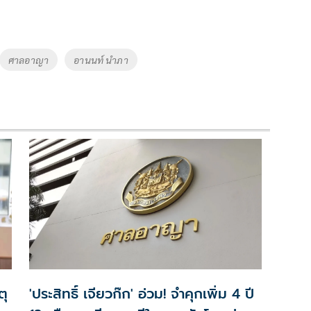
ศาลอาญา
อานนท์ นำภา
ตุ
'ประสิทธิ์ เจียวก๊ก' อ่วม! จำคุกเพิ่ม 4 ปี