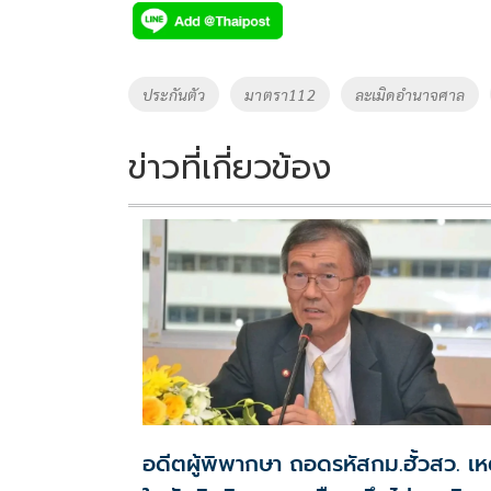
e
tt
p
e
ar
b
er
y
e
o
Li
Tags
ประกันตัว
มาตรา112
ละเมิดอำนาจศาล
o
n
k
k
ข่าวที่เกี่ยวข้อง
อดีตผู้พิพากษา ถอดรหัสกม.ฮั้วสว. เห