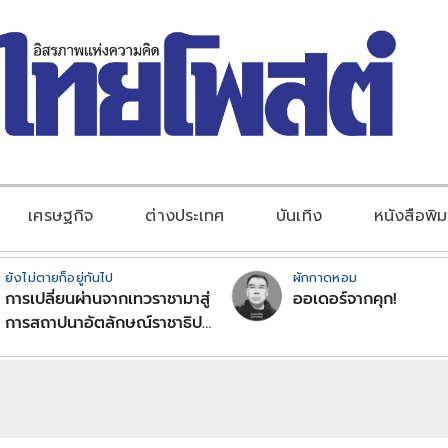
เศรษฐกิจ
ต่างประเทศ
บันเทิง
หนังสือพิม
ยังไม่ตายก็อยู่กันไป
ผักกาดหอม
การเปลี่ยนผ่านจากเทวราชามาสู่
ออเดอร์จากคุก!
การสถาปนาอัตลักษณ์ราชาธิป
ไตยแบบพุทธศาสนาในพระไตร
ปิฏก : สามัญผลสูตรในฐานะ
ทฤษฎีขีดจำกัดของอำนาจรัฐ
เหนือแรงงานและทรัพย์สิน