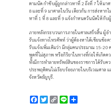
ตามนัด กําชับผู้ถูกกล่าวหาที่ 2 ถึงที่ 7 ให้ม
8 และที่ 9 มาศาลในวัน เดียวกัน การส่งหากไ
หาที่ 1 ที่ 8 และที่ 9 แจ้งกําหนดวันนัดให้กับผ
ภายหลังกระบวนการภายในศาลเสร็จสิ้น ผู้อํา
รับแจ้งทางโทรศัพท์ ว่าผู้ต้องหาได้เขียนข้อ
รับแจ้งเพิ่มเติมว่า มีกลุ่มคนประมาณ 15-20 
พูดที่ไม่สุภาพ หรือกิริยาในทางที่ก่อให้เก
ทั้งมีการทําลายทรัพย์สินของราชการได้รับคว
ประพฤติตนไม่เรียบร้อยภายในบริเวณศาล แ
จังหวัดธัญบุรี.
F
T
C
Li
S
ac
wi
o
n
h