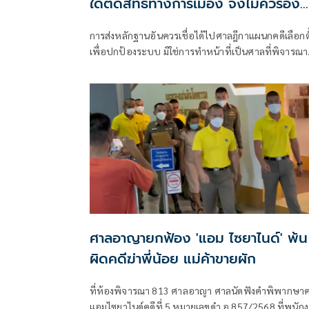
ใดตัดสิทธิทางการเมือง จึงไม่ควรอิง
มาตรฐานเดียวกับคดีอาญา
การส่งหลักฐานอันควรเชื่อได้ไปศาลฎีกาแผนกคดีเลือกตั
เพื่อปกป้องระบบ มิใช่การทำหน้าที่เป็นศาลที่พิจารณา
อาญาเพื่อลงโทษตัวบุคคล
ศาลอาญายกฟ้อง 'แอม ไซยาไนด์' พ้น
ผิดคดีฆ่าพี่น้อย แม่ค้าขายผัก
ที่ห้องพิจารณา 813 ศาลอาญา ศาลนัดฟังคำพิพากษาค
แอมไซยาไนด์คดีที่ 5 หมายเลขดำ อ.857/2568 ที่พนัก