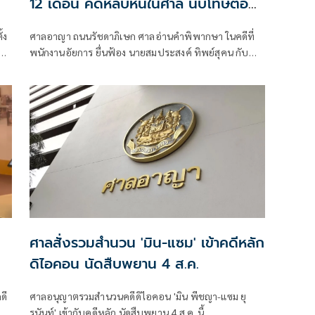
12 เดือน คดีหลบหนีในศาล นับโทษต่อ
จากคดีฉ้อโกง 1,155 ปี
้ง
ศาลอาญา ถนนรัชดาภิเษก ศาลอ่านคำพิพากษา ในคดีที่
คดี
พนักงานอัยการ ยื่นฟ้อง นายสมประสงค์ ทิพย์สุคน กับ
พวก ที่ กับพวกรวม 5 คน (มีนายประสิทธิ์ เจียวก๊ก เป็น
จำเลยที่ 5 )ในความผิดหลบหนีไประหว่างที่ถูกคุมขังตาม
อำนาจของศาล
ศาลสั่งรวมสำนวน 'มิน-แซม' เข้าคดีหลัก
ดิไอคอน นัดสืบพยาน 4 ส.ค.
ดี
ศาลอนุญาตรวมสำนวนคดีดิไอคอน 'มิน พีชญา-แซม ยุ
งาน
รนันท์' เข้ากับคดีหลัก นัดสืบพยาน 4 ส.ค. นี้