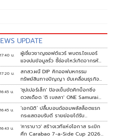
EWS UPDATE
ผู้เชี่ยวชาญซอฟต์แวร์ พบตร.ไซเบอร์
17:40 น.
แจงปมข้อมูลรั่ว ชี้ช่องโหว่เกิดจากรหัส
ผ่านจนท.หลุด ไม่ใช่ถูกแฮกระบบ
สกสว.ผนึ DIP คิกออฟมหกรรม
17:20 น.
ทรัพย์สินทางปัญญา ขับเคลื่อนธุรกิจ
ไทยสู่อนาคต
'ซุปเปอร์เล็ก' ป้องเข็มขัดคิกบ็อกซิ่ง
16:45 น.
ดวลเดือด 'ดิ เบลลา' ONE Samurai
4
‘เอกนิติ’ ปลื้มบอนด์ออมพลัสล็อตแรก
16:45 น.
กระแสตอบรับดี รายย่อยได้รับ
จัดสรร2.2หมื่นคน เปิดจองรอบใหม่
'คาราบาว' สร้างเวทีแห่งโอกาส ระเบิก
16:43 น.
ก.ย.นี้
ศึก Carabao 7-a-Side Cup 2026