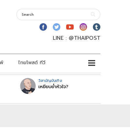
LINE : @THAIPOST
พ์
ไทยโพสต์ ทีวี
วิสามัญบันเทิง
เหยียบย่ำหัวใจ?