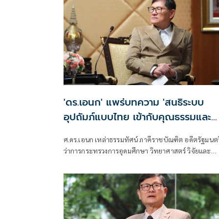
'ดร.เอนก' แพร่บทความ 'สนธิระบบ
อุปถัมภ์แบบไทย เข้ากับคุณธรรมและ
นวัตกรรมสมัยใหม่'
ศ.ดร.เอนก เหล่าธรรมทัศน์ ภาคีราชบัณฑิต อดีตรัฐมนตร
ว่าการกระทรวงการอุดมศึกษา วิทยาศาสตร์ วิจัยและ
นวัตกรรม เผยแพร่บทความเรื่อง "สนธิระบบอุปถัมภ์แ
ไทยเข้ากับคุณธรรมและนวัตกรรมสมัยใหม่"