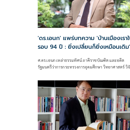
'ดร.เอนก' แพร่บทความ 'บ้านเมืองเรา
รอบ​ 94 ปี : ยิ่งเปลี่ยนก็ยิ่งเหมือนเดิม
ศ.ดร.เอนก เหล่าธรรมทัศน์ ภาคีราชบัณฑิต และอดีต
รัฐมนตรีว่าการกระทรวงการอุดมศึกษา วิทยาศาสตร์ วิจ
และนวัตกรรม เผยแพร่บทความเรื่อง "บ้านเมืองเราในร
94 ปี : ยิ่งเปลี่ยนก็ยิ่งเหมือนเดิม" มีเนื้อหาดังนี้