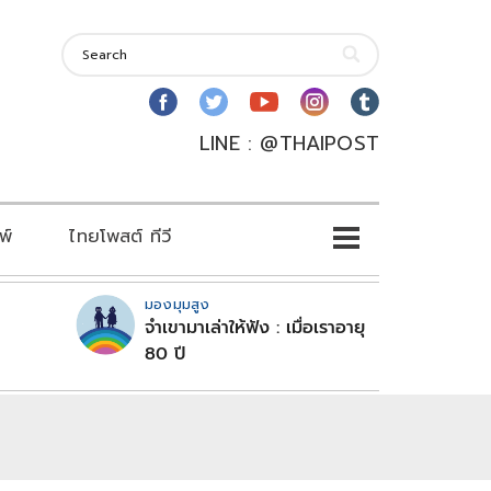
LINE : @THAIPOST
พ์
ไทยโพสต์ ทีวี
มองมุมสูง
จำเขามาเล่าให้ฟัง : เมื่อเราอายุ
80 ปี