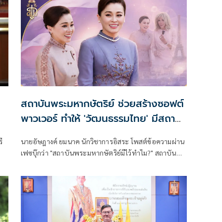
สถาบันพระมหากษัตริย์ ช่วยสร้างซอฟต์
พาวเวอร์ ทำให้ 'วัฒนธรรมไทย' มีสถานะ
บนเวทีโลก
ี
นายอัษฎางค์ ยมนาค นักวิชาการอิสระ โพสต์ข้อความผ่าน
เฟซบุ๊กว่า "สถาบันพระมหากษัตริย์มีไว้ทำไม?" สถาบัน
บบ
พระมหากษัตริย์ช่วยสร้าง Soft power ในแบบที่ทำให้
วัฒนธรรมไทยมีสถานะบนเวทีโลก