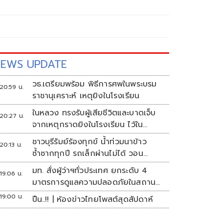
EWS UPDATE
วธ.เตรียมพร้อม พิธีการศพในพระบรม
20:59 น.
ราชานุเคราะห์ เหตุยิงในโรงเรียน
ในหลวง ทรงรับผู้เสียชีวิตและบาดเจ็บ
20:27 น.
จากเหตุกราดยิงในโรงเรียน ไว้ใน
พระบรมราชานุเคราะห์
ชาวบุรีรัมย์ร้องทุกข์ น้ำท่วมนาข้าว
20:13 น.
ซ้ำซากทุกปี รถเล็กผ่านไม่ได้ วอน
หน่วยงานเร่งแก้ไข
มท. สั่งผู้ว่าฯทั่วประเทศ ยกระดับ 4
19:06 น.
มาตรการดูแลความปลอดภัยในสถาน
ศึกษา
19:00 น.
ปืน..!! | ห้องข่าวไทยโพสต์สุดสัปดาห์