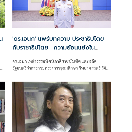
ใน
'ดร.เอนก' แพร่บทความ ประชาธิปไตย
'
กับราชาธิปไตย : ความย้อนแย้งใน
การเมืองไทย
ดร.เอนก เหล่าธรรมทัศน์ ภาคีราชบัณฑิต และอดีต
ัย
รัฐมนตรีว่าการกระทรวงการอุดมศึกษา วิทยาศาสตร์ วิจัย
อบ​
และนวัตกรรม (อว.) เผยแพร่ บทความเรื่อง ประชาธิปไตย
กับราชาธิปไตย: ความย้อนแย้งในการเมืองไทย มีเนื้อหา
ดังนี้