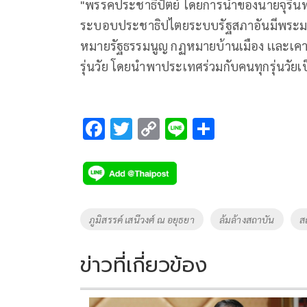
"พรรคประชาธิปัตย์ โดยการนำของนายจุรินทร
ระบอบประชาธิปไตยระบบรัฐสภาอันมีพระมห
หมายรัฐธรรมนูญ กฏหมายบ้านเมือง เเละเคาร
รุ่นวัย โดยนำพาประเทศร่วมกับคนทุกรุ่นวัยเ
F
T
C
Li
S
ac
wi
o
n
h
e
tt
p
e
ar
b
er
y
e
o
Li
Tags
ภูมิสรรค์ เสนีวงศ์ ณ อยุธยา
ล้มล้างสถาบัน
ส
o
n
k
k
ข่าวที่เกี่ยวข้อง