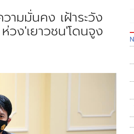
วามมั่นคง เฝ้าระวัง
 ห่วง'เยาวชน'โดนจูง
N