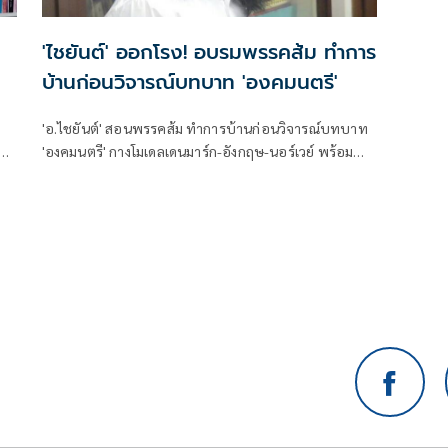
'ไชยันต์' ออกโรง! อบรมพรรคส้ม ทำการ
บ้านก่อนวิจารณ์บทบาท 'องคมนตรี'
'อ.ไชยันต์' สอนพรรคส้ม ทำการบ้านก่อนวิจารณ์บทบาท
'องคมนตรี' กางโมเดลเดนมาร์ก-อังกฤษ-นอร์เวย์ พร้อมย้ำ
รธน.มาตรา 10 ทำให้ต้องรับฟังข้อมูลจากหน่วยราชการ