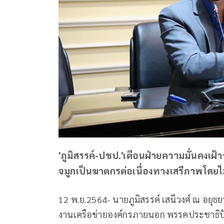
'ภูมิสรรค์-ปชป.'เตือนฝ่ายความมั่นคงเฝ้า
จมูกเป็นฆาตกรต่อเนื่องทางเสรีภาพโดยไม่
12 พ.ย.2564- นายภูมิสรรค์ เสนีวงศ์ ณ อ
งานเครือข่ายองค์กรภายนอก พรรคประชาธิปั