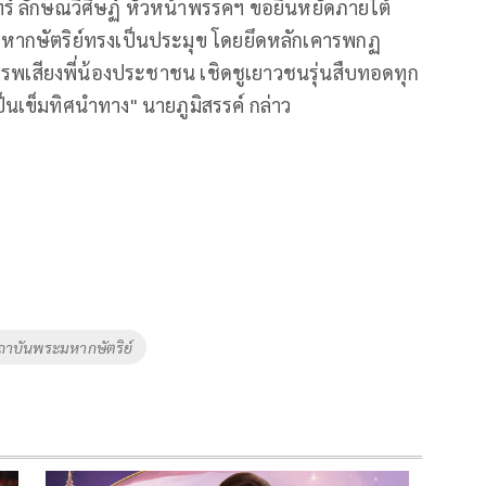
์ ลักษณวิศิษฏ์ หัวหน้าพรรคฯ ขอยืนหยัดภายใต้
ากษัตริย์ทรงเป็นประมุข โดยยึดหลักเคารพกฏ
พเสียงพี่น้องประชาชน เชิดชูเยาวชนรุ่นสืบทอดทุก
ป็นเข็มทิศนำทาง" นายภูมิสรรค์ กล่าว
ถาบันพระมหากษัตริย์