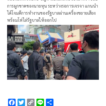
การผูกขาดของนายทุน ระหว่างรอการเจรจา แกนนำ
ได้โจมตีการทำงานของรัฐบาลผ่านเครื่องขยายเสียง
พร้อมโห่ไล่รัฐบาลให้ออกไป
F
T
C
Li
S