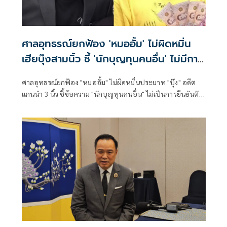
ศาลอุทธรณ์ยกฟ้อง 'หมออั้ม' ไม่ผิดหมิ่น
เฮียบุ๊งสามนิ้ว ชี้ 'นักบุญทุนคนอื่น' ไม่มีการ
ยืนยันตัวตน
ศาลอุทธรณ์ยกฟ้อง "หมออั้ม" ไม่ผิดหมิ่นประมาท "บุ๊ง" อดีต
เเกนนำ 3 นิ้ว ชี้ข้อความ "นักบุญทุนคนอื่น" ไม่เป็นการยืนยันตัว
ตน ต้องผ่านการสืบค้น สุดอึ้ง! "บุ๊ง" กลับลำ อ้างไม่เคยเปิดรับ
บริจาคเงินม็อบสามนิ้ว