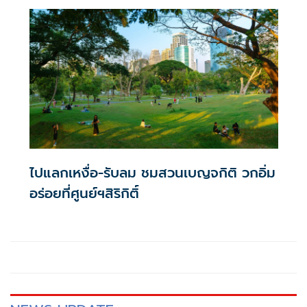
ไปแลกเหงื่อ-รับลม ชมสวนเบญจกิติ วกอิ่ม
อร่อยที่ศูนย์ฯสิริกิติ์