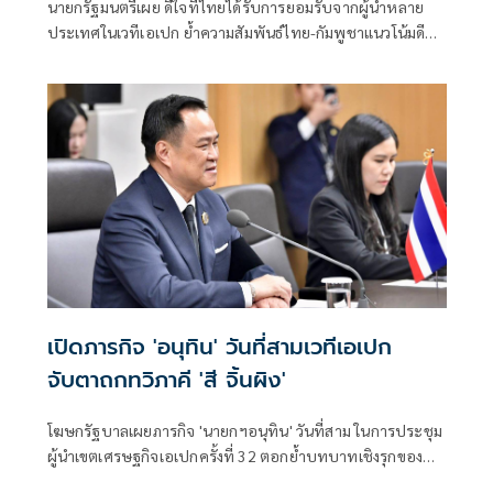
นายกรัฐมนตรีเผย ดีใจที่ไทยได้รับการยอมรับจากผู้นำหลาย
ประเทศในเวทีเอเปก ย้ำความสัมพันธ์ไทย-กัมพูชาแนวโน้มดี
ระบุทั้งกองทัพ
เปิดภารกิจ 'อนุทิน' วันที่สามเวทีเอเปก
จับตาถกทวิภาคี 'สี จิ้นผิง'
โฆษกรัฐบาลเผยภารกิจ 'นายกฯอนุทิน' วันที่สาม ในการประชุม
ผู้นำเขตเศรษฐกิจเอเปกครั้งที่ 32 ตอกย้ำบทบาทเชิงรุกของ
ไทยในภูมิภาคเอเชีย-แปซิฟิก จับตาถกทวิภาคีปธน. 'สี จิ้นผิง'