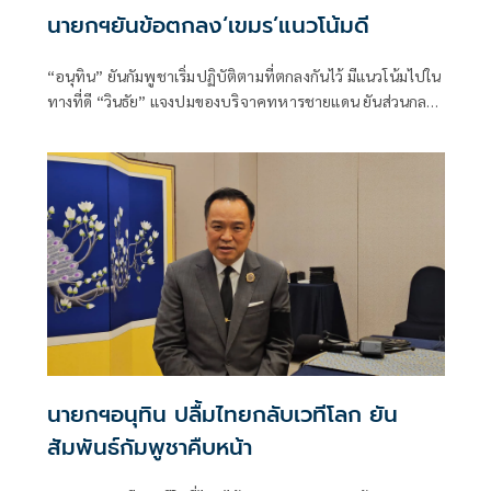
นายกฯยันข้อตกลง‘เขมร’แนวโน้มดี
“อนุทิน” ยันกัมพูชาเริ่มปฏิบัติตามที่ตกลงกันไว้ มีแนวโน้มไปใน
ทางที่ดี “วินธัย” แจงปมของบริจาคทหารชายแดน ยันส่วนกลาง
มีบันทึกข้อมูลการส่งมอบอย่างเคร่งครัด
นายกฯอนุทิน ปลื้มไทยกลับเวทีโลก ยัน
สัมพันธ์กัมพูชาคืบหน้า