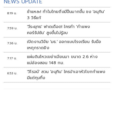
NEWS UPDATE
ชำแหละ! ทำไมไทยถึงมีปืนมากขึ้น ชง 'อนุทิน'
8:19 น.
3 วิธีแก้
'วีระยุทธ' ฟาดเดือด! ใครทำ 'กำแพง
7:59 น.
คอร์รัปชัน' สูงขึ้นไม่รู้จบ
เปิดงานวิจัย 'มธ.' ออกแบบโรงเรียน รับมือ
7:36 น.
เหตุกราดยิง
แผ่นดินไหวเขย่าเมียนมา ขนาด 2.6 ห่าง
7:17 น.
แม่ฮ่องสอน 148 กม.
'วิโรจน์' สวน 'อนุทิน' ใครบ้าเอาหัวโขกกำแพง
6:53 น.
มีแต่ทุบทิ้ง