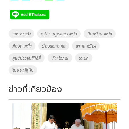
ac
wi
o
n
h
e
tt
p
e
ar
b
er
y
e
o
Li
Tags
กลุ่มทะลุวัง
กลุ่มราษฎรหยุดเอเปก
ม็อบป่วนเอเปก
o
n
ม็อบสามนิ้ว
ม็อบแยกอโศก
ลานคนเมือง
k
k
ศูนย์ประชุมสิริกิติ์
เก็ท โสภณ
เอเปก
ใบปอ ณัฐนิช
ข่าวที่เกี่ยวข้อง