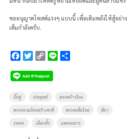
มีหน้ากลับมาให้ศัตรูหยามเหยียดและผู้คนสาบแช่ง
ขออนุญาตโพสต์แรงๆ แบบนี้ เพื่อเติมพลังให้สู้อย่าง
เต็มกำลังครับ.
F
T
C
Li
S
ac
wi
o
n
h
e
tt
p
e
ar
b
er
y
e
o
Li
Tags
บิ๊กตู่
ประยุทธ์
พรรคก้าวไกล
o
n
พรรครวมไทยสร้างชาติ
พรรคเพื่อไทย
พิธา
k
k
รทสช.
เลือกตั้ง
แพทองธาร