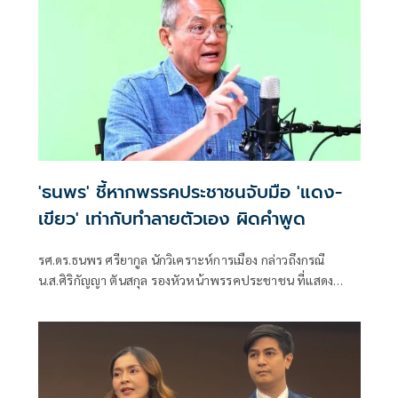
'ธนพร' ชี้หากพรรคประชาชนจับมือ 'แดง-
เขียว' เท่ากับทำลายตัวเอง ผิดคำพูด
รศ.ดร.ธนพร ศรียากูล นักวิเคราะห์การเมือง กล่าวถึงกรณี
น.ส.ศิริกัญญา ตันสกุล รองหัวหน้าพรรคประชาชน ที่แสดง
ความเห็นว่าหากเกิดการจัดตั้งรัฐบาลระหว่างพรรคเพื่อไทยกับ
พรรคภูมิใจไทย ก็จำเป็นต้องพูดคุยกับพรรคประชาชนด้วยว่า