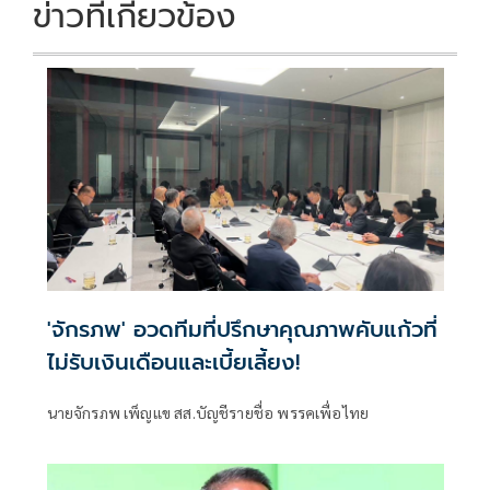
ข่าวที่เกี่ยวข้อง
'จักรภพ' อวดทีมที่ปรึกษาคุณภาพคับแก้วที่
ไม่รับเงินเดือนและเบี้ยเลี้ยง!
นายจักรภพ เพ็ญแข สส.บัญชีรายชื่อ พรรคเพื่อไทย