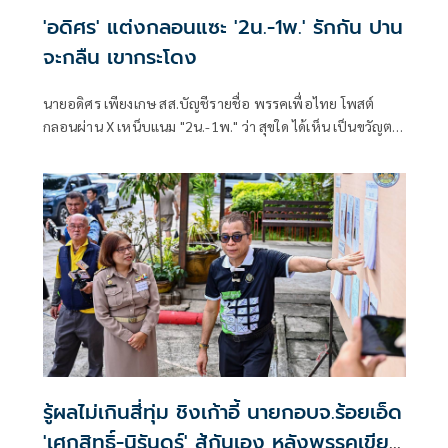
'อดิศร' แต่งกลอนแซะ '2น.-1พ.' รักกัน ปาน
จะกลืน เขากระโดง
นายอดิศร เพียงเกษ สส.บัญชีรายชื่อ พรรคเพื่อไทย โพสต์
กลอนผ่าน X เหน็บแนม "2น.-1พ." ว่า สุขใด ได้เห็น เป็นขวัญตา
ยากจะพรร
รู้ผลไม่เกินสี่ทุ่ม ชิงเก้าอี้ นายกอบจ.ร้อยเอ็ด
'เศกสิทธิ์-นิรันดร์' สู้กันเอง หลังพรรคเขียว