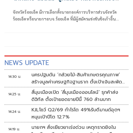
หลีกทาง
จังหวัดร้อยเอ็ด มีการเลือกตั้งนายกองค์การบริหารส่วนจังหวัด
ร้อยเอ็ดหรือนายกฯอบจ.ร้อยเอ็ด ที่มีผู้สมัครแข่งขันชิงเก้าอี้นา
ยกฯอบจ.ร้อยเอ็ดรอบนี้สามคน
NEWS UPDATE
นครปฐมดัน ‘กล้วยไม้-สินค้าเกษตรคุณภาพ’
14:30 น.
สร้างมูลค่าเศรษฐกิจฐานราก ตั้งเป้าเงินสะพัด
10 ล้านบาท
สี่มุมเมืองเปิด ‘สี่มุมเมืองออนไลน์’ รุกค้าส่ง
14:25 น.
ดิจิทัล ตั้งเป้ายอดขายปีนี้ 760 ล้านบาท
KJLโชว์ Q2/69 กำไรโต 49%รับดีมานด์อุตฯ
14:24 น.
หนุนเป้าปีโต 12.7%
นายกฯ สั่งเยียวยาเร่งด่วน เหตุกราดยิงใน
14:19 น.