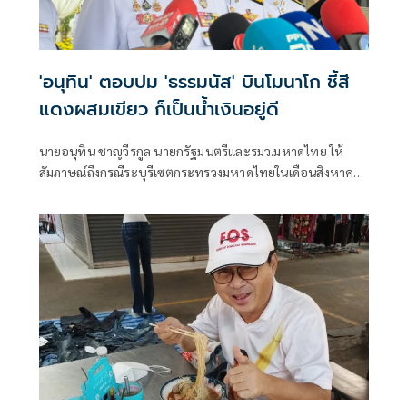
'อนุทิน' ตอบปม 'ธรรมนัส' บินโมนาโก ชี้สี
แดงผสมเขียว ก็เป็นน้ำเงินอยู่ดี
นายอนุทิน ชาญวีรกูล นายกรัฐมนตรีและรมว.มหาดไทย ให้
สัมภาษณ์ถึงกรณีระบุรีเซตกระทรวงมหาดไทยในเดือนสิงหาคม
จะเริ่มต้น ด้วยการโยกย้ายใช่หรือไม่ ว่า