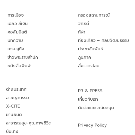
การเมือง
กรองสถานการณ์
เปลว สีเงิน
วาไรตี้
คอลัมนิสต์
กีฬา
บทความ
ท่องเที่ยว – ศิลปวัฒนธรรม
เศรษฐกิจ
ประชาสัมพันธ์
ข่าวพระราชสำนัก
ภูมิภาค
หนังสือพิมพ์
สิ่งแวดล้อม
ต่างประเทศ
PR & PRESS
อาชญากรรม
เกี่ยวกับเรา
X-CITE
ติดต่อและ สนับสนุน
ยานยนต์
สาธารณสุข-คุณภาพชีวิต
Privacy Policy
บันเทิง