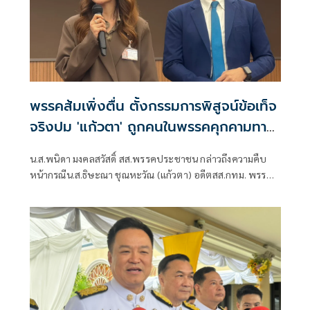
พรรคส้มเพิ่งตื่น ตั้งกรรมการพิสูจน์ข้อเท็จ
จริงปม 'แก้วตา' ถูกคนในพรรคคุกคามทาง
เพศ
น.ส.พนิดา มงคลสวัสดิ์ สส.พรรคประชาชน กล่าวถึงความคืบ
หน้ากรณีน.ส.ธิษะณา ชุณหะวัณ (แก้วตา) อดีตสส.กทม. พรรค
ประชาชน ถูกคุกคามทางเพศ ว่า ได้มีการตั้งคณะกรรมการโดย
ไม่มีผู้ที่มีส่วนเกี่ยวข้องกับสภาชุดที่ผ่านมาขึ้นมา เพื่อเปิดพื้นที่
ให้ผู้เสียหายรู้สึกสบายใจที่สุด วางใจที่สุด และปลอดภัยที่สุด