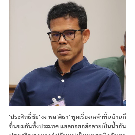
'ประสิทธิ์ชัย' งง พอ'พิธา' พูดเรื่องเหล้าพื้นบ้านก็
ชื่นชมกันทั้งประเทศ แอลกอฮอล์กลายเป็นน้ำอัน