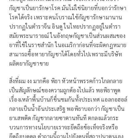
กัญชาเป็นยารักษาโรค มันไม่ใช่นิยายที่บอกว่ารักษา
โรคได้จริง เพราะคนโบราณใช้กัญชารักษามานาน
ปรากฏในตำราจีน อินดู ในไทยปรากฏอยู่ในตำรา
สมัยพระนารายณ์ ในอังกฤษกัญชาเป็นส่วนผสมของ
ยาที่ใช้ในราชสำนัก ในอเมริกาก่อนที่จะผิดกฎหมาย
สามารถซื้อหายากัญชาได้โดยทั่วไปเพราะมีบริษัท
ผลิตยากัญชาขาย
สิ่งที่ผม งง มากคือ พิธา หัวหน้าพรรคก้าวไกลกลาย
เป็นสัญลักษณ์ของความถูกต้องไปแล้ว พอพิธาพูด
เรื่องเหล้าพื้นบ้านก็ชื่นชมกันทั้งประเทศ แอลกอฮอล์
กลายเป็นน้ำอันประเสริฐ พอพิธาบอกว่า กัญชาเป็น
ยาเสพติด กัญชากลายซาตานทันที ตกลงแล้วกระ
บวนการทางนโยบายเราจะยึดถือข้อเท็จจริงหรือ
ยึดถือบุคคล คำถามนี้ถามไปยังคนที่สถาปนาตนเอง