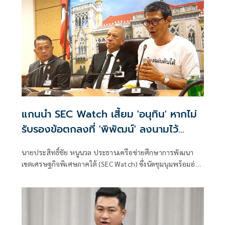
แกนนำ SEC Watch เสี้ยม 'อนุทิน' หากไม่
รับรองข้อตกลงที่ 'พิพัฒน์' ลงนามไว้
แสดงว่า 2 คนนี้หักกัน
นายประสิทธิ์ชัย หนูนวล ประธานเครือข่ายศึกษาการพัฒนา
เขตเศรษฐกิจพิเศษภาคใต้ (SEC Watch) ซึ่งนัดชุมนุมพร้อมอ่าน
แถลงการณ์และยื่นหนังสือทวงข้อตกลงถึง นายอนุทิน ชาญวีร
กูล นายกรัฐมนตรี และรัฐมนตรีว่าการกระทรวงมหาดไทย เมื่อ
วัน 4ส.ค.ที่ผ่านมา