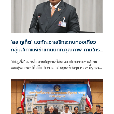
'สส.ภูเก็ต' แฉกัญชาเสรีกระทบท่องเที่ยว
กลุ่มสีเทาแห่เข้าแทนนทท.คุณภาพ ถามใคร
จะถอนพิษ
'สส.ภูเก็ต' จวกนโยบายกัญชาเสรีล้มเหลวส่งผลกระทบสังคม
และสุขภาพเหตุไม่มีมาตรการกำกับดูแลที่รัดกุม พรรคที่ชูกธง
เขียวปี๋ไม่แสดงความรับผิดชอบ ร้านกัญชาพบง่ายกว่าเซเว่น
กลุ่มสีเทาแห่เข้าภูเก็ตสูญเสียนักท่องเที่ยวคุณภาพและรายได้
ใครจะถอนพิษกัญชาระบอบสีน้ำเงิน