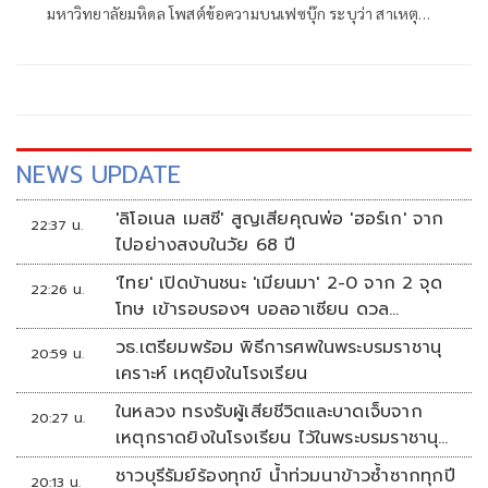
มหาวิทยาลัยมหิดล โพสต์ข้อความบนเฟซบุ๊ก ระบุว่า สาเหตุที่
คนกรุงเทพมีแนวโน้มเลือกพรรคส้ม: มุมมองนี้เป็นทรรศนะส่วน
ตัวนะครับ ไม่จำเป็นต้องเห็นด้วยกับผมก็ได้ครับ
NEWS UPDATE
'ลิโอเนล เมสซี' สูญเสียคุณพ่อ 'ฮอร์เก' จาก
22:37 น.
ไปอย่างสงบในวัย 68 ปี
'ไทย' เปิดบ้านชนะ 'เมียนมา' 2-0 จาก 2 จุด
22:26 น.
โทษ เข้ารอบรองฯ บอลอาเซียน ดวล
'สิงคโปร์'
วธ.เตรียมพร้อม พิธีการศพในพระบรมราชานุ
20:59 น.
เคราะห์ เหตุยิงในโรงเรียน
ในหลวง ทรงรับผู้เสียชีวิตและบาดเจ็บจาก
20:27 น.
เหตุกราดยิงในโรงเรียน ไว้ในพระบรมราชานุ
เคราะห์
ชาวบุรีรัมย์ร้องทุกข์ น้ำท่วมนาข้าวซ้ำซากทุกปี
20:13 น.