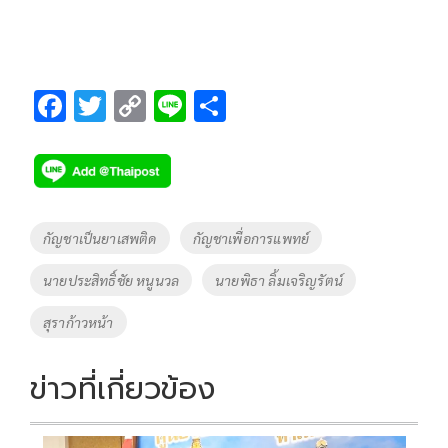
F
T
C
Li
S
ac
wi
o
n
h
e
tt
p
e
ar
b
er
y
e
o
Li
Tags
กัญชาเป็นยาเสพติด
กัญชาเพื่อการแพทย์
o
n
นายประสิทธิ์ชัย หนูนวล
นายพิธา ลิ้มเจริญรัตน์
k
k
สุราก้าวหน้า
ข่าวที่เกี่ยวข้อง