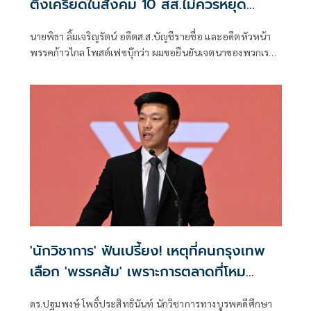
ตึงเครียดในสังคม 10 สส.ไม่ควรหยุด
ปฏิบัติหน้าที่
นายพิธา ลิ้มเจริญรัตน์ อดีตส.ส.บัญชีรายชื่อ และอดีตหัวหน้า
พรรคก้าวไกล โพสต์เฟซบุ๊กว่า ผมขอยืนยันเจตนาของพวกเรา
ว่า การเข้าชื่อเสนอร่างพระราชบัญญัติในครั้งนั้น มิได้เป็นการ
เซาะกร่อน บ่อนทำลาย
'นักวิชาการ' ฟันเปรี้ยง! เหตุที่คนกรุงเทพ
เลือก 'พรรคส้ม' เพราะการตลาดที่โหม
กระหน่ำทางสื่อ
ดร.ปฐมพงษ์ โพธิ์ประสิทธินันท์ นักวิชาการทางบูรพคดีศึกษา