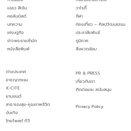
เปลว สีเงิน
วาไรตี้
คอลัมนิสต์
กีฬา
บทความ
ท่องเที่ยว – ศิลปวัฒนธรรม
เศรษฐกิจ
ประชาสัมพันธ์
ข่าวพระราชสำนัก
ภูมิภาค
หนังสือพิมพ์
สิ่งแวดล้อม
ต่างประเทศ
PR & PRESS
อาชญากรรม
เกี่ยวกับเรา
X-CITE
ติดต่อและ สนับสนุน
ยานยนต์
สาธารณสุข-คุณภาพชีวิต
Privacy Policy
บันเทิง
ไทยโพสต์ ทีวี