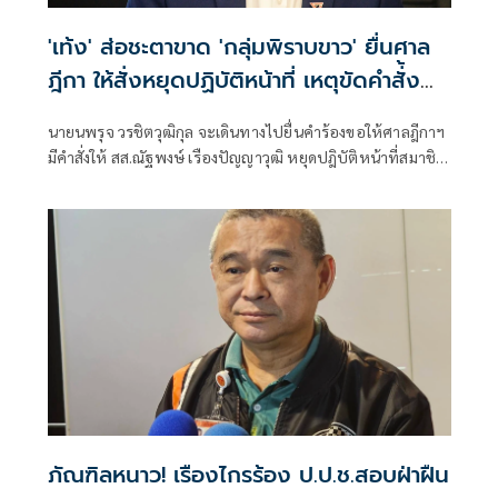
'เท้ง' ส่อชะตาขาด 'กลุ่มพิราบขาว' ยื่นศาล
ฎีกา ให้สั่งหยุดปฏิบัติหน้าที่ เหตุขัดคำสั่้ง
ศาล
นายนพรุจ วรชิตวุฒิกุล จะเดินทางไปยื่นคำร้องขอให้ศาลฎีกาฯ
มีคำสั่งให้ สส.ณัฐพงษ์ เรืองปัญญาวุฒิ หยุดปฎิบัติหน้าที่สมาชิก
สภาผู้แทนราษฎรในทันที ซึ่งเป็นหนึ่งในคดี 44 อดีต สส.พรรค
ก้าวไกล จากกรณีให้สัมภาษณ์ส่อเซาะกร่อนบ่อนทำลายสถาบัน
อย่างต่อเนื่อง
ภัณฑิลหนาว! เรืองไกรร้อง ป.ป.ช.สอบฝ่าฝืน