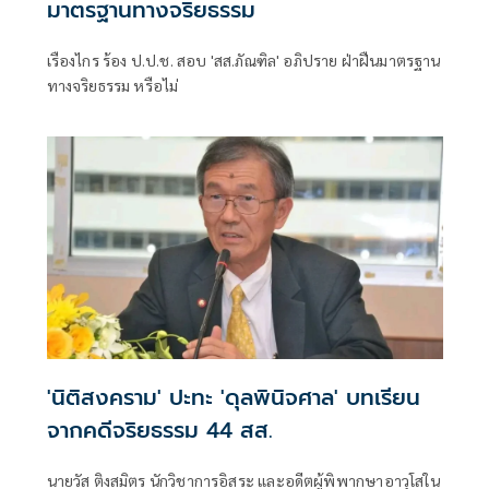
มาตรฐานทางจริยธรรม
เรืองไกร ร้อง ป.ป.ช. สอบ 'สส.ภัณฑิล' อภิปราย ฝ่าฝืนมาตรฐาน
ทางจริยธรรม หรือไม่
'นิติสงคราม' ปะทะ 'ดุลพินิจศาล' บทเรียน
จากคดีจริยธรรม 44 สส.
นายวัส ติงสมิตร นักวิชาการอิสระ และอดีตผู้พิพากษาอาวุโสใน