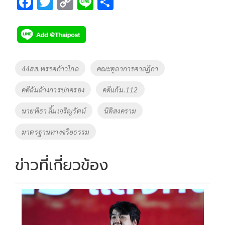
F
T
C
Li
S
ac
wi
o
n
h
e
tt
p
e
ar
b
er
y
e
o
Li
Tags
44สส.พรรคก้าวไกล
คณะตุลาการศาลฎีกา
o
n
คดีล้มล้างการปกครอง
คดีแก้ม.112
k
k
นายพิธา ลิ้มเจริญรัตน์
นิติสงคราม
มาตรฐานทางจริยธรรม
ข่าวที่เกี่ยวข้อง