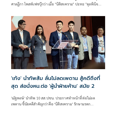
ศาลฎีกา โพสต์เฟซบุ๊กว่า เมื่อ "นิติสงคราม" ปะทะ "ดุลพินิจ
ศาล": บทเรียนจากคดีจริยธรรม 44 สส.
'เท้ง' นำทัพส้ม ลั่นไม่ลดเพดาน สู้คดีถึงที่
สุด ส่อนั่งหน.ต่อ 'ผู้นำฝ่ายค้าน' สมัย 2
'ณัฐพงษ์' นำทัพ 10 สส.ปชน. ประกาศทำหน้าที่ต่อไม่ลด
เพดาน ชี้นัยคดีสำคัญกว่าคือ ‘นิติสงคราม’ รักษามรดก
รัฐประหาร ลุยสู้ถึงที่สุด จ่อยื่นศาลขอเรียกหลักฐาน-พยาน
ภายนอก 'หมอวาโย' คาดใช้เวลานานกว่า 2 ปี