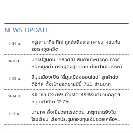
NEWS UPDATE
ครูเล่านาทีระทึก! ถูกจ่อยิงระยะเผาขน หลบทัน
14:34 น.
รอดหวุดหวิด
นครปฐมดัน ‘กล้วยไม้-สินค้าเกษตรคุณภาพ’
14:30 น.
สร้างมูลค่าเศรษฐกิจฐานราก ตั้งเป้าเงินสะพัด
10 ล้านบาท
สี่มุมเมืองเปิด ‘สี่มุมเมืองออนไลน์’ รุกค้าส่ง
14:25 น.
ดิจิทัล ตั้งเป้ายอดขายปีนี้ 760 ล้านบาท
KJLโชว์ Q2/69 กำไรโต 49%รับดีมานด์อุตฯ
14:24 น.
หนุนเป้าปีโต 12.7%
นายกฯ สั่งเยียวยาเร่งด่วน เหตุกราดยิงใน
14:19 น.
โรงเรียน เรียกประชุมกองทุนเงินช่วยเหลือฯ
ทันที