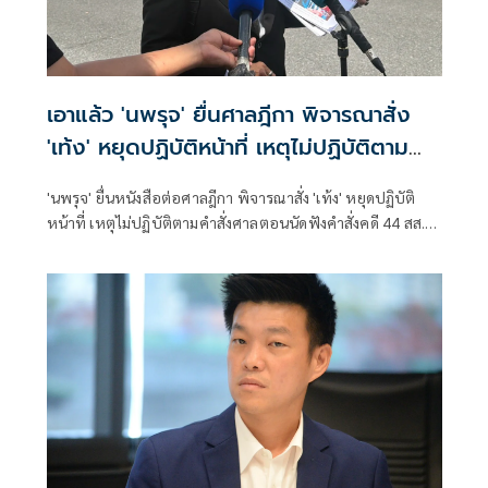
เอาแล้ว 'นพรุจ' ยื่นศาลฎีกา พิจารณาสั่ง
'เท้ง' หยุดปฏิบัติหน้าที่ เหตุไม่ปฏิบัติตามคำ
สั่งศาล
'นพรุจ' ยื่นหนังสือต่อศาลฎีกา พิจารณาสั่ง 'เท้ง' หยุดปฏิบัติ
หน้าที่ เหตุไม่ปฏิบัติตามคำสั่งศาลตอนนัดฟังคำสั่งคดี 44 สส.
หล่าวหา 'ระบอบสีน้ำเงิน' ใหญ่กว่าพรรคภูใจไทย เข้ามาเป็น
เจ้าของประเทศ