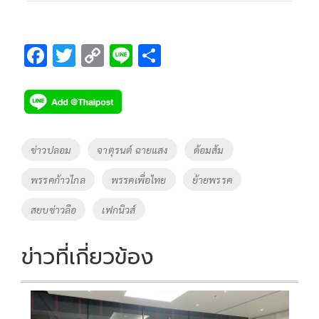
F
T
C
Li
S
ac
wi
o
n
h
e
tt
p
e
ar
b
er
y
e
o
Li
Tags
ข่าวปลอม
จาตุรนต์ ฉายแสง
ด้อมส้ม
o
n
พรรคก้าวไกล
พรรคเพื่อไทย
ย้ายพรรค
k
k
สยบข่าวลือ
เฟกนิวส์
ข่าวที่เกี่ยวข้อง