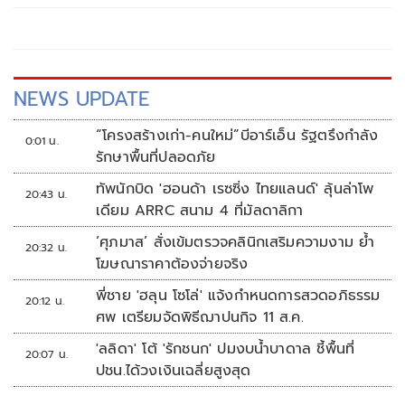
NEWS UPDATE
“โครงสร้างเก่า-คนใหม่”บีอาร์เอ็น รัฐตรึงกำลัง
0:01 น.
รักษาพื้นที่ปลอดภัย
ทัพนักบิด 'ฮอนด้า เรซซิ่ง ไทยแลนด์' ลุ้นล่าโพ
20:43 น.
เดียม ARRC สนาม 4 ที่มัลดาลิกา
‘ศุภมาส’ สั่งเข้มตรวจคลินิกเสริมความงาม ย้ำ
20:32 น.
โฆษณาราคาต้องจ่ายจริง
พี่ชาย 'ฮลุน โซโล่' แจ้งกำหนดการสวดอภิธรรม
20:12 น.
ศพ เตรียมจัดพิธีฌาปนกิจ 11 ส.ค.
'ลลิดา' โต้ 'รักชนก' ปมงบน้ำบาดาล ชี้พื้นที่
20:07 น.
ปชน.ได้วงเงินเฉลี่ยสูงสุด