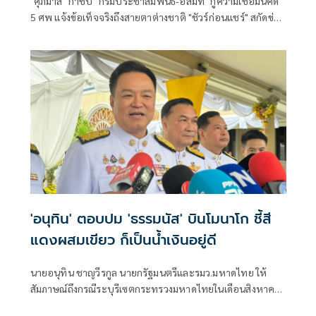
"ศุภมาส" กำชับ "กรมประชาสัมพันธ์-อสมท" กู้ความเชื่อมั่นคดี
5 ศพ แจ้งข้อเท็จจริงถึงสายตาต่างชาติ "ชัวร์ก่อนแชร์" สกัดข่าว
ปลอมซ้ำเติมครอบครัวเหยื่อ
'อนุทิน' ตอบปม 'ธรรมนัส' บินโมนาโก ชี้สี
แดงผสมเขียว ก็เป็นน้ำเงินอยู่ดี
นายอนุทิน ชาญวีรกูล นายกรัฐมนตรีและรมว.มหาดไทย ให้
สัมภาษณ์ถึงกรณีระบุรีเซตกระทรวงมหาดไทยในเดือนสิงหาคม
จะเริ่มต้น ด้วยการโยกย้ายใช่หรือไม่ ว่า