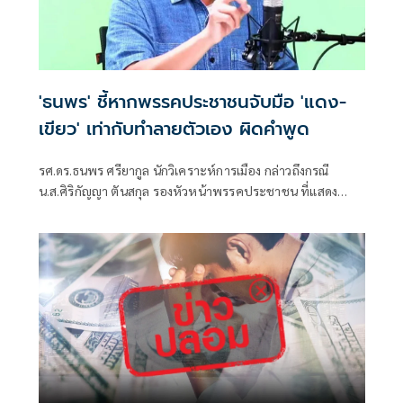
'ธนพร' ชี้หากพรรคประชาชนจับมือ 'แดง-
เขียว' เท่ากับทำลายตัวเอง ผิดคำพูด
รศ.ดร.ธนพร ศรียากูล นักวิเคราะห์การเมือง กล่าวถึงกรณี
น.ส.ศิริกัญญา ตันสกุล รองหัวหน้าพรรคประชาชน ที่แสดง
ความเห็นว่าหากเกิดการจัดตั้งรัฐบาลระหว่างพรรคเพื่อไทยกับ
พรรคภูมิใจไทย ก็จำเป็นต้องพูดคุยกับพรรคประชาชนด้วยว่า