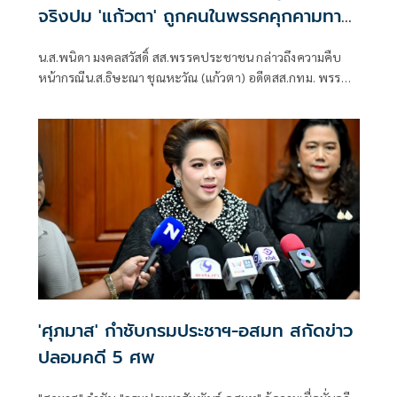
จริงปม 'แก้วตา' ถูกคนในพรรคคุกคามทาง
เพศ
น.ส.พนิดา มงคลสวัสดิ์ สส.พรรคประชาชน กล่าวถึงความคืบ
หน้ากรณีน.ส.ธิษะณา ชุณหะวัณ (แก้วตา) อดีตสส.กทม. พรรค
ประชาชน ถูกคุกคามทางเพศ ว่า ได้มีการตั้งคณะกรรมการโดย
ไม่มีผู้ที่มีส่วนเกี่ยวข้องกับสภาชุดที่ผ่านมาขึ้นมา เพื่อเปิดพื้นที่
ให้ผู้เสียหายรู้สึกสบายใจที่สุด วางใจที่สุด และปลอดภัยที่สุด
'ศุภมาส' กำชับกรมประชาฯ-อสมท สกัดข่าว
ปลอมคดี 5 ศพ