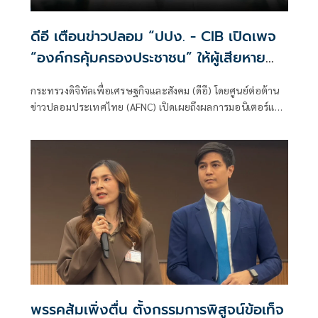
ดีอี เตือนข่าวปลอม “ปปง. - CIB เปิดเพจ
“องค์กรคุ้มครองประชาชน” ให้ผู้เสียหาย
จากสแกมเมอร์ ส่งหลักฐาน” ระวังสูญเงิน
กระทรวงดิจิทัลเพื่อเศรษฐกิจและสังคม (ดีอี) โดยศูนย์ต่อต้าน
- ข้อมูลส่วนบุคคล
ข่าวปลอมประเทศไทย (AFNC) เปิดเผยถึงผลการมอนิเตอร์และ
รับแจ้งข่าวปลอม ซึ่งเป็นไปตามนโยบายการป้องกันและแก้ไข
ปัญหาภัยความมั่นคงและภัยทางสังคมของนายไชยชนก ชิดชอบ
รัฐมนตรีว่าการกระทรวงดิจิทัลเพื่อเศรษฐกิจและสังคม (ดีอี)
พรรคส้มเพิ่งตื่น ตั้งกรรมการพิสูจน์ข้อเท็จ