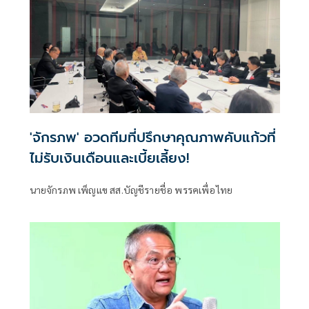
'จักรภพ' อวดทีมที่ปรึกษาคุณภาพคับแก้วที่
ไม่รับเงินเดือนและเบี้ยเลี้ยง!
นายจักรภพ เพ็ญแข สส.บัญชีรายชื่อ พรรคเพื่อไทย