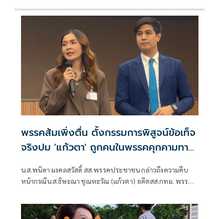
พรรคส้มเพิ่งตื่น ตั้งกรรมการพิสูจน์ข้อเท็จ
จริงปม 'แก้วตา' ถูกคนในพรรคคุกคามทาง
เพศ
น.ส.พนิดา มงคลสวัสดิ์ สส.พรรคประชาชน กล่าวถึงความคืบ
หน้ากรณีน.ส.ธิษะณา ชุณหะวัณ (แก้วตา) อดีตสส.กทม. พรรค
ประชาชน ถูกคุกคามทางเพศ ว่า ได้มีการตั้งคณะกรรมการโดย
ไม่มีผู้ที่มีส่วนเกี่ยวข้องกับสภาชุดที่ผ่านมาขึ้นมา เพื่อเปิดพื้นที่
ให้ผู้เสียหายรู้สึกสบายใจที่สุด วางใจที่สุด และปลอดภัยที่สุด