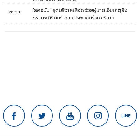
'ยศชนัน' รุดบริจาคเลือดช่วยผู้บาดเจ็บเหตุยิง
20:31 น.
รร.เทพศิรินทร์ ชวนประชาชนร่วมบริจาค