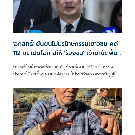
'อภิสิทธิ์' ยืนยันไม่นิรโทษกรรมเยาวชน คดี
112 แต่เปิดโอกาสให้ 'ร้องขอ' เข้าบำบัดฟื้นฟู
สร้างสัมพันธ์อันดีกับสถาบัน
นายอภิสิทธิ์ เวชชาชีวะ สส.บัญชีรายชื่อ และหัวหน้าพรรค
ประชาธิปัตย์ ชี้แจงภายหลังการอภิปรายร่างพระราชบัญญัติ
เสริมสร้างสังคมสันติสุข หรือ ร่างกฎหมายนิรโทษกรรม จนโซเชีย
ลแห่ทัวร์ลงบนโลกออนไลน์ ว่า ตนเองสนับสนุนการนิรโทษ
กรรมเยาวชน ในคดีอาญามาตรา 112 ว่า จริงๆ หากใครยังมีข้อ
สงสัย ตนเองก็อยากให้ไปฟังคำอภิปราย เพราะมีปัญหา 2 ส่วน