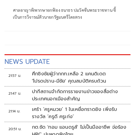
ศาลอาญาพิพากษายกฟ้อง ธนาธร ปมวัคซีนพระราชทาน ชี้
เป็นการวิจารณ์ตัวนายกรัฐมนตรีโดยตรง
NEWS UPDATE
ศึกชิงชัยผู้ว่ากกท.เหลือ 2 แคนดิเดต
21:57 น.
'โปรดปราน-มีชัย' คุณสมบัติครบถ้วน
ปากีสถานจำกัดการรายงานข่าวของสื่อต่าง
21:47 น.
ประเทศนอกเมืองสำคัญ
เศร้า ‘ครูหมวย’ 1 ในเหยื่อกราดยิง เพิ่งรับ
21:14 น.
รางวัล ‘ครูดี ครูเก่ง’
กต.ซัด 'ทอม แอนดรูส์' ไม่เป็นมืออาชีพ จ่อร้อง
20:51 น.
HRC ปมพาดพิงไทย