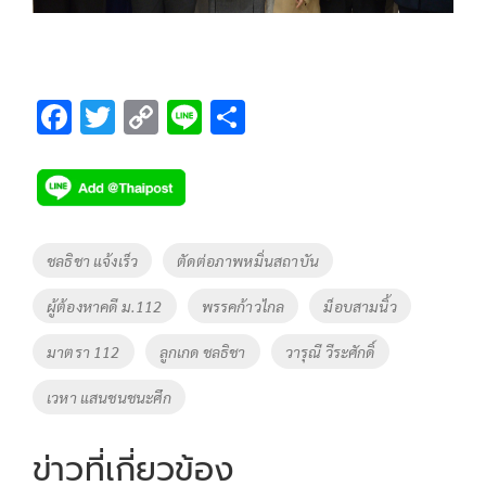
F
T
C
Li
S
ac
wi
o
n
h
e
tt
p
e
ar
b
er
y
e
o
Li
Tags
ชลธิชา แจ้งเร็ว
ตัดต่อภาพหมิ่นสถาบัน
o
n
ผู้ต้องหาคดี ม.112
พรรคก้าวไกล
ม็อบสามนิ้ว
k
k
มาตรา 112
ลูกเกด ชลธิชา
วารุณี วีระศักดิ์
เวหา แสนชนชนะศึก
ข่าวที่เกี่ยวข้อง