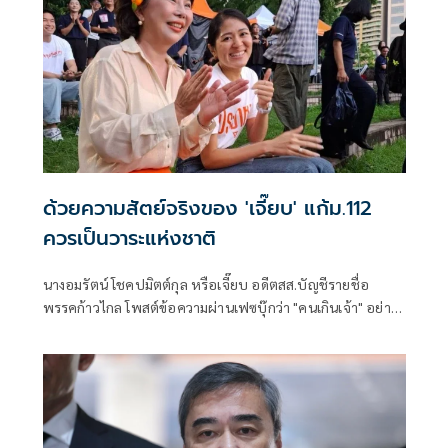
ด้วยความสัตย์จริงของ 'เจี๊ยบ' แก้ม.112
ควรเป็นวาระแห่งชาติ
นางอมรัตน์ โชคปมิตต์กุล หรือเจี๊ยบ อดีตสส.บัญชีรายชื่อ
พรรคก้าวไกล โพสต์ข้อความผ่านเฟซบุ๊กว่า "คนเกินเจ้า" อย่าง
น้อย 2 กลุ่ม