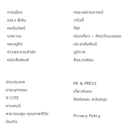
การเมือง
กรองสถานการณ์
เปลว สีเงิน
วาไรตี้
คอลัมนิสต์
กีฬา
บทความ
ท่องเที่ยว – ศิลปวัฒนธรรม
เศรษฐกิจ
ประชาสัมพันธ์
ข่าวพระราชสำนัก
ภูมิภาค
หนังสือพิมพ์
สิ่งแวดล้อม
ต่างประเทศ
PR & PRESS
อาชญากรรม
เกี่ยวกับเรา
X-CITE
ติดต่อและ สนับสนุน
ยานยนต์
สาธารณสุข-คุณภาพชีวิต
Privacy Policy
บันเทิง