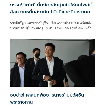
กรรม! 'โตโต้' ดิ้นงัดหลักฐานไม่ใช่คนโพสต์
ข้อความหมิ่นสถาบัน โบ้ยมีแอดมินหลายคน
ไปสืบหาเอาเอง
นายปิยรัฐ จงเทพ สส.บัญชีรายชื่อ พรรคประชาชน พร้อมด้วย
นายนรเศรษฐ์ นาหนองตูม ทนายความ แถลงข่าวเปิดเผยหลัก
ฐานกรณีถูกศาลอุทธรณ์ภาค 4 พิพากษาจำคุก คดี มาตรา 112
ว่า คดีนี้น่าจะจบไปด้วยดีที่ศาลชั้นต้น หลังจากมีการยกฟ้อง
จบข่าว! ศาลยกฟ้อง 'ธนาธร' ปมวัคซีน
พระราชทาน