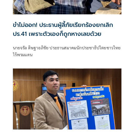
ขำไม่ออก! ประธานผู้ลี้ภัยเรียกร้องยกเลิก
ปร.41 เพราะตัวเองก็ถูกหางเลขด้วย
นายจรัล ดิษฐาอภิชัย ประธานสมาคมนักประชาธิปไตยชาวไทย
ไร้พรมแดน