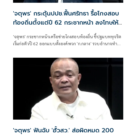
'จตุพร' กระตุ้นปปช.ฟื้นศรัทธา รื้อโกงสอบ
ท้องถิ่นตั้งแต่ปี 62 กระชากหน้า ลงโทษให้
เข็ดหลาบ
'จตุพร' กระชากหน้าเครือข่ายโกงสอบท้องถิ่น ชี้ปฐมบททุจริต
เริ่มก่อตัวปี 62 ออกแบบตั้งองค์พวก 'ก.กลาง' รวบอำนาจทำ
รมต.เป็นฝ่ายเสียงข้างน้อย กระตุ้น ปปช.รื้อตรวจสอบตั้งแต่ปี
62 จับกุมลงโทษให้เข็ดหลาบ
'จตุพร' ฟันฉับ 'ฮั้วสว.' ส่อผิดหมด 200