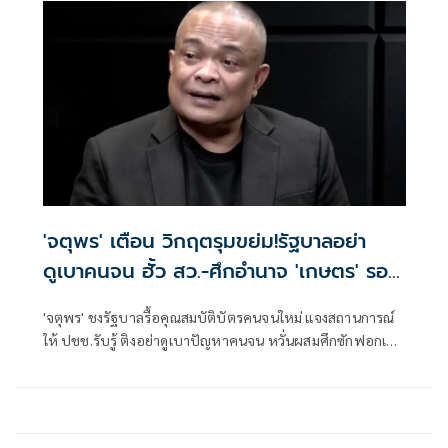
'จตุพร' เตือน วิกฤตรุมขย่ม!รัฐบาลอย่า
ดูเบาคนจน ฮั้ว สว.-ศึกอำนาจ 'เกษตร' รอ
ระเบิด
'จตุพร' ชงรัฐบาลรื้อคุณสมบัติบัตรคนจนใหม่ แจงสถานการณ์
ให้ ปชช.รับรู้ ติงอย่าดูเบาปัญหาคนจน หวั่นผสมศึกซักฟอกเปิด
ประชุมสภาหน้า พร้อมกับดักขั้วอำนาจเก่า-ใหม่ใน ก.เกษตร
จ้องล้างบางกัน ชี้ล้วนวิกฤตใหญ่จ่อรุมขย่ม'อนุทิน'