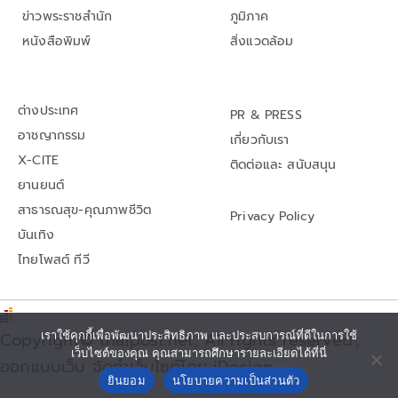
ข่าวพระราชสำนัก
ภูมิภาค
หนังสือพิมพ์
สิ่งแวดล้อม
ต่างประเทศ
PR & PRESS
อาชญากรรม
เกี่ยวกับเรา
X-CITE
ติดต่อและ สนับสนุน
ยานยนต์
สาธารณสุข-คุณภาพชีวิต
Privacy Policy
บันเทิง
ไทยโพสต์ ทีวี
เราใช้คุกกี้เพื่อพัฒนาประสิทธิภาพ และประสบการณ์ที่ดีในการใช้
Copyright© thaipost.net, All rights reserved.,
เว็บไซต์ของคุณ คุณสามารถศึกษารายละเอียดได้ที่นี่
ออกแบบเว็บ จัดทำเว็บไซต์โดย iDesign
ยินยอม
นโยบายความเป็นส่วนตัว