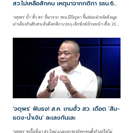
สว.ไม่เหลือสักคน เหตุมาจากกติกา รธน.60
เป็นปัญหา
'จตุพร' ย้ำ 'ฮั้ว สว' ที่มาจาก รธน.มีปัญหา ชี้แต่ละฝ่ายงัดข้อมูล
เก่าเถียงกันสับสน ลั่นยึดกติกาเปะๆ เอ็กซ์เรย์ถ้วนหน้า เชื่อ 200
สว.ไม่เหลือสักคน
'จตุพร' ฟันธง! ส.ค. เกมฮั้ว สว. เดือด 'ส้ม-
แดง-น้ำเงิน' ละเลงกันเละ
'จตุพร' ชงรื้อที่มา สว.ใหม่ แนะเอกซเรย์ทุกคนฮั้วกันหรือไม่