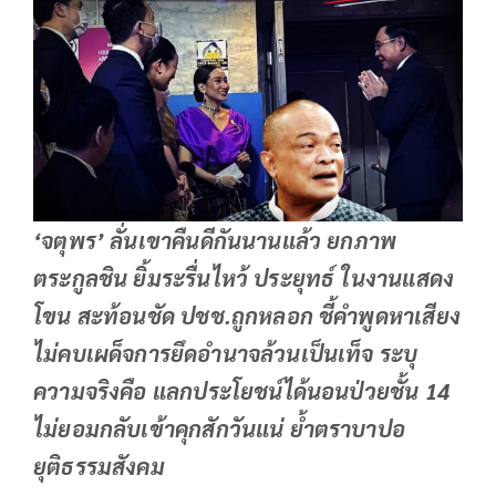
‘จตุพร’ ลั่นเขาคืนดีกันนานแล้ว ยกภาพ
ตระกูลชิน ยิ้มระรื่นไหว้ ประยุทธ์ ในงานแสดง
โขน สะท้อนชัด ปชช.ถูกหลอก ชี้คำพูดหาเสียง
ไม่คบเผด็จการยึดอำนาจล้วนเป็นเท็จ ระบุ
ความจริงคือ แลกประโยชน์ได้นอนป่วยชั้น 14
ไม่ยอมกลับเข้าคุกสักวันแน่ ย้ำตราบาปอ
ยุติธรรมสังคม