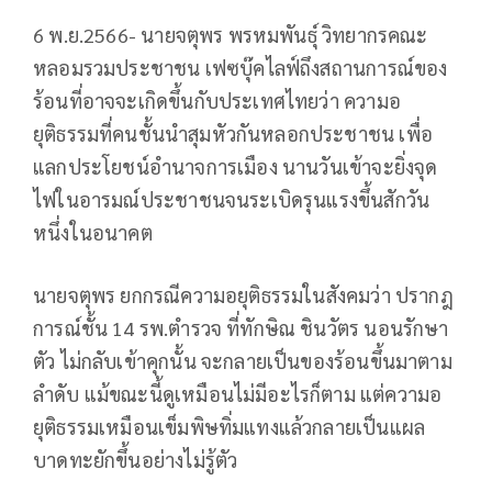
6 พ.ย.2566- นายจตุพร พรหมพันธุ์ วิทยากรคณะ
หลอมรวมประชาชน เฟซบุ๊คไลฟ์ถึงสถานการณ์ของ
ร้อนที่อาจจะเกิดขึ้นกับประเทศไทยว่า ความอ
ยุติธรรมที่คนชั้นนำสุมหัวกันหลอกประชาชน เพื่อ
แลกประโยชน์อำนาจการเมือง นานวันเข้าจะยิ่งจุด
ไฟในอารมณ์ประชาชนจนระเบิดรุนแรงขึ้นสักวัน
หนึ่งในอนาคต
นายจตุพร ยกกรณีความอยุติธรรมในสังคมว่า ปรากฎ
การณ์ชั้น 14 รพ.ตำรวจ ที่ทักษิณ ชินวัตร นอนรักษา
ตัว ไม่กลับเข้าคุกนั้น จะกลายเป็นของร้อนขึ้นมาตาม
ลำดับ แม้ขณะนี้ดูเหมือนไม่มีอะไรก็ตาม แต่ความอ
ยุติธรรมเหมือนเข็มพิษทิ่มแทงแล้วกลายเป็นแผล
บาดทะยักขึ้นอย่างไม่รู้ตัว