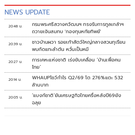
NEWS UPDATE
กรมพระศรีสวางควัฒนฯ ทรงรับการทูลเกล้าฯ
20:48 น.
ถวายเงินสมทบ 'กองทุนหทัยทิพย์'
ชาวบ้านผวา รอยเท้าสัตว์ใหญ่กลางสวนทุเรียน
20:39 น.
พบกัดแทะลำต้น หวั่นเป็นหมี
การเคหะแห่งชาติ เร่งขับเคลื่อน ‘บ้านเพื่อคน
20:27 น.
ไทย’
WHAUPโชว์กำไร Q2/69 โต 276%แตะ 532
20:14 น.
ล้านบาท
‘แบงก์ชาติ’ยันเศรษฐกิจไทยครึ่งหลังปี69ยัง
20:05 น.
ฉลุย