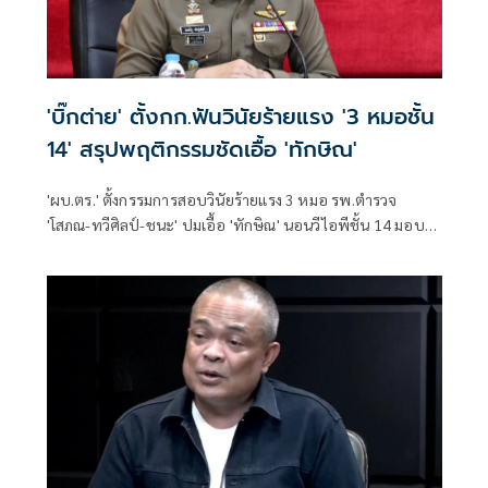
'บิ๊กต่าย' ตั้งกก.ฟันวินัยร้ายแรง '3 หมอชั้น
14' สรุปพฤติกรรมชัดเอื้อ 'ทักษิณ'
'ผบ.ตร.' ตั้งกรรมการสอบวินัยร้ายแรง 3 หมอ รพ.ตำรวจ
'โสภณ-ทวีศิลป์-ชนะ' ปมเอื้อ 'ทักษิณ' นอนวีไอพีชั้น 14 มอบ
หมาย 'พล.ต.อ.อิทธิพล' นั่งประธาน เร่งสรุปโดยเร็ว