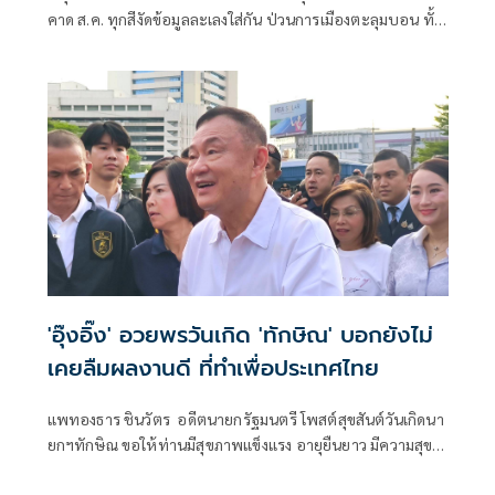
คาด ส.ค. ทุกสีงัดข้อมูลละเลงใส่กัน ป่วนการเมืองตะลุมบอน ทั้ง
ส้ม-แดง-น้ำเงินเละเทะ ไม่เหลือพื้นที่การเมืองดีให้ยืน
'อุ๊งอิ๊ง' อวยพรวันเกิด 'ทักษิณ' บอกยังไม่
เคยลืมผลงานดี ที่ทำเพื่อประเทศไทย
แพทองธาร ชินวัตร อดีตนายกรัฐมนตรี โพสต์สุขสันต์วันเกิดนา
ยกฯทักษิณ ขอให้ท่านมีสุขภาพแข็งแรง อายุยืนยาว มีความสุข
ในทุกๆวัน