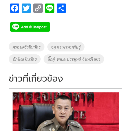
F
T
C
Li
S
ac
wi
o
n
h
e
tt
p
e
ar
b
er
y
e
o
Li
Tags
ครอบครัวชินวัตร
จตุพร พรหมพันธุ์
o
n
ทักษิณ ชินวัตร
บิ๊กตู่-พล.อ.ประยุทธ์ จันทร์โอชา
k
k
ข่าวที่เกี่ยวข้อง