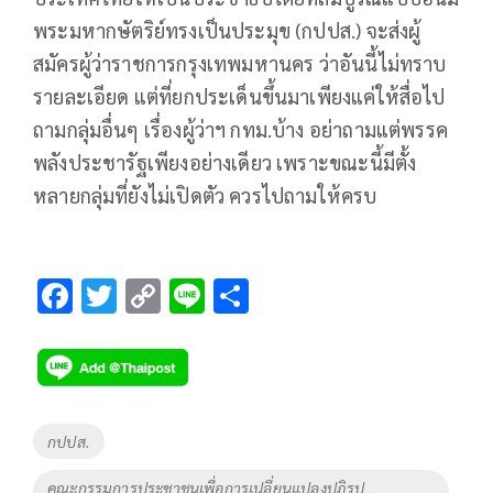
พระมหากษัตริย์ทรงเป็นประมุข (กปปส.) จะส่งผู้
สมัครผู้ว่าราชการกรุงเทพมหานคร ว่าอันนี้ไม่ทราบ
รายละเอียด แต่ที่ยกประเด็นขึ้นมาเพียงแค่ให้สื่อไป
ถามกลุ่มอื่นๆ เรื่องผู้ว่าฯ กทม.บ้าง อย่าถามแต่พรรค
พลังประชารัฐเพียงอย่างเดียว เพราะขณะนี้มีตั้ง
หลายกลุ่มที่ยังไม่เปิดตัว ควรไปถามให้ครบ
F
T
C
Li
S
ac
wi
o
n
h
e
tt
p
e
ar
b
er
y
e
o
Li
Tags
กปปส.
o
n
คณะกรรมการประชาชนเพื่อการเปลี่ยนแปลงปฏิรูป