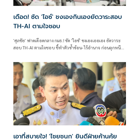
เดือด! ซัด 'ไอซ์' ชงเองกินเองยัดวาระสอบ
TH-AI ตามใจชอบ
'ศุภชัย' ฟาดเดือดกลาง กมธ.! ซัด 'ไอซ์' ชงเองเออเอง ยัดวาระ
สอบ TH-AI ตามใจชอบ ชี้ทำตัวซ้ำซ้อน-ไร้อำนาจ ก่อนลุกหนี
ลั่นขอไม่ร่วมสังฆกรรม
เอาที่สบายใจ! 'ไชยชนก' ยินดีฝ่ายค้านคุ้ย