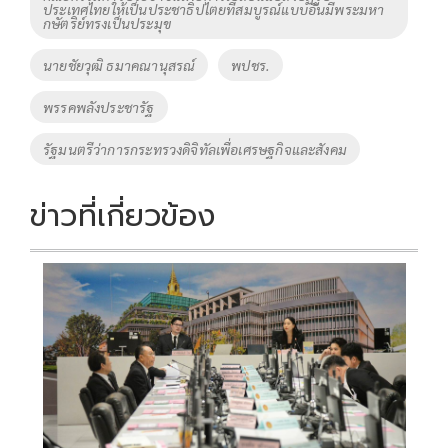
k
k
ประเทศไทยให้เป็นประชาธิปไตยที่สมบูรณ์แบบอันมีพระมหา
กษัตริย์ทรงเป็นประมุข
นายชัยวุฒิ ธมาคณานุสรณ์
พปชร.
พรรคพลังประชารัฐ
รัฐมนตรีว่าการกระทรวงดิจิทัลเพื่อเศรษฐกิจและสังคม
ข่าวที่เกี่ยวข้อง