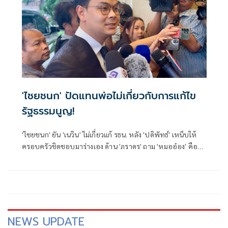
'ไชยชนก' ปัดแทนพ่อไม่เกี่ยวกับการแก้ไข
รัฐธรรมนูญ!
'ไชยชนก' ยัน 'เนวิน' ไม่เกี่ยวแก้ รธน. หลัง 'ปดิพัทธ์' เหน็บให้
ครอบครัวชิดชอบมาร่างเอง ด้าน 'ภราดร' ถาม 'หมออ๋อง' คือ
ใคร
NEWS UPDATE