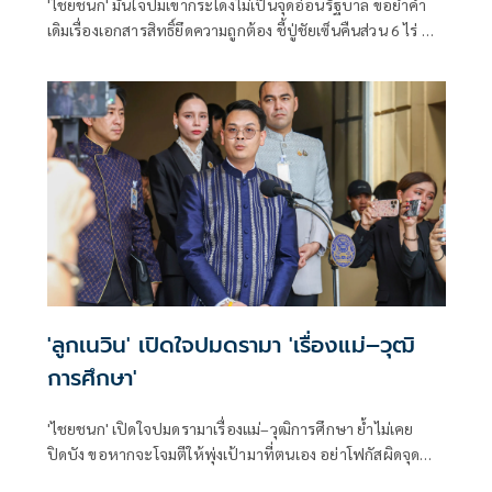
'ไชยชนก' มั่นใจปมเขากระโดงไม่เป็นจุดอ่อนรัฐบาล ขอย้ำคำ
เดิมเรื่องเอกสารสิทธิ์ยึดความถูกต้อง ชี้ปู่ชัยเซ็นคืนส่วน 6 ไร่ ที่
ไม่มีเอกสารสิทธิ์ครอบครอง รายละเอียดขอทีมกฎหมายดำเนิน
การ
'ลูกเนวิน' เปิดใจปมดรามา 'เรื่องแม่–วุฒิ
การศึกษา'
'ไชยชนก' เปิดใจปมดรามาเรื่องแม่–วุฒิการศึกษา ย้ำไม่เคย
ปิดบัง ขอหากจะโจมตีให้พุ่งเป้ามาที่ตนเอง อย่าโฟกัสผิดจุด
เตรียมปรึกษาทนายเอาผิด แม้ไม่อยากก่อกรรมเพิ่ม