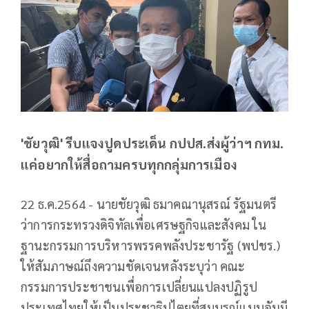
'ชัยวุฒิ' รีบแจงปูดประเด็น กปปส.ส่งผู้ว่าฯ กทม.
แค่อยากให้สื่อถามครบทุกกลุ่มการเมือง
22 ธ.ค.2564 - นายชัยวุฒิ ธมาคณานุสรณ์ รัฐมนตรี
ว่าการกระทรวงดิจิทัลเพื่อเศรษฐกิจและสังคม ใน
ฐานะกรรมการบริหารพรรคพลังประชารัฐ (พปชร.)
ให้สัมภาษณ์ถึงความชัดเจนหลังระบุว่า คณะ
กรรมการประชาชนเพื่อการเปลี่ยนแปลงปฏิรูป
ประเทศไทยให้เป็นประชาธิปไตยที่สมบูรณ์แบบอันมี