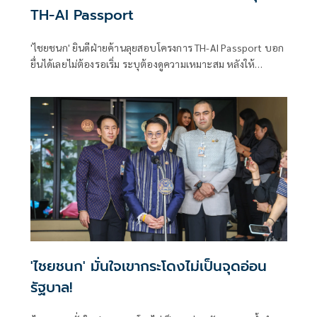
TH-AI Passport
'ไชยชนก' ยินดีฝ่ายค้านลุยสอบโครงการ TH-AI Passport บอก
ยื่นได้เลยไม่ต้องรอเริ่ม ระบุต้องดูความเหมาะสม หลังให้
รมต.ร่วมรับผิดชอบ เหตุอยู่ระดับมอบนโยบายไม่ได้เกี่ยวจัดซื้อ
จัดจ้าง
'ไชยชนก' มั่นใจเขากระโดงไม่เป็นจุดอ่อน
รัฐบาล!