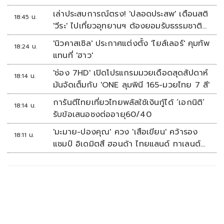
เล่าประสบการณ์ตรง! 'ปลอดประสพ' เตือนสติ
18:45 น.
'วีระ' ไปเที่ยวอุทยานฯ ต้องยอมรับธรรมชาติ
ดิบๆให้ได้
'นิวคาสเซิล' ประกาศแต่งตั้ง 'ไยส์เลอร์' คุมทัพ
18:24 น.
แทนที่ 'ฮาว'
'ช่อง 7HD' เปิดโปรแกรมมวยเดือดสุดสัปดาห์
18:14 น.
มันจัดเต็มกับ 'ONE ลุมพินี 165-มวยไทย 7 สี'
การันตีไทยเที่ยวไทยพลัสใช้เงินกู้ได้ ‘เอกนิติ’
18:14 น.
รับข้อเสนอชงต่ออายุ60/40
'มะมาย-ปองคุณ' ควง 'เสือเขียน' คว้ารอง
18:11 น.
แชมป์ อิเดมิตสึ ฮอนด้า ไทยแลนด์ ทาเลนต์
คัพ สนาม 3