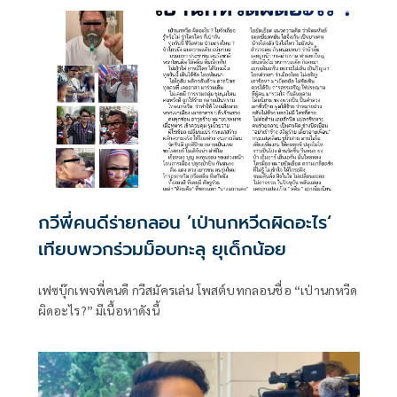
กวีพี่คนดีร่ายกลอน ’เป่านกหวีดผิดอะไร‘
เทียบพวกร่วมม็อบทะลุ ยุเด็กน้อย
เฟซบุ๊กเพจพี่คนดี กวีสมัครเล่น โพสต์บทกลอนชื่อ “เป่านกหวีด
ผิดอะไร?” มีเนื้อหาดังนี้