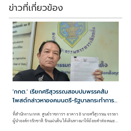
ข่าวที่เกี่ยวข้อง
'กกต.' เรียกศรีสุวรรณสอบปมพรรคส้ม
โพสต์กล่าวหาองคมนตรี-รัฐบาลกระทำการมิ
บังควร
ที่สำนักงาน กกต. ศูนย์ราชการฯ อาคาร B นายศรีสุวรรณ จรรยา
ผู้นำองค์กรรักชาติ รักแผ่นดิน ได้เดินทางมาให้ถ้อยคำต่อคณะ
กรรมการการเลือกตั้ง (กกต.)