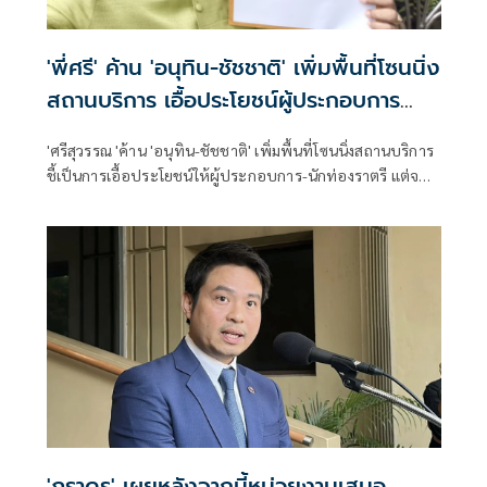
'พี่ศรี' ค้าน 'อนุทิน-ชัชชาติ' เพิ่มพื้นที่โซนนิ่ง
สถานบริการ เอื้อประโยชน์ผู้ประกอบการ
พร้อมสู้ถึงศาล
'ศรีสุวรรณ 'ค้าน 'อนุทิน-ชัชชาติ' เพิ่มพื้นที่โซนนิ่งสถานบริการ
ชี้เป็นการเอื้อประโยชน์ให้ผู้ประกอบการ-นักท่องราตรี แต่จะ
ไปก่อปัญหาใหม่สร้างความเดือดร้อนรำคาญและอาชญากรรม
มากขึ้น แนะต้องเน้นเรื่องความปลอดภัยทุกสถานประกอบการ
เป็นหลัก รวมทั้งเพิ่มโทษเอาผิดเจ้าหน้าที่ที่หลับตาข้างเดียว ชี้
เป็นการใช้อำนาจโดยมิชอบขัดรธน. ลั่นหากฝืนพร้อมสู้ถึงศาล
'ภราดร' เผยหลังจากนี้หน่วยงานเสนอ