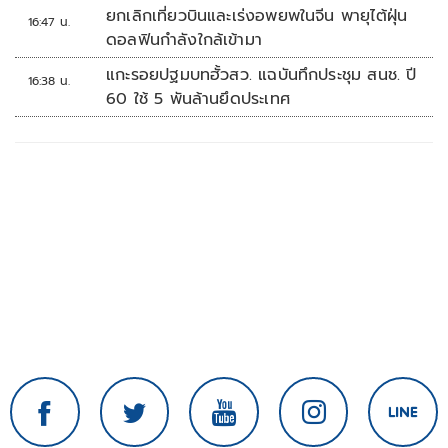
ยกเลิกเที่ยวบินและเร่งอพยพในจีน พายุไต้ฝุ่น
16:47 น.
ดอลฟินกำลังใกล้เข้ามา
แกะรอยปฐมบทฮั้วสว. แฉบันทึกประชุม สนช. ปี
16:38 น.
60 ใช้ 5 พันล้านยึดประเทศ