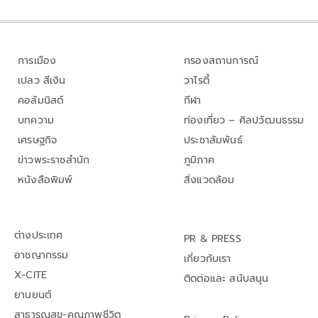
การเมือง
กรองสถานการณ์
เปลว สีเงิน
วาไรตี้
คอลัมนิสต์
กีฬา
บทความ
ท่องเที่ยว – ศิลปวัฒนธรรม
เศรษฐกิจ
ประชาสัมพันธ์
ข่าวพระราชสำนัก
ภูมิภาค
หนังสือพิมพ์
สิ่งแวดล้อม
ต่างประเทศ
PR & PRESS
อาชญากรรม
เกี่ยวกับเรา
X-CITE
ติดต่อและ สนับสนุน
ยานยนต์
สาธารณสุข-คุณภาพชีวิต