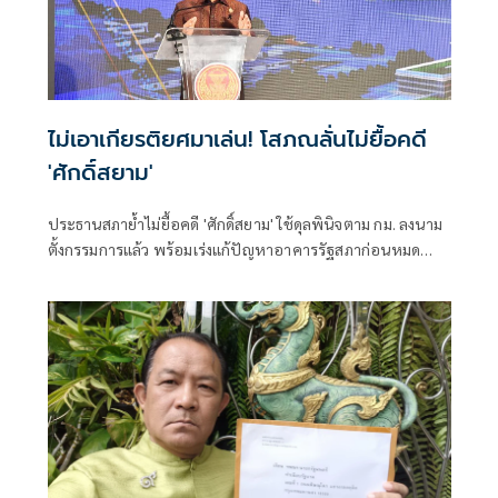
ไม่เอาเกียรติยศมาเล่น! โสภณลั่นไม่ยื้อคดี
'ศักดิ์สยาม'
ประธานสภาย้ำไม่ยื้อคดี 'ศักดิ์สยาม' ใช้ดุลพินิจตาม กม. ลงนาม
ตั้งกรรมการแล้ว พร้อมเร่งแก้ปัญหาอาคารรัฐสภาก่อนหมด
ประกัน ย้อนถามทำหนังสือจี้ตอบกระทู้ แล้วยุคนั้นนายกฯ มา
ตอบไหม