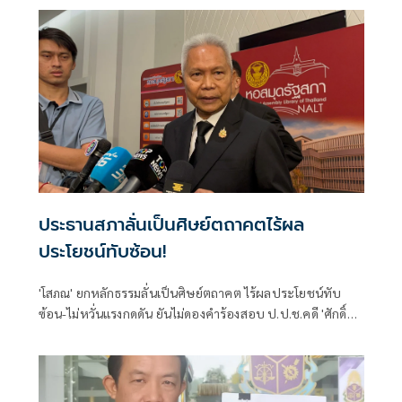
ประธานสภาลั่นเป็นศิษย์ตถาคตไร้ผล
ประโยชน์ทับซ้อน!
'โสภณ' ยกหลักธรรมลั่นเป็นศิษย์ตถาคต ไร้ผลประโยชน์ทับ
ซ้อน-ไม่หวั่นแรงกดดัน ยันไม่ดองคำร้องสอบ ป.ป.ช.คดี 'ศักดิ์
สยาม' ชี้ต้องรอคณะผู้ทรงคุณวุฒิชงความเห็น ย้ำยึดหลัก
กฎหมายไม่ใช่อารมณ์