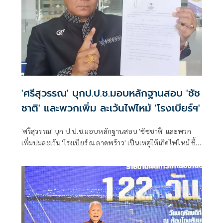
'ศรีสุวรรณ' บุกป.ป.ช.มอบหลักฐานสอบ 'ชัช
ชาติ' และพวกเพิ่ม ละเว้นไฟไหม้ 'โรงเบียร์ฯ'
'ศรีสุวรรณ' บุก ป.ป.ช.มอบหลักฐานสอบ 'ชัชชาติ' และพวก
เพิ่มปมละเว้น 'โรงเบียร์ ณ ลาดพร้าว' เป็นเหตุให้เกิดไฟไหม้ ชี้
คำสั่ง หน.คสช.ที่22/58 และคำสั่ง คสช.ที่ 69/57 กำหนดไว้ชัด
การปล่อยปละละเลย จนท.รัฐที่เกี่ยวข้องทั้งหมดมีความผิดทั้ง
ทางแพ่ง อาญา และปกครอง