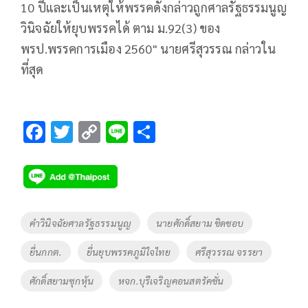
10 ปีและเป็นเหตุให้พรรคดังกล่าวถูกศาลรัฐธรรมนูญ
วินิจฉัยให้ยุบพรรคได้ ตาม ม.92(3) ของ
พรป.พรรคการเมือง 2560" นายศรีสุวรรณ กล่าวใน
ที่สุด
F
T
C
Li
S
ac
wi
o
n
h
e
tt
p
e
ar
b
er
y
e
o
Li
Tags
คำวินิจฉัยศาลรัฐธรรมนูญ
นายศักดิ์สยาม ชิดชอบ
o
n
ยื่นกกต.
ยื่นยุบพรรคภูมิใจไทย
ศรีสุวรรณ จรรยา
k
k
ศักดิ์สยามซุกหุ้น
หจก.บุรีเจริญคอนสตรัคชั่น