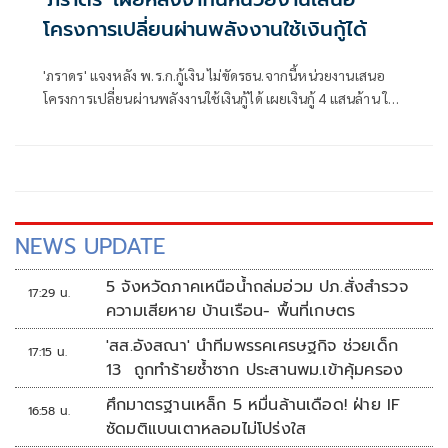
โครงการเปลี่ยนผ่านพลังงานใช้เงินกู้ได้
'ภราดร' แจงหลัง พ.ร.ก.กู้เงิน ไม่ขัดรธน.จากนี้หน่วยงานเสนอ
โครงการเปลี่ยนผ่านพลังงานใช้เงินกู้ได้ เผยเงินกู้ 4 แสนล้าน ใช้
แล้ว 1.7 แสนล้าน รอ ก.คลังประเมินสถานการณ์คลอดมาตรการ
กระตุ้นเศรษฐกิจ
NEWS UPDATE
5 จังหวัดภาคเหนือน้ำถล่มอ่วม ปภ.สั่งสำรวจ
17:29 น.
ความเสียหาย บ้านเรือน- พื้นที่เกษตร
'สส.อังสณา' นำทีมพรรคเศรษฐกิจ ช่วยเด็ก
17:15 น.
13 ถูกทำร้ายซ้ำซาก ประสานพม.เข้าคุ้มครอง
ศึกมาตรฐานเหล็ก 5 หมื่นล้านเดือด! ฝ่าย IF
16:58 น.
ซัดมติแบนเตาหลอมไม่โปร่งใส