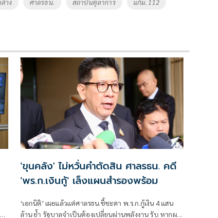
มล้าง
ศาลรธน.
สถาบันตุลาการ
แก้ม.112
'ขุนคลัง' ไม่หวั่นคำตัดสิน ศาลรธน. คดี
'พร.ก.เงินกู้' เล็งแผนสำรองพร้อม
ง
‘เอกนิติ’ เผยแล้วแต่ศาลรธน.ชี้ชะตา พ.ร.ก.กู้เงิน 4 แสน
 49
ล้าน ย้ำ รัฐบาลจำเป็นต้องเปลี่ยนผ่านพลังงาน รับ หากผล