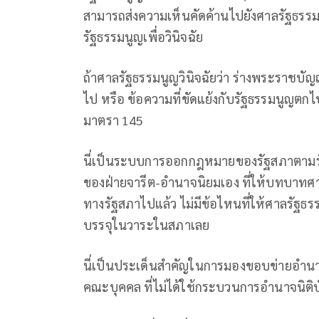
สามารถส่งความเห็นคัดค้านไปยังศาลรัฐธรรมน
รัฐธรรมนูญเพื่อวินิจฉัย
ถ้าศาลรัฐธรรมนูญวินิจฉัยว่า ร่างพระราชบัญ
ไป หรือ ข้อความที่ขัดแย้งกับรัฐธรรมนูญต
มาตรา 145
นี่เป็นระบบการออกกฎหมายของรัฐสภาตามร
ของฝ่ายจารีต-อำนาจนิยมเอง ที่ให้บทบาทศา
ทางรัฐสภาไปแล้ว ไม่มีข้อไหนที่ให้ศาลรัฐธรร
บรรจุในวาระในสภาเลย
นี่เป็นประเด็นสำคัญในการมองขอบข่ายอำนาจศ
คณะบุคคล ที่ไม่ได้ใช้กระบวนการอำนาจนิต