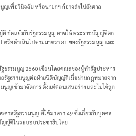
ูญเพื่อวินิจฉัย หรือนายกฯ ก็อาจส่งไปยังศาล
ญัติ ขัดแย้งกับรัฐธรรมนูญ อาจให้พระราชบัญญัติตก
กไป หรือดำเนินไปตามมาตรา 81 ของรัฐธรรมนูญ และ
ัฐธรรมนูญ 2560 เขียนโดยคณะของผู้ทำรัฐประหาร
ลรัฐธรรมนูญต่อฝ่ายนิติบัญญัติเมื่อผ่านกฎหมายจาก
มนูญเข้ามาจัดการ ตั้งแต่ตอนเสนอร่าง และไม่ได้ถูก
าลรัฐธรรมนูญ ที่ใช้มาตรา 49 ซึ่งเกี่ยวกับบุคคล
ิบัญญัติในระบอบประชาธิปไตย