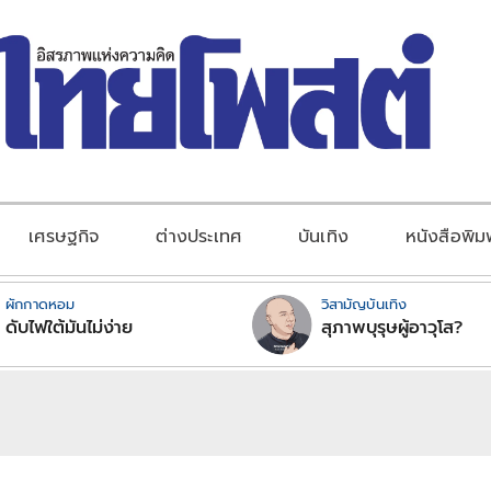
เศรษฐกิจ
ต่างประเทศ
บันเทิง
หนังสือพิม
ผักกาดหอม
วิสามัญบันเทิง
ดับไฟใต้มันไม่ง่าย
สุภาพบุรุษผู้อาวุโส?