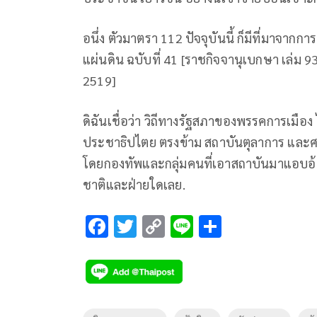
อนึ่ง ตัวมาตรา 112 ปัจจุบันนี้ ก็มีที่มาจา
แผ่นดิน ฉบับที่ 41 [ราชกิจจานุเบกษา เล่ม 93
2519]
ดิฉันเชื่อว่า วิถีทางรัฐสภาของพรรคการเมือ
ประชาธิปไตย ตรงข้าม สถาบันตุลาการ และ
โดยกองทัพและกลุ่มคนที่เอาสถาบันมาแอบอ้าง
ชาติและฝ่ายใดเลย.
F
T
C
Li
S
ac
wi
o
n
h
e
tt
p
e
ar
b
er
y
e
o
Li