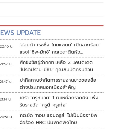
EWS UPDATE
'ฮอนด้า เรซซิ่ง ไทยแลนด์' เปิดฉากร้อน
22:46 น.
แรง! 'ชิพ-มิกซ์' กดเวลาติดหัว
แถว ARRC สนาม 4 ที่มัลดาลิกา
ศึกชิงชัยผู้ว่ากกท.เหลือ 2 แคนดิเดต
21:57 น.
'โปรดปราน-มีชัย' คุณสมบัติครบถ้วน
ปากีสถานจำกัดการรายงานข่าวของสื่อ
21:47 น.
ต่างประเทศนอกเมืองสำคัญ
เศร้า ‘ครูหมวย’ 1 ในเหยื่อกราดยิง เพิ่ง
21:14 น.
รับรางวัล ‘ครูดี ครูเก่ง’
กต.ซัด 'ทอม แอนดรูส์' ไม่เป็นมืออาชีพ
20:51 น.
จ่อร้อง HRC ปมพาดพิงไทย