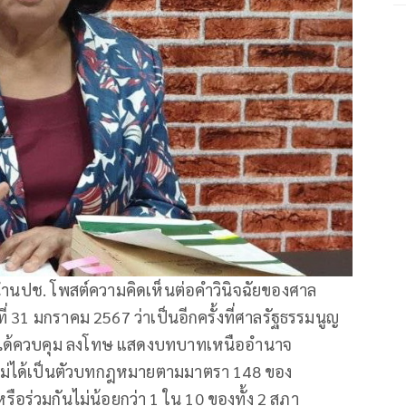
ำนปช. โพสต์ความคิดเห็นต่อคำวินิจฉัยของศาล
่ 31 มกราคม 2567 ว่าเป็นอีกครั้งที่ศาลรัฐธรรมนูญ
น ได้ควบคุม ลงโทษ แสดงบทบาทเหนืออำนาจ
ยังไม่ได้เป็นตัวบทกฎหมายตามมาตรา 148 ของ
 หรือร่วมกันไม่น้อยกว่า 1 ใน 10 ของทั้ง 2 สภา