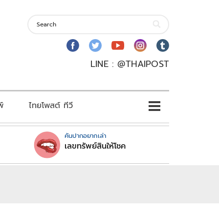
LINE : @THAIPOST
พ์
ไทยโพสต์ ทีวี
คันปากอยากเล่า
เลขทรัพย์สินให้โชค