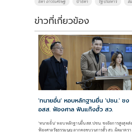
Tags
ธิดา ถาวรเศรษฐ
ป้าธิดา
รัฐประหาร
ล้
o
n
k
k
ข่าวที่เกี่ยวข้อง
'ทนายอั๋น' หอบหลักฐานยื่น 'ปชน.' ชง
อสส. ฟ้องศาล ฟันแก๊งฮั้ว สว.
'ทนายอั๋น' หอบหลักฐานยื่น สส.ปชน. ชงอัยการสูงสุดส่
ฟ้องศาลรัฐธรรมนูญ ลากคอขบวนการฮั้ว สว. ผิดมาตรา