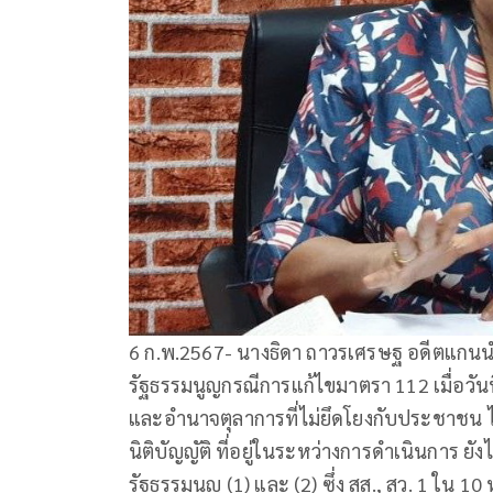
6 ก.พ.2567- นางธิดา ถาวรเศรษฐ อดีตแกนน
รัฐธรรมนูญกรณีการแก้ไขมาตรา 112 เมื่อวันที
และอำนาจตุลาการที่ไม่ยึดโยงกับประชาช
นิติบัญญัติ ที่อยู่ในระหว่างการดำเนินการ 
รัฐธรรมนูญ (1) และ (2) ซึ่ง สส., สว. 1 ใน 10