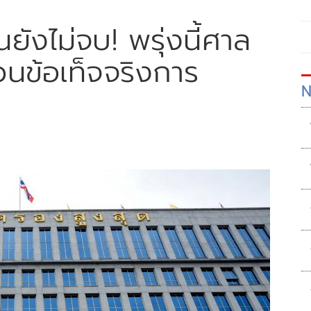
ังไม่จบ! พรุ่งนี้ศาล
ข้อเท็จจริงการ
N