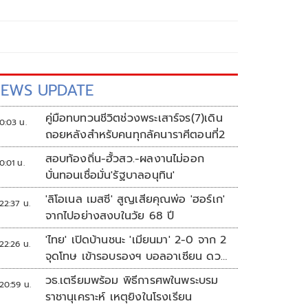
EWS UPDATE
คู่มือทบทวนชีวิตช่วงพระเสาร์จร(7)เดิน
0:03 น.
ถอยหลังสำหรับคนทุกลัคนาราศีตอนที่2
สอบท้องถิ่น-ฮั้วสว.-ผลงานไม่ออก
0:01 น.
บั่นทอนเชื่อมั่น'รัฐบาลอนุทิน'
'ลิโอเนล เมสซี' สูญเสียคุณพ่อ 'ฮอร์เก'
22:37 น.
จากไปอย่างสงบในวัย 68 ปี
'ไทย' เปิดบ้านชนะ 'เมียนมา' 2-0 จาก 2
22:26 น.
จุดโทษ เข้ารอบรองฯ บอลอาเซียน ดวล
'สิงคโปร์'
วธ.เตรียมพร้อม พิธีการศพในพระบรม
20:59 น.
ราชานุเคราะห์ เหตุยิงในโรงเรียน