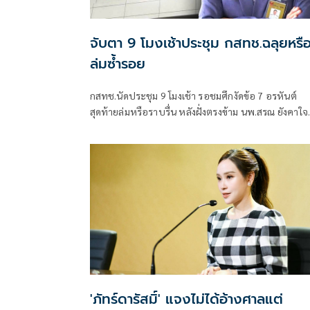
จับตา 9 โมงเช้าประชุม กสทช.ฉลุยหรื
ล่มซ้ำรอย
กสทช.นัดประชุม 9 โมงเช้า รอชมศึกงัดข้อ 7 อรหันต์
สุดท้ายล่มหรือราบรื่น หลังฝั่งตรงข้าม นพ.สรณ ยังคาใจ
สถานะทางกฎหมาย
'ภัทร์ดารัสมิ์' แจงไม่ได้อ้างศาลแต่