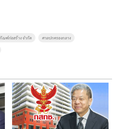
รภัณฑ์ก่อสร้าง จำกัด
ศาลปกครองกลาง