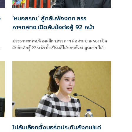
อ
‘หมอสรณ’ สู้กลับฟ้องกก.สรร
หาฯกสทช.เปิดลับข้อต่อสู้ 92 หน้า
ประธานกสทช.ฟ้องคดีกก.สรรหาฯ ต่อศาลปกครอง เปิด
ลับข้อต่อสู้ 92 หน้า ย้ำเป็นมติไม่ชอบด้วยกฎหมาย-ไม่
เป็นกลาง “อนุทิน”รอรับเผือกร้อน ชะลอเรื่องหรือลุยไฟ
นำชื่อขึ้นทูลเกล้าฯ
ไม่ล้มเลือกตั้งบอร์ดประกันสังคม!แค่