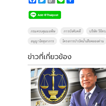
ac
wi
o
n
h
e
tt
p
e
ar
b
er
y
e
o
Li
Tags
กรมควบคุมมลพิษ
การบังคับคดี
บริษัท วิจิต
o
n
อนุญาโตตุลาการ
โครงการบำบัดน้ำเสียคลองด่าน
k
k
ข่าวที่เกี่ยวข้อง