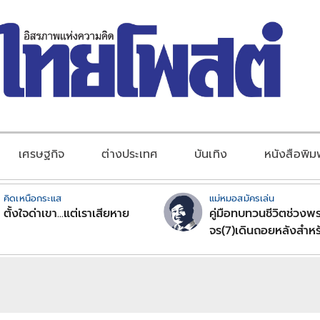
เศรษฐกิจ
ต่างประเทศ
บันเทิง
หนังสือพิม
คิดเหนือกระแส
แม่หมอสมัครเล่น
ตั้งใจด่าเขา...แต่เราเสียหาย
คู่มือทบทวนชีวิตช่วงพร
จร(7)เดินถอยหลังสำหร
ลัคนาราศีตอนที่2