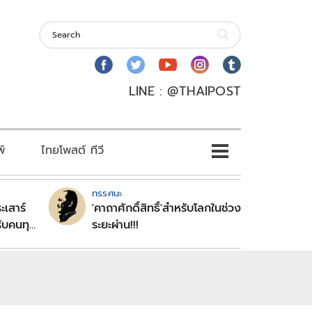
LINE : @THAIPOST
พ์
ไทยโพสต์ ทีวี
ทรรศนะ
ะเสาร์
'คาถาศักดิ์สิทธิ์'สำหรับโลกในช่วง
ับคนทุก
ระยะผ่าน!!!