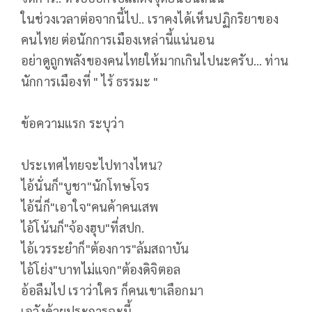
ในช่วงเวลาต่อจากนี้ไป.. เราคงได้เห็นปฏิกริยาของ
คนไทย​ ต่อนักการเมืองเหล่านี้แน่นอน
อย่าดูถูกพลังของคนไทยให้มากเกินไปนะครับ... ท่าน
นักการเมืองที่ " ไร้​ ธรรมะ​ "
ข้อความแรก ระบุว่า
ประเทศไทยจะไปทางไหน?
ไอ้นั่นก็"บูชา"นักโทษโจร
ไอ้นี่ก็"เอาใจ"คนค้าคนเสพ
ไอ้โน้นก็"จ้องฮุบ"ที่สปก.
ไอ้เวรระยำก็"ต้องการ"ล้มสถาบัน
ไอ้โย่ง"บาทไม่แจก"ต้องดิจิตอล
อ้อลืมไป เราว่าใคร ก็คนเขาเลือกมา
เอวังด้วยประการฉะนี้