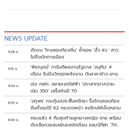
NEWS UPDATE
ตัดจบ 'โกงสอบท้องถิ่น' ซ้ำรอย 'ฮั้ว สว.' สาว
9:28 น.
ไม่ถึงนักการเมือง
'พิชญุตม์' การันตีผลงานรัฐบาล 'อนุทิน' 4
9:15 น.
เดือน รับมือวิกฤตพลังงาน ดันราคาข้าว-ยาง-
ปาล์ม พุ่งต่อเนื่อง พร้อมอัดมาตรการช่วยลด
เร่ง กฟภ. ขยายเขตไฟฟ้า 'ปราสาทตาควาย-
9:04 น.
ต้นทุน-ขยายตลาดโลก
เนิน 350' เสร็จต้นปี 70
'จตุพร' กระตุ้นปปช.ฟื้นศรัทธา รื้อโกงสอบท้อง
8:55 น.
ถิ่นตั้งแต่ปี 62 กระชากหน้า ลงโทษให้เข็ดหลาบ
ครบแล้ว 4 ทีมสุดท้ายลูกยางหญิง-ชาย พร้อม
8:40 น.
ตัดเชือกวอลเลย์บอลนักเรียน แชมป์กีฬา '7HD