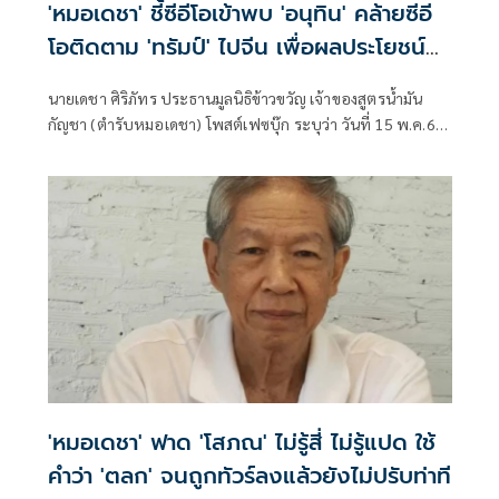
'หมอเดชา' ชี้ซีอีโอเข้าพบ 'อนุทิน' คล้ายซีอี
โอติดตาม 'ทรัมป์' ไปจีน เพื่อผลประโยชน์​
บริษัท​ตนเอง
นายเดชา ศิริภัทร ประธานมูลนิธิข้าวขวัญ เจ้าของสูตรน้ำมัน
กัญชา (ตำรับหมอเดชา) โพสต์เฟซบุ๊ก ระบุว่า วันที่ 15​ พ.ค.69
ท่านนายกฯ​ อนุทินฯ​ มีนัดพบหารือกับ​ "บิ๊กซีอีโอ"
'หมอเดชา' ฟาด 'โสภณ' ไม่รู้​สี่​ ไม่รู้​แปด ใช้
คำว่า 'ตลก' จนถูกทัวร์ลงแล้วยังไม่ปรับท่าที