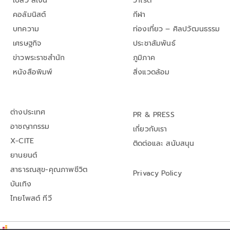
เปลว สีเงิน
วาไรตี้
คอลัมนิสต์
กีฬา
บทความ
ท่องเที่ยว – ศิลปวัฒนธรรม
เศรษฐกิจ
ประชาสัมพันธ์
ข่าวพระราชสำนัก
ภูมิภาค
หนังสือพิมพ์
สิ่งแวดล้อม
ต่างประเทศ
PR & PRESS
อาชญากรรม
เกี่ยวกับเรา
X-CITE
ติดต่อและ สนับสนุน
ยานยนต์
สาธารณสุข-คุณภาพชีวิต
Privacy Policy
บันเทิง
ไทยโพสต์ ทีวี