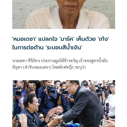
'หมอเดชา' แปลกใจ 'มาร์ค' เห็นดัวย 'เท้ง'
ในการต่อต้าน​ 'ระบอบ​สีน้ำเงิน'
นายเดชา ศิริภัทร ประธานมูลนิธิข้าวขวัญ เจ้าของสูตรน้ำมัน
กัญชา (ตำรับหมอเดชา) โพสต์เฟซบุ๊ก ระบุว่า