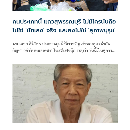
คนประเภทนี้​ แถวสุพรรณ​บุรี ไม่มีใครนับถือ​ ​
ไม่ใช่​ 'นักเลง' จริง และคงไม่ใช่​ 'สุภาพบุรุษ'
นายเดชา ศิริภัทร ประธานมูลนิธิข้าวขวัญ เจ้าของสูตรน้ำมัน
กัญชา (ตำรับหมอเดชา) โพสต์เฟซบุ๊ก ระบุว่า วันนี้มีเหตุการณ์​
ที่เป็นไวรัล​ และยืนยันความถูกต้องของคำสอน​ เกี่ยวกับ​การสู้รบ