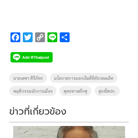
F
T
C
Li
S
ac
wi
o
n
h
e
tt
p
e
ar
b
er
y
e
o
Li
Tags
นายเดชา ศิริภัทร
นโยบายการแจกเงินดิจิทัลวอลเล็ต
o
n
พฤติกรรมนักการเมือง
พุทธทาสภิกขุ
ฮุบที่สปก.
k
k
ข่าวที่เกี่ยวข้อง