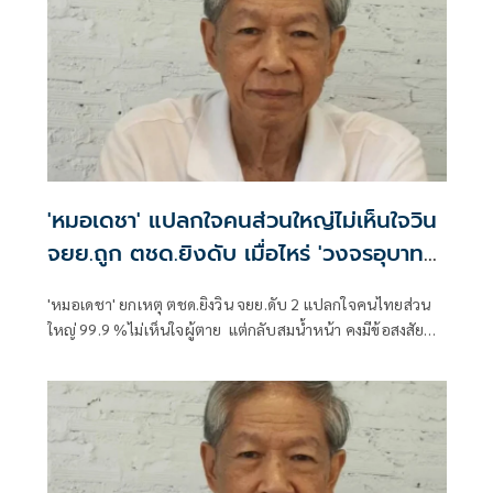
'หมอเดชา' แปลกใจคนส่วนใหญ่ไม่เห็นใจวิน
จยย.ถูก ตชด.ยิงดับ เมื่อไหร่ 'วงจร​อุบาทว์'
จะหมดไป
'หมอเดชา' ยกเหตุ ตชด.ยิงวิน​ จยย.ดับ​ 2​ แปลกใจคนไทยส่วน
ใหญ่​ 99.9 %ไม่เห็นใจผู้ตาย​ ​ แต่กลับสมน้ำหน้า คงมีข้อสงสัย
พฤติกรรมที่เอือมระอาเพราะมีปลอกคอ ผู้คุ้มครองรับส่วย เมื่อ
ไหร่ 'วงจร​อุบาทว์' นี้จะหมดไปเสีย