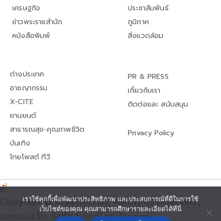
เศรษฐกิจ
ประชาสัมพันธ์
ข่าวพระราชสำนัก
ภูมิภาค
หนังสือพิมพ์
สิ่งแวดล้อม
ต่างประเทศ
PR & PRESS
อาชญากรรม
เกี่ยวกับเรา
X-CITE
ติดต่อและ สนับสนุน
ยานยนต์
สาธารณสุข-คุณภาพชีวิต
Privacy Policy
บันเทิง
ไทยโพสต์ ทีวี
Copyright© thaipost.net, All rights reserved.,
เราใช้คุกกี้เพื่อพัฒนาประสิทธิภาพ และประสบการณ์ที่ดีในการใช้
เว็บไซต์ของคุณ คุณสามารถศึกษารายละเอียดได้ที่นี่
ออกแบบเว็บ จัดทำเว็บไซต์โดย iDesign