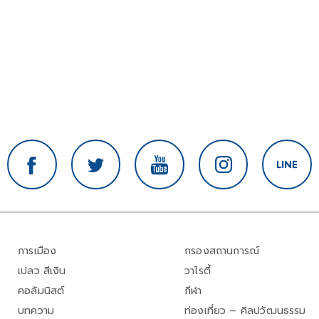
การเมือง
กรองสถานการณ์
เปลว สีเงิน
วาไรตี้
คอลัมนิสต์
กีฬา
บทความ
ท่องเที่ยว – ศิลปวัฒนธรรม