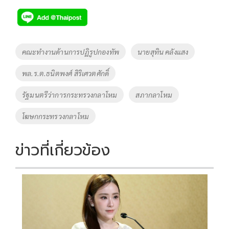
ac
wi
o
n
h
e
tt
p
e
ar
b
er
y
e
o
Li
Tags
คณะทำงานด้านการปฏิรูปกองทัพ
นายสุทิน คลังแสง
o
n
พล.ร.ต.ธนิตพงศ์ สิริเศวตศักดิ์
k
k
รัฐมนตรีว่าการกระทรวงกลาโหม
สภากลาโหม
โฆษกกระทรวงกลาโหม
ข่าวที่เกี่ยวข้อง