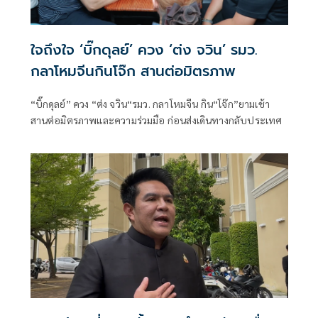
ใจถึงใจ ‘บิ๊กดุลย์’ ควง ‘ต่ง จวิน’ รมว.
กลาโหมจีนกินโจ๊ก สานต่อมิตรภาพ
“บิ๊กดุลย์” ควง “ต่ง จวิน“รมว. กลาโหมจีน กิน“โจ๊ก”ยามเช้า
สานต่อมิตรภาพและความร่วมมือ ก่อนส่งเดินทางกลับประเทศ