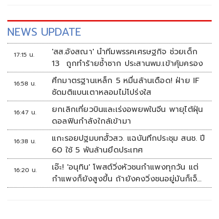
NEWS UPDATE
'สส.อังสณา' นำทีมพรรคเศรษฐกิจ ช่วยเด็ก
17:15 น.
13 ถูกทำร้ายซ้ำซาก ประสานพม.เข้าคุ้มครอง
ศึกมาตรฐานเหล็ก 5 หมื่นล้านเดือด! ฝ่าย IF
16:58 น.
ซัดมติแบนเตาหลอมไม่โปร่งใส
ยกเลิกเที่ยวบินและเร่งอพยพในจีน พายุไต้ฝุ่น
16:47 น.
ดอลฟินกำลังใกล้เข้ามา
แกะรอยปฐมบทฮั้วสว. แฉบันทึกประชุม สนช. ปี
16:38 น.
60 ใช้ 5 พันล้านยึดประเทศ
เอ๊ะ! 'อนุทิน' โพสต์วิ่งหัวชนกำแพงทุกวัน แต่
16:20 น.
กำแพงก็ยังสูงขึ้น ถ้ายังคงวิ่งชนอยู่มันก็เจ็บ
หัวอีก