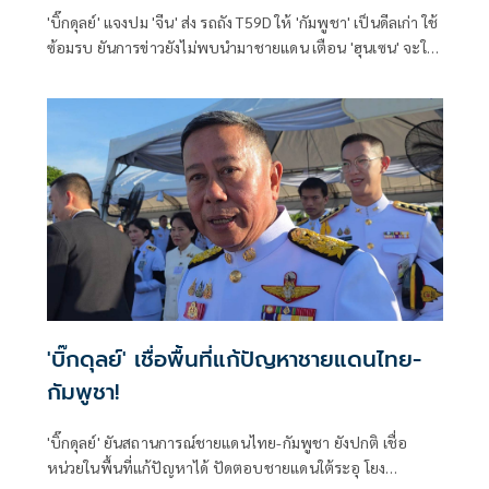
'บิ๊กดุลย์' แจงปม 'จีน' ส่ง รถถัง T59D ให้ 'กัมพูชา' เป็นดีลเก่า ใช้
ซ้อมรบ ยันการข่าวยังไม่พบนำมาชายแดน เตือน 'ฮุนเซน' จะใช้
กำลังก็ต้องคิดให้ดี ขอคนไทยเชื่อมั่นกองทัพพร้อมตลอดเวลา
'บิ๊กดุลย์' เชื่อพื้นที่แก้ปัญหาชายแดนไทย-
กัมพูชา!
'บิ๊กดุลย์' ยันสถานการณ์ชายแดนไทย-กัมพูชา ยังปกติ เชื่อ
หน่วยในพื้นที่แก้ปัญหาได้ ปัดตอบชายแดนใต้ระอุ โยง