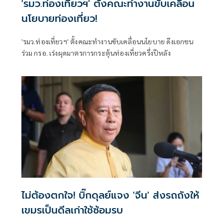
'รมว.ท่องเที่ยวฯ' ตั้งคณะทำงานขับเคลื่อน
นโยบายท่องเที่ยว!
'รมว.ท่องเที่ยวฯ' ตั้งคณะทำงานขับเคลื่อนนโยบาย ดึงเอกชน
ร่วม กรอ. เร่งผุดมาตรการกระตุ้นท่องเที่ยวครึ่งปีหลัง
ไม่ต้องตกใจ! บิ๊กดุลย์แจง 'จีน' ส่งรถถังให้
เขมรเป็นดีลเก่าใช้ซ้อมรบ