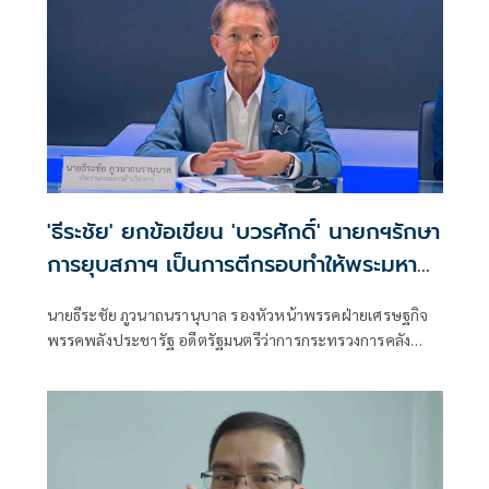
'ธีระชัย' ยกข้อเขียน 'บวรศักดิ์' นายกฯรักษา
การยุบสภาฯ เป็นการตีกรอบทำให้พระมหา
กษัตริย์ต้องเลือก ผิดประเพณี
นายธีระชัย ภูวนาถนรานุบาล รองหัวหน้าพรรคฝ่ายเศรษฐกิจ
พรรคพลังประชารัฐ อดีตรัฐมนตรีว่าการกระทรวงการคลัง
โพสต์ข้อความว่าอ.บว