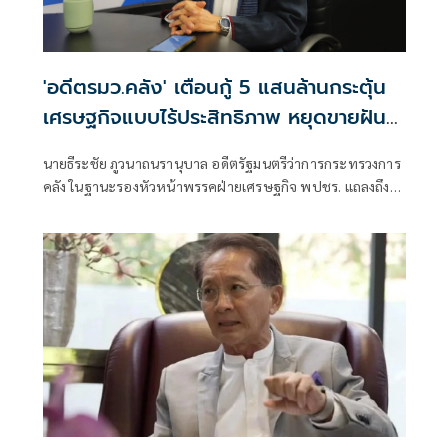
'อดีตรมว.คลัง' เตือนกู้ 5 แสนล้านกระตุ้น
เศรษฐกิจแบบไร้ประสิทธิภาพ หยุดขายฝัน
ปั้นวิกฤติเป็นโอกาส
นายธีระชัย ภูวนาถนรานุบาล อดีตรัฐมนตรีว่าการกระทรวงการ
คลัง ในฐานะรองหัวหน้าพรรคฝ่ายเศรษฐกิจ พปชร. แถลงถึง
กรณีรัฐมนตรี