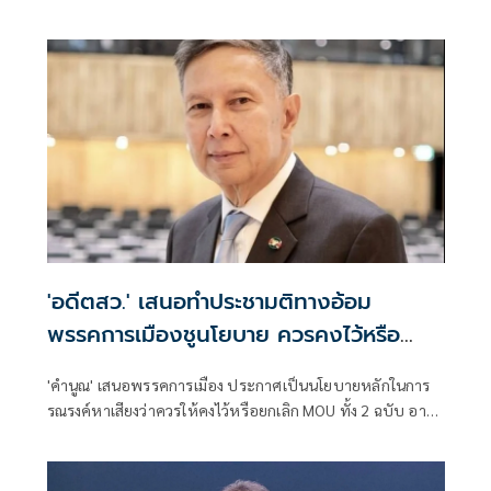
ลงนรก มีเนื้อหาดังนี้
'อดีตสว.' เสนอทำประชามติทางอ้อม
พรรคการเมืองชูนโยบาย ควรคงไว้หรือ
ยกเลิก MOUทั้ง 2 ฉบับ
'คำนูณ' เสนอพรรคการเมือง ประกาศเป็นนโยบายหลักในการ
รณรงค์หาเสียงว่าควรให้คงไว้หรือยกเลิก MOU ทั้ง 2 ฉบับ อาจ
พอพูดได้ว่าเป็นการออกเสียงประขามติทางอ้อมผ่านการเลือก
ตั้ง