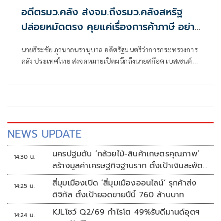
อดีตรมว.คลัง ส่งจม.ถึงรมว.คลังสหรัฐ
ปล่อยหมัดตรง คุยแค่เรื่องการค้าภาษี อย่า
ลามการเมืองระหว่างประเทศ
นายธีระชัย ภูวนาถนรานุบาล อดีตรัฐมนตรีว่าการกระทรวงการ
คลัง ประเทศไทย ส่งจดหมายเปิดผนึกถึงนายสก๊อต เบสเซนต์
รัฐมนตรีว่าการ
NEWS UPDATE
นครปฐมดัน ‘กล้วยไม้-สินค้าเกษตรคุณภาพ’
14:30 น.
สร้างมูลค่าเศรษฐกิจฐานราก ตั้งเป้าเงินสะพัด
10 ล้านบาท
สี่มุมเมืองเปิด ‘สี่มุมเมืองออนไลน์’ รุกค้าส่ง
14:25 น.
ดิจิทัล ตั้งเป้ายอดขายปีนี้ 760 ล้านบาท
KJLโชว์ Q2/69 กำไรโต 49%รับดีมานด์อุตฯ
14:24 น.