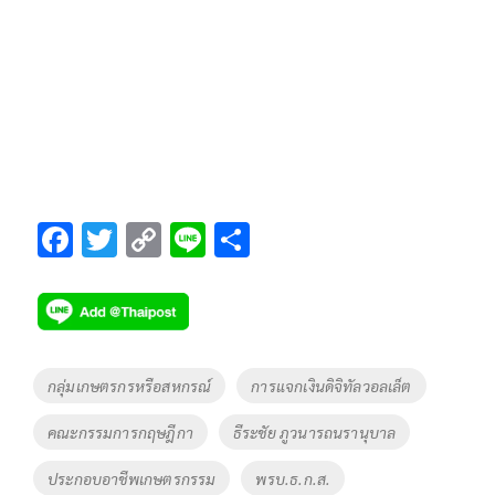
F
T
C
Li
S
ac
wi
o
n
h
e
tt
p
e
ar
b
er
y
e
o
Li
Tags
กลุ่มเกษตรกรหรือสหกรณ์
การแจกเงินดิจิทัลวอลเล็ต
o
n
คณะกรรมการกฤษฎีกา
ธีระชัย ภูวนารถนรานุบาล
k
k
ประกอบอาชีพเกษตรกรรม
พรบ.ธ.ก.ส.