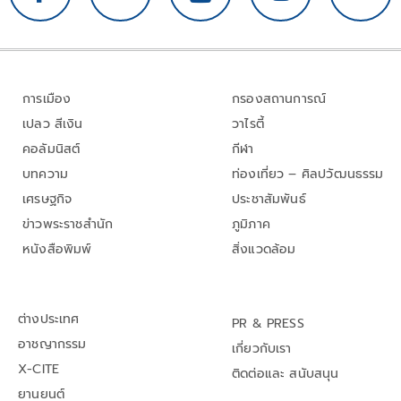
การเมือง
กรองสถานการณ์
เปลว สีเงิน
วาไรตี้
คอลัมนิสต์
กีฬา
บทความ
ท่องเที่ยว – ศิลปวัฒนธรรม
เศรษฐกิจ
ประชาสัมพันธ์
ข่าวพระราชสำนัก
ภูมิภาค
หนังสือพิมพ์
สิ่งแวดล้อม
ต่างประเทศ
PR & PRESS
อาชญากรรม
เกี่ยวกับเรา
X-CITE
ติดต่อและ สนับสนุน
ยานยนต์