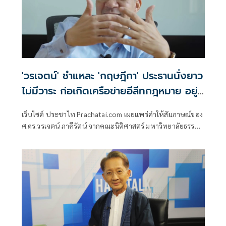
'วรเจตน์' ชำแหละ 'กฤษฎีกา' ประธานนั่งยาว
ไม่มีวาระ ก่อเกิดเครือข่ายอีลีทกฎหมาย อยู่
เหนือรัฐบาล
เว็บไซต์ ประชาไท Prachatai.com เผยแพร่คำให้สัมภาษณ์ของ
ศ.ดร.วรเจตน์ ภาคีรัตน์ จากคณะนิติศาสตร์ มหาวิทยาลัยธรรม
ศาส