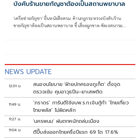
บังคับร้านขายกัญชาต้องเป็นสถานพยาบาล
'เครือข่ายกัญชา' ยื่นหนังสือครม. ค้านกฎกระทรวงบังคับร้าน
ขายกัญชาต้องเป็นสถานพยาบาล ชี้ เสี่ยงผูกขาด-ขัดเจตนารมณ์
กฎหมาย
NEWS UPDATE
สนองนโยบาย 'ฝ่ายปกครองภูเก็ต' ตั้งจุด
12:01 น.
ตรวจเข้ม คุมอาวุธปืน–ยาเสพติด
‘ภราดร’ การันตีใช้งบพ.ร.ก.เงินกู้ทำ ‘ไทยเที่ยว
11:49 น.
ไทยพลัส’ ไม่ผิดหลัก
11:27 น.
'นครพนม' ฝนตกหนักถล่มเมือง
11:04 น.
ตีปี๊บส่งออกไทยครึ่งปีแรก 69 โต 17.6%