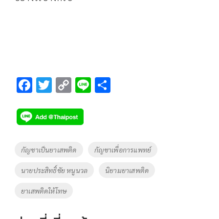
F
T
C
Li
S
ac
wi
o
n
h
e
tt
p
e
ar
b
er
y
e
o
Li
Tags
กัญชาเป็นยาเสพติด
กัญชาเพื่อการแพทย์
o
n
นายประสิทธิ์ชัย หนูนวล
นิยามยาเสพติด
k
k
ยาเสพติดให้โทษ