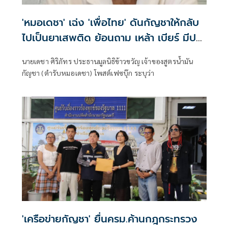
'หมอเดชา' เฉ่ง 'เพื่อไทย' ดันกัญชา​ให้กลับ
ไปเป็นยาเสพติด ย้อนถาม เหล้า​ เบียร์​ มีประ
ะโยชน์​อะไร
นายเดชา ศิริภัทร ประธานมูลนิธิข้าวขวัญ เจ้าของสูตรน้ำมัน
กัญชา (ตำรับหมอเดชา) โพสต์เฟซบุ๊ก ระบุว่า
'เครือข่ายกัญชา' ยื่นครม.ค้านกฎกระทรวง