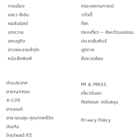
การเมือง
กรองสถานการณ์
เปลว สีเงิน
วาไรตี้
คอลัมนิสต์
กีฬา
บทความ
ท่องเที่ยว – ศิลปวัฒนธรรม
เศรษฐกิจ
ประชาสัมพันธ์
ข่าวพระราชสำนัก
ภูมิภาค
หนังสือพิมพ์
สิ่งแวดล้อม
ต่างประเทศ
PR & PRESS
อาชญากรรม
เกี่ยวกับเรา
X-CITE
ติดต่อและ สนับสนุน
ยานยนต์
สาธารณสุข-คุณภาพชีวิต
Privacy Policy
บันเทิง
ไทยโพสต์ ทีวี