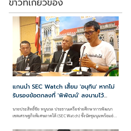
ข่าวที่เกี่ยวข้อง
แกนนำ SEC Watch เสี้ยม 'อนุทิน' หากไม่
รับรองข้อตกลงที่ 'พิพัฒน์' ลงนามไว้
แสดงว่า 2 คนนี้หักกัน
นายประสิทธิ์ชัย หนูนวล ประธานเครือข่ายศึกษาการพัฒนา
เขตเศรษฐกิจพิเศษภาคใต้ (SEC Watch) ซึ่งนัดชุมนุมพร้อมอ่าน
แถลงการณ์และยื่นหนังสือทวงข้อตกลงถึง นายอนุทิน ชาญวีร
กูล นายกรัฐมนตรี และรัฐมนตรีว่าการกระทรวงมหาดไทย เมื่อ