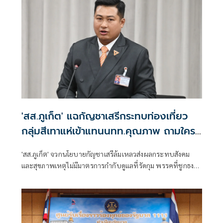
วัน 4ส.ค.ที่ผ่านมา
'สส.ภูเก็ต' แฉกัญชาเสรีกระทบท่องเที่ยว
กลุ่มสีเทาแห่เข้าแทนนทท.คุณภาพ ถามใคร
จะถอนพิษ
'สส.ภูเก็ต' จวกนโยบายกัญชาเสรีล้มเหลวส่งผลกระทบสังคม
และสุขภาพเหตุไม่มีมาตรการกำกับดูแลที่รัดกุม พรรคที่ชูกธง
เขียวปี๋ไม่แสดงความรับผิดชอบ ร้านกัญชาพบง่ายกว่าเซเว่น
กลุ่มสีเทาแห่เข้าภูเก็ตสูญเสียนักท่องเที่ยวคุณภาพและรายได้
ใครจะถอนพิษกัญชาระบอบสีน้ำเงิน