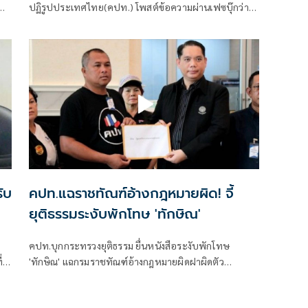
ปฏิรูปประเทศไทย(คปท.) โพสต์ข้อความผ่านเฟซบุ๊กว่า
ี-
ใส่รองเท้าผ้าใบแล้วไปต่อ
คปท.แฉราชทัณฑ์อ้างกฎหมายผิด! จี้
ยุติธรรมระงับพักโทษ 'ทักษิณ'
คปท.บุกกระทรวงยุติธรรม ยื่นหนังสือระงับพักโทษ
'ทักษิณ' แฉกรมราชทัณฑ์อ้างกฎหมายผิดฝาผิดตัว
บิดเบือนคำสั่งศาลฎีกาฯ 3 ประเด็น จับตาหลังพ้นโทษ
แทรกแซงการเมืองทำไทยมีนายกฯ อีก 2 คน