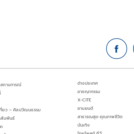
ต่างประเทศ
สถานการณ์
อาชญากรรม
้
X-CITE
ยานยนต์
เที่ยว – ศิลปวัฒนธรรม
สาธารณสุข-คุณภาพชีวิต
สัมพันธ์
บันเทิง
าค
ไทยโพสต์ ทีวี