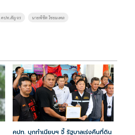
คปท.สัญจร
นายพิชิต ไชยมงคล
คปท. บุกทำเนียบฯ จี้ รัฐบาลเร่งคืนที่ดิน