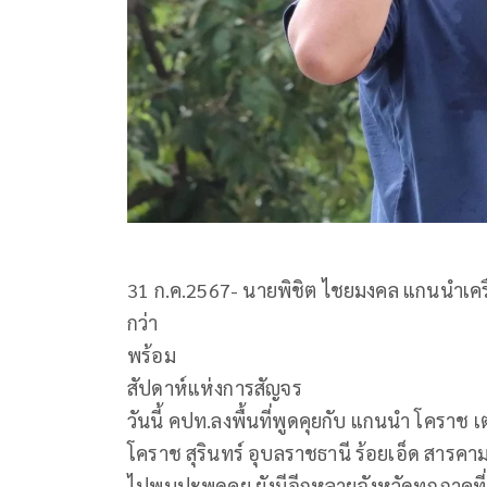
31 ก.ค.2567- นายพิชิต ไชยมงคล แกนนำเคร
กว่า
พร้อม
สัปดาห์แห่งการสัญจร
วันนี้ คปท.ลงพื้นที่พูดคุยกับ แกนนำ โคราช 
โคราช สุรินทร์ อุบลราชธานี ร้อยเอ็ด สารคา
ไปพบปะพูดคุย ยังมีอีกหลายจังหวัดทุกภาคที