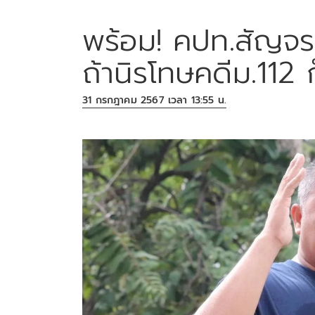
พร้อม! คปท.สัญจรห
ถ้านิรโทษคดีม.112
31 กรกฎาคม 2567 เวลา 13:55 น.