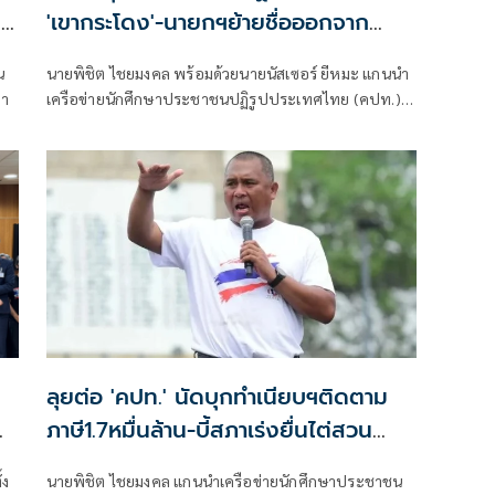
น
'เขากระโดง'-นายกฯย้ายชื่อออกจาก
ทะเบียนบ้าน
นายพิชิต ไชยมงคล พร้อมด้วยนายนัสเซอร์ ยีหมะ แกนนำ
่า
เครือข่ายนักศึกษาประชาชนปฏิรูปประเทศไทย (คปท.)
รวมไปถึงตัวแทนสมาพันธ์แรงงานรัฐวิสาหกิจสัมพันธ์ สมา
พันธ์สมานฉันท์แรงงานไทย และสหภาพแรงงาน
รัฐวิสาหกิจรถไฟแห่งประเทศไทย เข้ายื่นหนังสือต่อนาย
อนุทิน ชาญวีรกูล นายกรัฐมนตรี
ลุยต่อ 'คปท.' นัดบุกทำเนียบฯติดตาม
ภาษี1.7หมื่นล้าน-บี้สภาเร่งยื่นไต่สวน
'ศักดิ์สยาม'
้ง
นายพิชิต ไชยมงคล แกนนำเครือข่ายนักศึกษาประชาชน