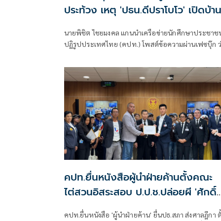
ประท้วง เหตุ 'ปธน.ดีปราโบโว' เปิดบ้า
รับรอง 'ยิ่งลักษณ์'
นายพิชิต ไชยมงคล แกนนำเครือข่ายนักศึกษาประชาชน
ปฏิรูปประเทศไทย (คปท.) โพสต์ข้อความผ่านเฟซบุ๊ก ว
คปท.ยื่นหนังสือผู้นำฝ่ายค้านตั้งคณะ
ไต่สวนอิสระสอบ ป.ป.ช.ปล่อยผี 'ศักดิ์
สยาม'
คปท.ยื่นหนังสือ 'ผู้นำฝ่ายค้าน' ยื่นปธ.สภา ส่งศาลฎีกา ตั