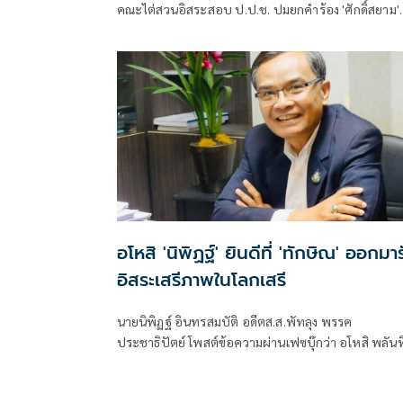
คณะไต่สวนอิสระสอบ ป.ป.ช. ปมยกคำร้อง 'ศักดิ์สยาม'
ด้าน 'ปชน.' คาดยื่นต้นมิ.ย. ขณะที่ประชาธิปัตย์-ไทยภักด
เสรีรวมไทย ประกาศพร้อมหนุน
อโหสิ 'นิพิฏฐ์' ยินดีที่ 'ทักษิณ' ออกมารับ
อิสระเสรีภาพในโลกเสรี
นายนิพิฏฐ์ อินทรสมบัติ อดีตส.ส.พัทลุง พรรค
ประชาธิปัตย์ โพสต์ข้อความผ่านเฟซบุ๊กว่า อโหสิ พลันที่
คุณทักษิณ ชินวัตร ก้าวเท้าพ้นออกมาจากประตูเรือนจำ
พิเศษคลองเปรม