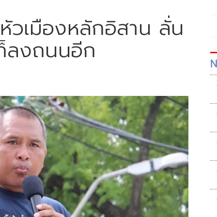
ัวเมืองหลักอิสาน ลั่น
 ก็ลงถนนอีก
N