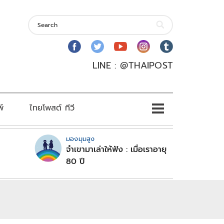
LINE : @THAIPOST
พ์
ไทยโพสต์ ทีวี
มองมุมสูง
จำเขามาเล่าให้ฟัง : เมื่อเราอายุ
80 ปี