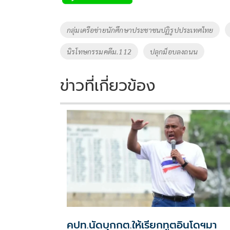
b
er
y
e
o
Li
Tags
กลุ่มเครือข่ายนักศึกษาประชาชนปฏิรูปประเทศไทย
o
n
นิรโทษกรรมคดีม.112
ปลุกม็อบลงถนน
k
k
ข่าวที่เกี่ยวข้อง
คปท.นัดบุกกต.ให้เรียกทูตอินโดฯมา