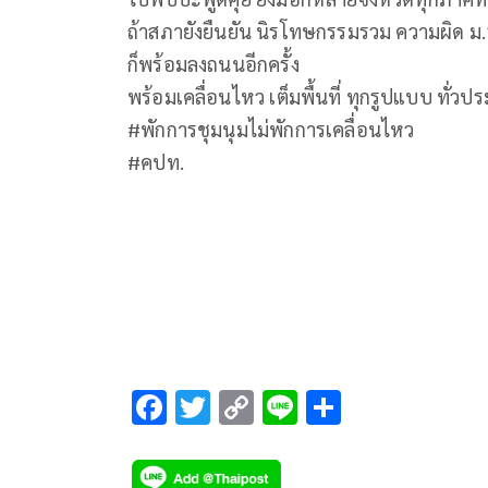
ถ้าสภายังยืนยัน นิรโทษกรรมรวม ความผิด 
ก็พร้อมลงถนนอีกครั้ง
พร้อมเคลื่อนไหว เต็มพื้นที่ ทุกรูปแบบ ทั่ว
#พักการชุมนุมไม่พักการเคลื่อนไหว
#คปท.
F
T
C
Li
S
ac
wi
o
n
h
e
tt
p
e
ar