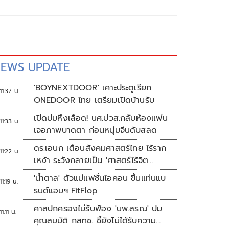
EWS UPDATE
'BOYNEXTDOOR' เคาะประตูเรียก
11:37 น.
ONEDOOR ไทย เตรียมเปิดบ้านรับ
เปิดปมหึงเลือด! นศ.ปวส.กลับห้องแฟน
11:33 น.
เจอภาพบาดตา ก่อนหนุ่มจีนดับสลด
ดร.เอนก เตือนสังคมศาสตร์ไทย ไร้ราก
11:22 น.
เหง้า ระวังกลายเป็น 'ศาสตร์ไร้จิต
วิญญาณ'
'น้ำตาล' ตัวแม่แฟชั่นไอคอน ขึ้นแท่นแบ
11:19 น.
รนด์แอมฯ FitFlop
ศาลปกครองไม่รับฟ้อง 'นพ.สรณ' ปม
11:11 น.
คุณสมบัติ กสทช. ชี้ยังไม่ได้รับความ