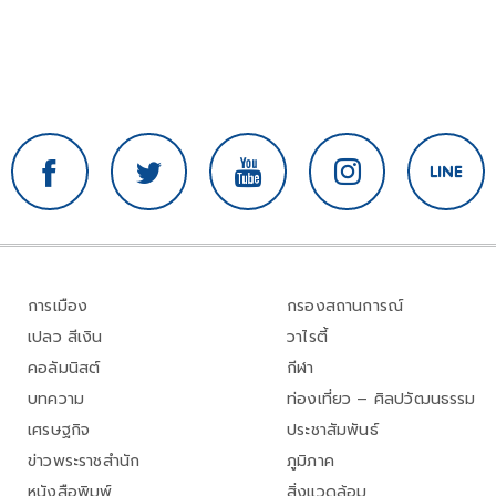
การเมือง
กรองสถานการณ์
เปลว สีเงิน
วาไรตี้
คอลัมนิสต์
กีฬา
บทความ
ท่องเที่ยว – ศิลปวัฒนธรรม
เศรษฐกิจ
ประชาสัมพันธ์
ข่าวพระราชสำนัก
ภูมิภาค
หนังสือพิมพ์
สิ่งแวดล้อม