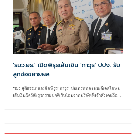
'รมว.ยธ.' เปิดพิรุธเส้นเงิน 'ภาวุธ' ปปง. รับ
ลูกจ่อขยายผล
'รมว.ยุติธรรม' แจงข้อพิรุธ 'ภาวุธ' ปมเทรดทอง เผยดีเอสไอพบ
เส้นเงินผิดวิสัยธุรกรรมปกติ รับโอนจากบริษัทที่เจ้าตัวเคยถือ
หุ้น แทนที่จะเป็นเงินเข้าออกบริษัทเดิม ปปง. รับลูก จ่อขยาย
ผลนักการเมือง