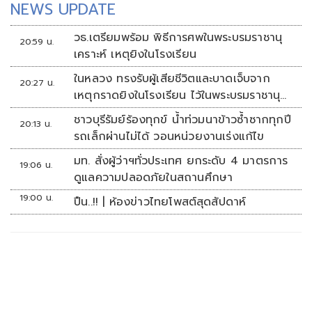
NEWS UPDATE
วธ.เตรียมพร้อม พิธีการศพในพระบรมราชานุ
20:59 น.
เคราะห์ เหตุยิงในโรงเรียน
ในหลวง ทรงรับผู้เสียชีวิตและบาดเจ็บจาก
20:27 น.
เหตุกราดยิงในโรงเรียน ไว้ในพระบรมราชานุ
เคราะห์
ชาวบุรีรัมย์ร้องทุกข์ น้ำท่วมนาข้าวซ้ำซากทุกปี
20:13 น.
รถเล็กผ่านไม่ได้ วอนหน่วยงานเร่งแก้ไข
มท. สั่งผู้ว่าฯทั่วประเทศ ยกระดับ 4 มาตรการ
19:06 น.
ดูแลความปลอดภัยในสถานศึกษา
19:00 น.
ปืน..!! | ห้องข่าวไทยโพสต์สุดสัปดาห์