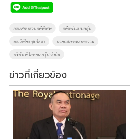
e
tt
p
e
ar
b
er
y
e
o
Li
Tags
กรมสอบสวนคดีพิเศษ
คดีแพ่งแบบกลุ่ม
o
n
ดร.วิเชียร ชุบไธสง
นายกสภาทนายความ
k
k
บริษัท ดิ ไอคอน กรุ๊ป จำกัด
ข่าวที่เกี่ยวข้อง