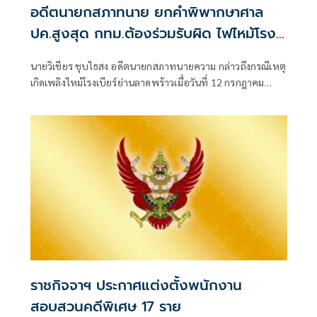
อดีตนายกสภาทนาย ยกคำพิพากษาศาล
ปค.สูงสุด กทม.ต้องร่วมรับผิด ไฟไหม้โรง
เบียร์ลาดพร้าว
นายวิเชียร ชุบไธสง อดีตนายกสภาทนายความ กล่าวถึงกรณีเหตุ
เกิดเพลิงไหม้โรงเบียร์ย่านลาดพร้าวเมื่อวันที่ 12 กรกฎาคม
2569 จนถึงขณะนี้ทำให้มียอดผู้เสียชีวิตแล้วเกือบ 30 คน การที่
เกิดเพลิงไหม้ครั้งนี้ไม่ใช่โศกนาฏกรรมที่สลดสยองครั้งแรกของ
ประเทศไทย แต่เคยเกิดมีขึ้นมาแล้วจากกรณีเพลิงไหม้พับดัง
ย่านสุขุมวิท และหากหน่วยงานที่เกี่ยวข้องยังขาดมาตรการ
ป้องกันและการ
ราชกิจจาฯ ประกาศแต่งตั้งพนักงาน
สอบสวนคดีพิเศษ 17 ราย