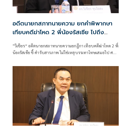
อดีตนายกสภาทนายความ ยกคำพิพากษา
เทียบคดีฆ่าโหด 2 พี่น้องรัสเซีย ไปถึง
ประหารชีวิตหรือไม่
”วิเชียร“ อดีตนายกสภาทนายความยกฎีกา เทียบคดีฆ่าโหด 2 พี่
น้องรัสเซีย ชี้ คำรับสารภาพ ไม่ใช่เหตุบรรเทาโทษเสมอไป ศาล
ไม่ต้องลดโทษก็ได้