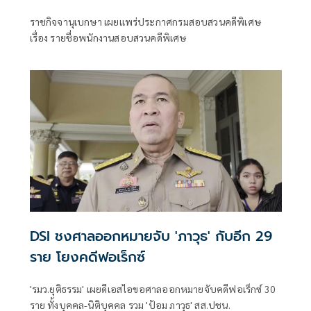
ราชกิจจานุเบกษา เผยแพร่ประกาศกรมสอบสวนคดีพิเศษ
เรื่อง รายชื่อพนักงานสอบสวนคดีพิเศษ
DSI ชงศาลออกหมายจับ 'ภาวุธ' กับอีก 29
ราย โยงคดีฟอเร็กซ์
'รมว.ยุติธรรม' เผยดีเอสไอขอศาลออกหมายจับคดีฟอเร็กซ์ 30
ราย ทั้งบุคคล-นิติบุคคล รวม 'ป้อม ภาวุธ' สส.ปชน.