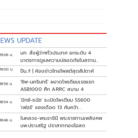
EWS UPDATE
มท. สั่งผู้ว่าฯทั่วประเทศ ยกระดับ 4
19:06 น.
มาตรการดูแลความปลอดภัยในสถาน
ศึกษา
19:00 น.
ปืน..!! | ห้องข่าวไทยโพสต์สุดสัปดาห์
'ชิพ-นครินทร์' ผงาดโพเดียมเรซแรก
18:56 น.
ASB1000 ศึก ARRC สนาม 4
'มิกซ์-ธนัช' ระเบิดโพเดียม SS600
18:54 น.
'เฟอร์' แซงเดือด 13 คันคว้า
แต้ม ศึก ARRC สนาม 4
ในหลวง-พระราชินี พระราชทานเพลิงศพ
18:46 น.
นพ.ปราเสริฐ ปราสาททองโอสถ