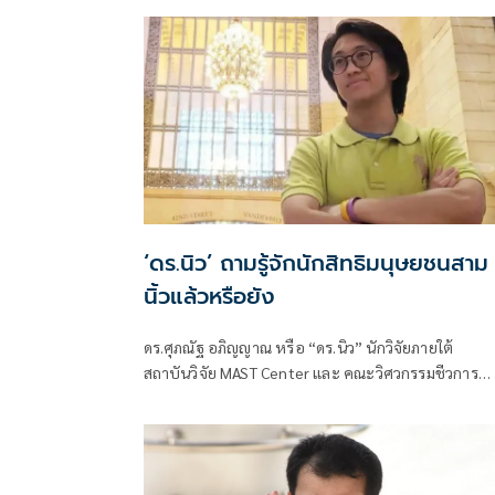
‘ดร.นิว’ ถามรู้จักนักสิทธิมนุษยชนสาม
นิ้วแล้วหรือยัง
ดร.ศุภณัฐ อภิญญาณ หรือ “ดร.นิว” นักวิจัยภายใต้
สถาบันวิจัย MAST Center และ คณะวิศวกรรมชีวการ
แพทย์ University of Ark