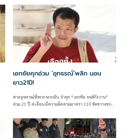
เอกชัยคุกอ่วม ‘อุทธรณ์’พลิก นอน
ยาว21ปี!
ศาลอุทธรณ์พิพากษากลับ จำคุก “เอกชัย หงส์กังวาน”
อ่วม 21 ปี 4 เดือน มีความผิดตามมาตรา 110 ขัดขวางขบ
วนเสด็จฯ ปี 2563 ด้านพรรคพวกอีก 4 ราย เจอคุก 16 ปี