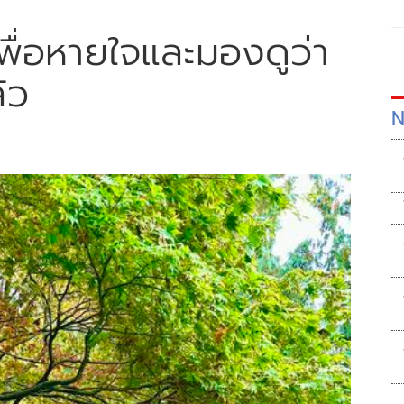
เพื่อหายใจและมองดูว่า
้ว
N