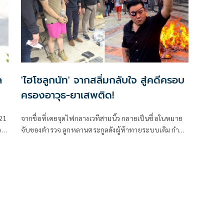
ล
'ไฮโซลูกนัท' จากสลิ่มกลับใจ สู่คดีครอบ
ครองอาวุธ-ยาเสพติด!
 21
จากชื่อที่เคยจุดไฟกลางเวทีสามนิ้ว กลายเป็นชื่อในหมาย
จอ
จับของตำรวจ ลูกหลานตระกูลดังผู้ท้าทายระบบเดิม กำลัง
เผชิญกับความจริงอีกด้านของตัวเอง มรดกพันล้านที่ปฏิเสธ
ไม่ช่วยอะไร เมื่อกฎหมายไม่รับฟังอุดมการณ์ นี่ไม่ใช่แค่คดี
อาญา แต่มันคือบทสะท้อนของความย้อนแย้งที่สังคมเคย
ยกย่อง