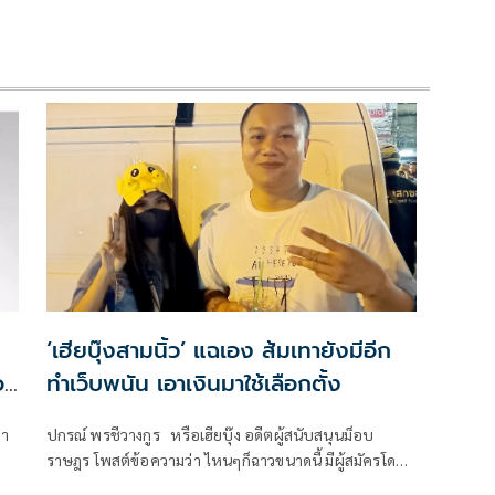
‘เฮียบุ๊งสามนิ้ว’ แฉเอง ส้มเทายังมีอีก
อ
ทำเว็บพนัน เอาเงินมาใช้เลือกตั้ง
่า
ปกรณ์ พรชีวางกูร หรือเฮียบุ๊ง อดีตผู้สนับสนุนม็อบ
ราษฎร โพสต์ข้อความว่า ไหนๆก็ฉาวขนาดนี้ มีผู้สมัครโดน
จับเพราะฟอกเงินให้พวกค้ายา