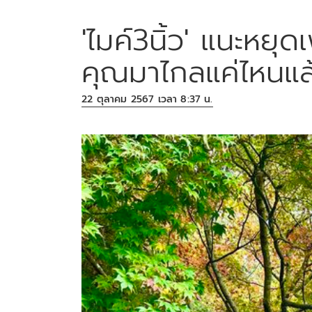
'ไมค์3นิ้ว' แนะหยุด
คุณมาไกลแค่ไหนแล
22 ตุลาคม 2567 เวลา 8:37 น.