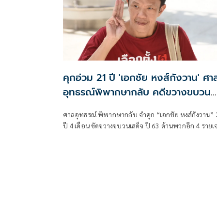
คุกอ่วม 21 ปี 'เอกชัย หงส์กังวาน' ศา
อุทธรณ์พิพากษากลับ คดีขวางขบวน
เสด็จ ปี 63
ศาลอุทธรณ์ พิพากษากลับ จำคุก “เอกชัย หงส์กังวาน”
ปี 4 เดือน ขัดขวางขบวนเสด็จ ปี 63 ด้านพวกอีก 4 รายเ
คุก 16 ปี