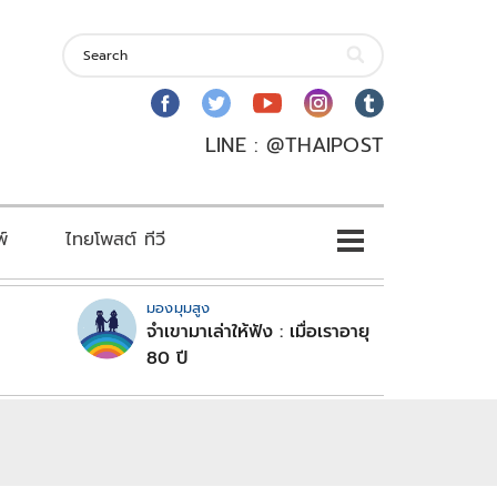
LINE : @THAIPOST
พ์
ไทยโพสต์ ทีวี
มองมุมสูง
จำเขามาเล่าให้ฟัง : เมื่อเราอายุ
80 ปี