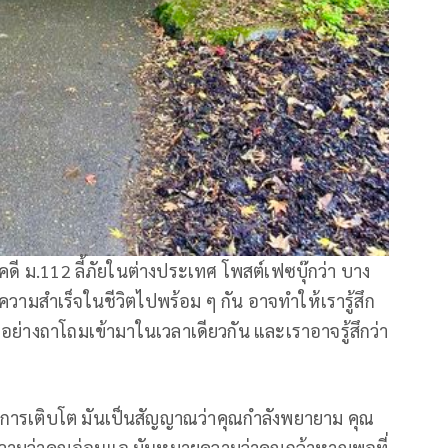
ี ม.112 ลี้ภัยในต่างประเทศ โพสต์เฟซบุ๊กว่า บาง
วามสำเร็จในชีวิตไปพร้อม ๆ กัน อาจทำให้เรารู้สึก
ทุกอย่างถาโถมเข้ามาในเวลาเดียวกัน และเราอาจรู้สึกว่า
ของการเติบโต มันเป็นสัญญาณว่าคุณกำลังพยายาม คุณ
ยความว่าคุณอ่อนแอ มันหมายความว่าคุณกล้าหาญพอที่