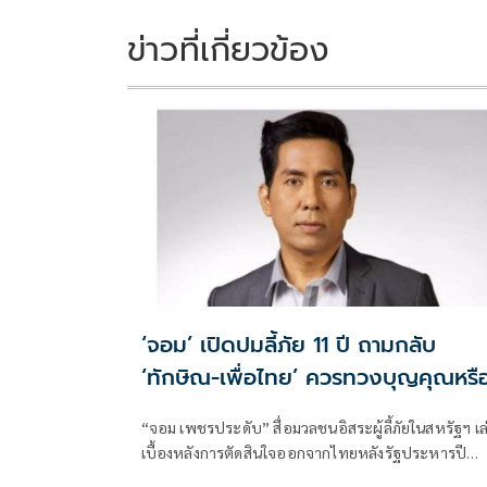
o
n
k
k
ข่าวที่เกี่ยวข้อง
‘จอม’ เปิดปมลี้ภัย 11 ปี ถามกลับ
‘ทักษิณ-เพื่อไทย’ ควรทวงบุญคุณหรื
ไม่
“จอม เพชรประดับ” สื่อมวลชนอิสระผู้ลี้ภัยในสหรัฐฯ เล
เบื้องหลังการตัดสินใจออกจากไทยหลังรัฐประหารปี
2557 เผยเคยได้รับการชักชวนเข้าร่วมขบวนก