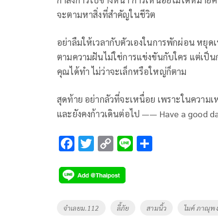
จะตามหาสิ่งที่สำคัญในชีวิต
อย่าลืมให้เวลากับตัวเองในการพักผ่อน หยุด
ตามความฝันไม่ใช่การแข่งขันกับใคร แต่เป็นก
คุณได้ทำ ไม่ว่าจะเล็กหรือใหญ่ก็ตาม
สุดท้าย อย่ากลัวที่จะเหนื่อย เพราะในความเหน
และยังคงก้าวเดินต่อไป —— Have a good da
F
T
C
Li
S
ac
wi
o
n
h
e
tt
p
e
ar
b
er
y
e
o
Li
Tags
จำเลยม.112
ลี้ภัย
สามนิ้ว
ไมค์ ภาณุพง