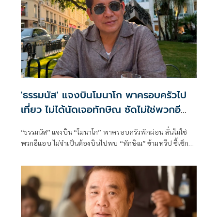
'ธรรมนัส' แจงบินโมนาโก พาครอบครัวไป
เที่ยว ไม่ได้นัดเจอทักษิณ ซัดไม่ใช่พวกอี
แอบ
“ธรรมนัส” แจงบิน “โมนาโก” พาครอบครัวพักผ่อน ลั่นไม่ใช่
พวกอีแอบ ไม่จำเป็นต้องบินไปพบ “ทักษิณ” ข้ามทวีป ชี้เช็ก
เส้นทางบินก็รู้ความจริง พร้อมติด #ไม่มีปฏิญญาMonaco