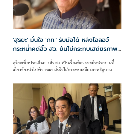
'สุริยะ' มั่นใจ 'ภท.' รับมือได้ หลังไอลอว์
กระหน่ำคดีฮั้ว สว. ยันไม่กระทบเสถียรภาพ
รัฐบาล
สุริยะเชื่อประเด็นการฮั้ว สว. เป็นเรื่องที่ควรจะมีหน่วยงานที่
เกี่ยวข้องนำไปพิจารณา มั่นใจไม่กระทบเสถียรภาพรัฐบาล