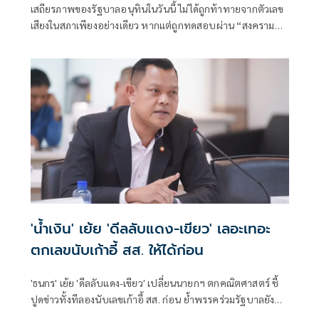
เสถียรภาพของรัฐบาลอนุทินในวันนี้ ไม่ได้ถูกท้าทายจากตัวเลข
เสียงในสภาเพียงอย่างเดียว หากแต่ถูกทดสอบผ่าน “สงคราม
ข่าวลือ” และความพยายามสร้างภาพความแตกแยกภายในเครือ
ข่ายอำนาจของพรรคภูมิใจไทย
'น้ำเงิน' เย้ย 'ดีลลับแดง-เขียว' เลอะเทอะ
ตกเลขนับเก้าอี้ สส. ให้ได้ก่อน
'ธนกร' เย้ย 'ดีลลับแดง-เขียว' เปลี่ยนนายกฯ ตกคณิตศาสตร์ ชี้
ปูดข่าวทั้งทีลองนับเลขเก้าอี้ สส. ก่อน ย้ำพรรคร่วมรัฐบาลยัง
แน่นปึ้ก