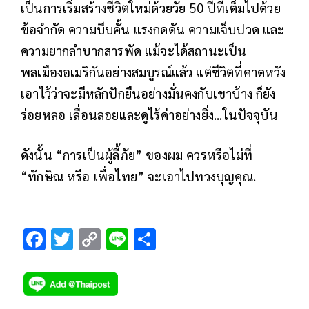
เป็นการเริ่มสร้างชีวิตใหม่ด้วยวัย 50 ปีที่เต็มไปด้วย
ข้อจำกัด ความบีบคั้น แรงกดดัน ความเจ็บปวด และ
ความยากลำบากสารพัด แม้จะได้สถานะเป็น
พลเมืองอเมริกันอย่างสมบูรณ์แล้ว แต่ชีวิตที่คาดหวัง
เอาไว้ว่าจะมีหลักปักยืนอย่างมั่นคงกับเขาบ้าง ก็ยัง
ร่อยหลอ เลื่อนลอยและดูไร้ค่าอย่างยิ่ง...ในปัจจุบัน
ดังนั้น “การเป็นผู้ลี้ภัย” ของผม ควรหรือไม่ที่
“ทักษิณ หรือ เพื่อไทย” จะเอาไปทวงบุญคุณ.
F
T
C
Li
S
ac
wi
o
n
h
e
tt
p
e
ar
b
er
y
e