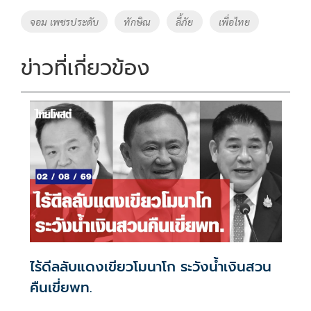
o
Li
Tags
จอม เพชรประดับ
ทักษิณ
ลี้ภัย
เพื่อไทย
o
n
k
k
ข่าวที่เกี่ยวข้อง
ไร้ดีลลับแดงเขียวโมนาโก ระวังน้ำเงินสวน
คืนเขี่ยพท.