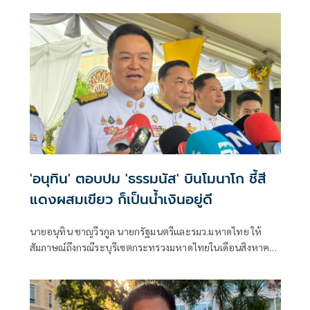
'อนุทิน' ตอบปม 'ธรรมนัส' บินโมนาโก ชี้สี
แดงผสมเขียว ก็เป็นน้ำเงินอยู่ดี
นายอนุทิน ชาญวีรกูล นายกรัฐมนตรีและรมว.มหาดไทย ให้
สัมภาษณ์ถึงกรณีระบุรีเซตกระทรวงมหาดไทยในเดือนสิงหาคม
จะเริ่มต้น ด้วยการโยกย้ายใช่หรือไม่ ว่า