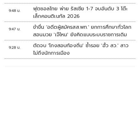
ฟุตซอลไทย พ่าย รัสเซีย 1-7 จบอันดับ 3 โต๊ะ
9:48 น.
เล็กคอนติเนทัล 2026
ขำขื่น 'อดีตผู้สมัครสส.พท.' ยกการศึกษาทั่วโลก
9:47 น.
สอนมวย 'เจ๊ไหม' ยังคิดแบบระบบราชการเดิม
ตัดจบ 'โกงสอบท้องถิ่น' ซ้ำรอย 'ฮั้ว สว.' สาว
9:28 น.
ไม่ถึงนักการเมือง