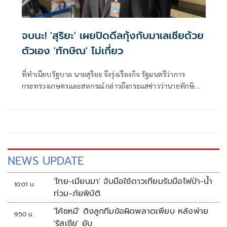
จบนะ! 'สุริยะ' เผยปิดดีลกุ้งกับมาเลเซียด้วย
ตัวเอง 'ทักษิณ' ไม่เกี่ยว
ที่ทำเนียบรัฐบาล นายสุริยะ จึงรุ่งเรืองกิจ รัฐมนตรีว่าการ
กระทรวงเกษตรและสหกรณ์ กล่าวถึงกระแสข่าวว่านายทักษิณ
ชินวัตร อดีตน
NEWS UPDATE
'ไทย-เมียนมา' จับมือใช้ดาวเทียมรับมือไฟป่า-น้ำ
10:01 น.
ท่วม-ภัยพิบัติ
'โค้ชหมี' ติงลูกทีมข้อผิดพลาดเพียบ หลังพ่าย
9:50 น.
'รัสเซีย' ยับ