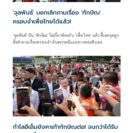
'จุลพันธ์' บอกเลิกถามเรื่อง 'ทักษิณ'
ครอบงำเพื่อไทยได้แล้ว!
'จุลพันธ์' ยัน 'ทักษิณ' ไม่เกี่ยวข้องกับ 'เพื่อไทย' แล้ว ชี้เลยจุดถูก
ตั้งคำถามเรื่องครอบงำ ลั่นพรรคมีแนวทางของตัวเอง
กำไลอีเอ็มยังคาเท้าทักษิณต่อ! จนกว่าได้รับ