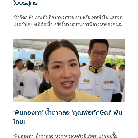
ใบบริสุทธิ์
'ทักษิณ' พ้นโทษทันทีจากพระราชทานอภัยโทษทั่วไป และจะ
ปลดกำไล EM ก็ต่อเมื่อเสร็จสิ้นกระบวนการพิจารณาของคณะ
กรรมการฯ 3 ฝ่ายภายใน 120 วันและต้องรอใบบริสุทธิ์ก่อน
'พินทองทา' น้ำตาคลอ 'คุณพ่อทักษิณ' พ้น
โทษ!
'พินทองทา' น้ำตาคลอ บอก 'ครอบครัวชินวัตร' ปลาบปลื้ม