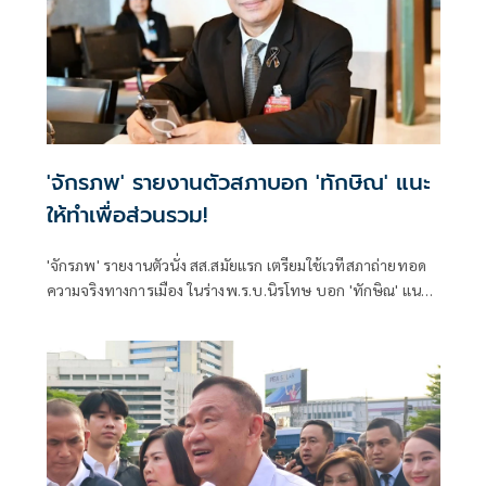
'จักรภพ' รายงานตัวสภาบอก 'ทักษิณ' แนะ
ให้ทำเพื่อส่วนรวม!
'จักรภพ' รายงานตัวนั่ง สส.สมัยแรก เตรียมใช้เวทีสภาถ่ายทอด
ความจริงทางการเมือง ในร่างพ.ร.บ.นิรโทษ บอก 'ทักษิณ' แนะ
ให้ทำเพื่อส่วนรวม เป็นสส.ต้องคิดถึงประวัติศาสตร์ อย่าคิดแต่
ความนิยมวันนี้พรุ่งนี้