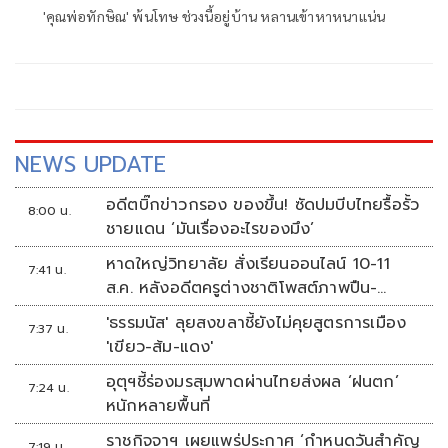
'คุณพ่อทักษิณ' พ้นโทษ ช่วงนี้อยู่บ้าน หลานเข้าหาหนาแน่น
NEWS UPDATE
อดีตบิ๊กข่าวกรอง ของขึ้น! ซัดปมบีบไทยรื้อรั้ว
8:00 น.
ชายแดน ‘มันเรื่องอะไรของมึง’
หาดใหญ่วิทยาลัย สั่งเรียนออนไลน์ 10-11
7:41 น.
ส.ค. หลังอดีตครูต่างชาติโพสต์ภาพปืน-
ข้อความข่มขู่
'ธรรมนัส' ลุยสงขลาชี้ยังไม่คุยสูตรการเมือง
7:37 น.
'เขียว-ส้ม-แดง'
อุตุฯชี้ร่องมรสุมพาดผ่านไทยส่งผล ‘ฝนตก’
7:24 น.
หนักหลายพื้นที่
ราชกิจจาฯ เผยแพร่ประกาศ ‘กำหนดวันสำคัญ
7:19 น.