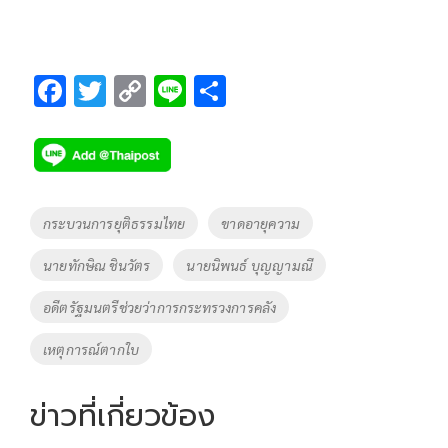
F
T
C
Li
S
ac
wi
o
n
h
e
tt
p
e
ar
b
er
y
e
o
Li
Tags
กระบวนการยุติธรรมไทย
ขาดอายุความ
o
n
นายทักษิณ ชินวัตร
นายนิพนธ์ บุญญามณี
k
k
อดีตรัฐมนตรีช่วยว่าการกระทรวงการคลัง
เหตุการณ์ตากใบ
ข่าวที่เกี่ยวข้อง