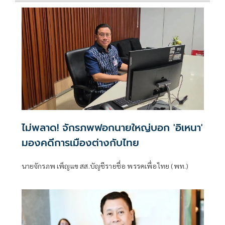
ไม่พลาด! จักรภพฟอกนายใหญ่บอก 'อิเหนา'
มองคดีการเมืองต่างกับไทย
นายจักรภพ เพ็ญแข สส.บัญชีรายชื่อ พรรคเพื่อไทย (พท.)