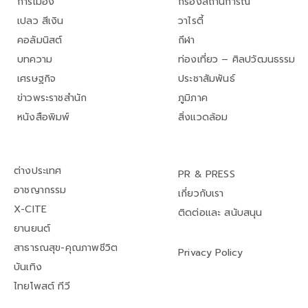
การเมือง
กรองสถานการณ์
เปลว สีเงิน
วาไรตี้
คอลัมนิสต์
กีฬา
บทความ
ท่องเที่ยว – ศิลปวัฒนธรรม
เศรษฐกิจ
ประชาสัมพันธ์
ข่าวพระราชสำนัก
ภูมิภาค
หนังสือพิมพ์
สิ่งแวดล้อม
ต่างประเทศ
PR & PRESS
อาชญากรรม
เกี่ยวกับเรา
X-CITE
ติดต่อและ สนับสนุน
ยานยนต์
สาธารณสุข-คุณภาพชีวิต
Privacy Policy
บันเทิง
ไทยโพสต์ ทีวี