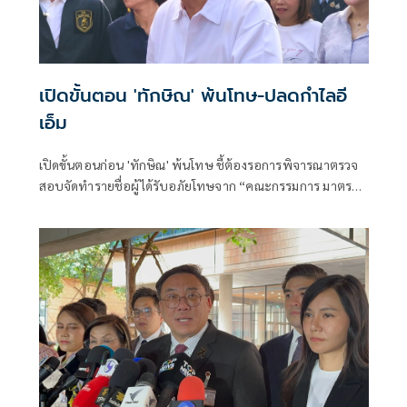
เปิดขั้นตอน 'ทักษิณ' พ้นโทษ-ปลดกำไลอี
เอ็ม
เปิดขั้นตอนก่อน 'ทักษิณ' พ้นโทษ ชี้ต้องรอการพิจารณาตรวจ
สอบจัดทำรายชื่อผู้ได้รับอภัยโทษจาก “คณะกรรมการ มาตรา
21 ก่อนเดินทางไปรับใบบริสุทธิ์ และยื่นปลดกำไล EM กับ
สำนักงานคุมประพฤติ