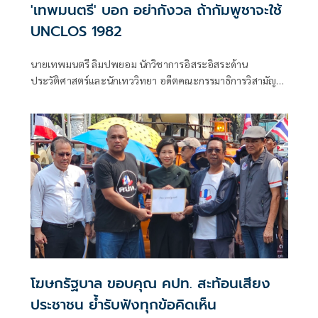
'เทพมนตรี' บอก อย่ากังวล ถ้ากัมพูชาจะใช้
UNCLOS 1982
นายเทพมนตรี ลิมปพยอม นักวิชาการอิสระอิสระด้าน
ประวัติศาสตร์และนักเทววิทยา อดีตคณะกรรมาธิการวิสามัญ
ศึกษาข้อดี-ข้อเสียการยกเลิก MOU 2544 (และ 2543) สภาผู้
แทนราษฎร โพสต์เฟซบุ๊กกรณีครม.ยกเลิก MOU 44 แล้วใช้
อนุสัญญาสหประชาชาติว่าด้วยกฎหมายทางทะเล (UNCLOS)
ว่า ·
โฆษกรัฐบาล ขอบคุณ คปท. สะท้อนเสียง
ประชาชน ย้ำรับฟังทุกข้อคิดเห็น