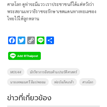
ศาลโลก ดูท่าจะมีแวว เราประชาชนก็ได้แต่หวังว่า
พระสยามเทวาธิราชจะรักษาเขตแดนทางทะเลของ
ไทยไว้ให้ลูกหลาน
F
T
C
Li
S
ac
wi
o
n
h
e
tt
p
e
ar
b
er
y
e
o
Li
Tags
MOU44
นักวิชาการอิสระด้านประวัติศาสตร์
o
n
นายเทพมนตรี ลิมปพยอม
พ่อบังเกิดเกล้า
ศาลโลก
k
k
ข่าวที่เกี่ยวข้อง