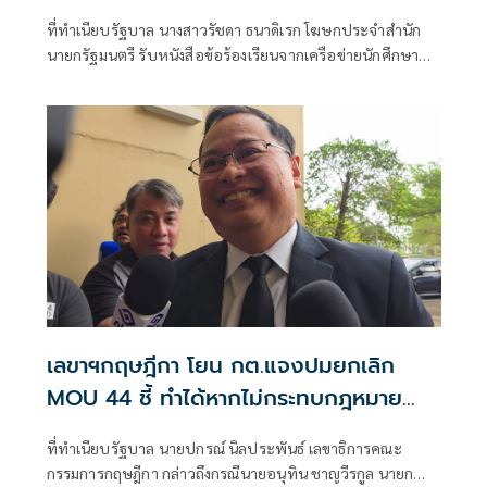
ที่ทำเนียบรัฐบาล นางสาวรัชดา ธนาดิเรก โฆษกประจำสำนัก
นายกรัฐมนตรี รับหนังสือข้อร้องเรียนจากเครือข่ายนักศึกษา
ประชาชนปฏิ
เลขาฯกฤษฎีกา โยน กต.แจงปมยกเลิก
MOU 44 ชี้ ทำได้หากไม่กระทบกฎหมาย
ระหว่างประเทศ
ที่ทำเนียบรัฐบาล นายปกรณ์ นิลประพันธ์ เลขาธิการคณะ
กรรมการกฤษฎีกา กล่าวถึงกรณีนายอนุทิน ชาญวีรกูล นายก