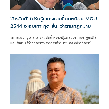
'สีหศักดิ์' ไม่รับรู้เขมรแอบขึ้นทะเบียน MOU
2544​ จะฮุบเกาะกูด ลั่น! ว่าตามกฎหมาย
ระหว่างประเทศ
ที่ทำเนียบ​รัฐบาล​ นายสีหศักดิ์​ พวงเกตุแก้ว​ รองนายกรัฐมนตรี
และ​รัฐมนตรี​ว่าการ​กระทรวง​การต่างประเทศ​ กล่าวถึงกรณี
ทหารกัมพูชาจับ