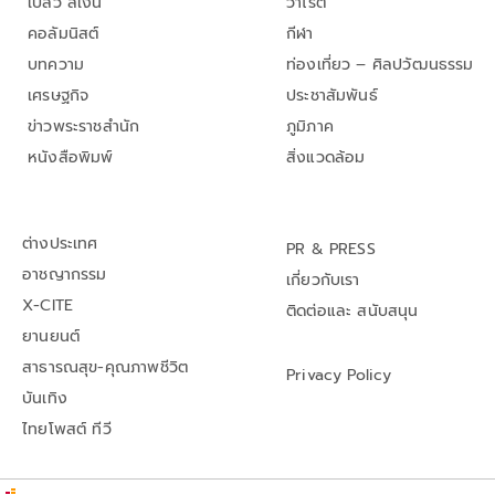
เปลว สีเงิน
วาไรตี้
คอลัมนิสต์
กีฬา
บทความ
ท่องเที่ยว – ศิลปวัฒนธรรม
เศรษฐกิจ
ประชาสัมพันธ์
ข่าวพระราชสำนัก
ภูมิภาค
หนังสือพิมพ์
สิ่งแวดล้อม
ต่างประเทศ
PR & PRESS
อาชญากรรม
เกี่ยวกับเรา
X-CITE
ติดต่อและ สนับสนุน
ยานยนต์
สาธารณสุข-คุณภาพชีวิต
Privacy Policy
บันเทิง
ไทยโพสต์ ทีวี