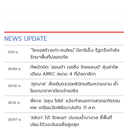
รัฐมนตรี และ รมว
NEWS UPDATE
“โครงสร้างเก่า-คนใหม่”บีอาร์เอ็น รัฐตรึงกำลัง
0:01 น.
รักษาพื้นที่ปลอดภัย
ทัพนักบิด 'ฮอนด้า เรซซิ่ง ไทยแลนด์' ลุ้นล่าโพ
20:43 น.
เดียม ARRC สนาม 4 ที่มัลดาลิกา
‘ศุภมาส’ สั่งเข้มตรวจคลินิกเสริมความงาม ย้ำ
20:32 น.
โฆษณาราคาต้องจ่ายจริง
พี่ชาย 'ฮลุน โซโล่' แจ้งกำหนดการสวดอภิธรรม
20:12 น.
ศพ เตรียมจัดพิธีฌาปนกิจ 11 ส.ค.
'ลลิดา' โต้ 'รักชนก' ปมงบน้ำบาดาล ชี้พื้นที่
20:07 น.
ปชน.ได้วงเงินเฉลี่ยสูงสุด