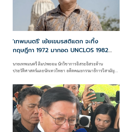
'เทพมนตรี' เย้ยเขมรสติแตก จะทิ้ง
กฤษฎีกา 1972 มากอด UNCLOS 1982
หรือจะเอาทั้งคู่
นายเทพมนตรี ลิมปพยอม นักวิชาการอิสระอิสระด้าน
ประวัติศาสตร์และนักเทววิทยา อดีตคณะกรรมาธิการวิสามัญ
ศึกษาข้อดี-ข้อเสียการยกเลิก MOU 2544 (และ 2543) สภาผู้
แทนราษฎร โพสต์เฟซบุ๊ก ว่า เขมรสติแตก