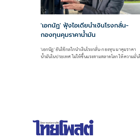
'เอกนัฏ' ฟุ้งไอเดียนำเงินโรงกลั่น-
กองทุนคุมราคาน้ำมัน
'เอกนัฏ' ยันใช้กลไกนำเงินโรงกลั่น-กองทุน มาคุมราคา
น้ำมันในประเทศ ไม่ให้ขึ้นแรงตามตลาดโลก ให้ความมั่น
น้ำมันสำรองไม่ขาด