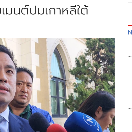
อมเมนต์ปม​เกาหลีใต้
N