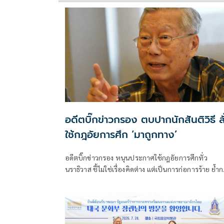
อดีตบิ๊กข่าวกรอง ตบปากนักสันติวิธี ลั
ใช้กฎอัยการศึก ‘มาถูกทาง’
อดีตบิ๊กข่าวกรอง หนุนประกาศใช้กฎอัยการศึกทั่ว
นราธิวาส ชี้ไม่ใช่เรื่องคิดต่าง แต่เป็นการก่อการร้าย ย้ำ
อัยการศึกเป็นการใช้อำนาจตามกฎหมาย และ “มันไม่ใช
แห่งป่า”