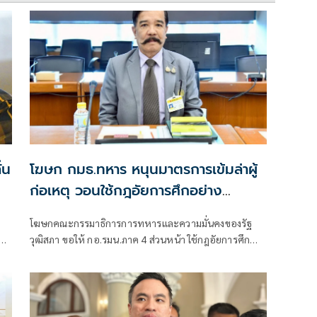
่น
โฆษก กมธ.ทหาร หนุนมาตรการเข้มล่าผู้
ก่อเหตุ วอนใช้กฎอัยการศึกอย่าง
รอบคอบ
โฆษกคณะกรรมาธิการการทหารและความมั่นคงของรัฐ
กฎ
วุฒิสภา ขอให้ กอ.รมน.ภาค 4 ส่วนหน้า ใช้กฎอัยการศึก
่กฎ
อย่างรอบคอบ ไม่กระทบวิถีชีวิตประชาช