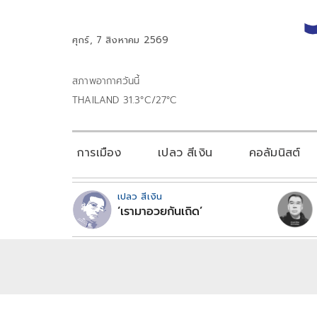
ศุกร์, 7 สิงหาคม 2569
สภาพอากาศวันนี้
THAILAND 31.3°C/27°C
การเมือง
เปลว สีเงิน
คอลัมนิสต์
เปลว สีเงิน
‘เรามาอวยกันเถิด’