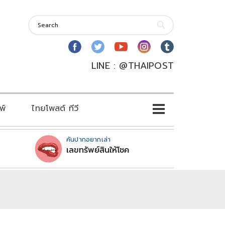
LINE : @THAIPOST
พ์
ไทยโพสต์ ทีวี
คันปากอยากเล่า
เลขทรัพย์สินให้โชค