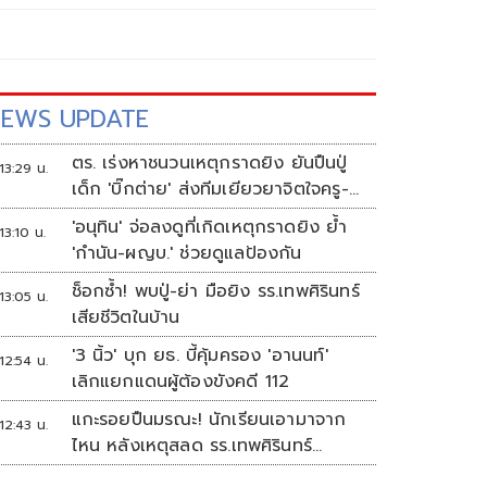
EWS UPDATE
ตร. เร่งหาชนวนเหตุกราดยิง ยันปืนปู่
13:29 น.
เด็ก 'บิ๊กต่าย' ส่งทีมเยียวยาจิตใจครู-
นร.
'อนุทิน' จ่อลงดูที่เกิดเหตุกราดยิง ย้ำ
13:10 น.
'กำนัน-ผญบ.' ช่วยดูแลป้องกัน
ช็อกซ้ำ! พบปู่-ย่า มือยิง รร.เทพศิรินทร์
13:05 น.
เสียชีวิตในบ้าน
'3 นิ้ว' บุก ยธ. บี้คุ้มครอง 'อานนท์'
12:54 น.
เลิกแยกแดนผู้ต้องขังคดี 112
แกะรอยปืนมรณะ! นักเรียนเอามาจาก
12:43 น.
ไหน หลังเหตุสลด รร.เทพศิรินทร์
นนทบุรี