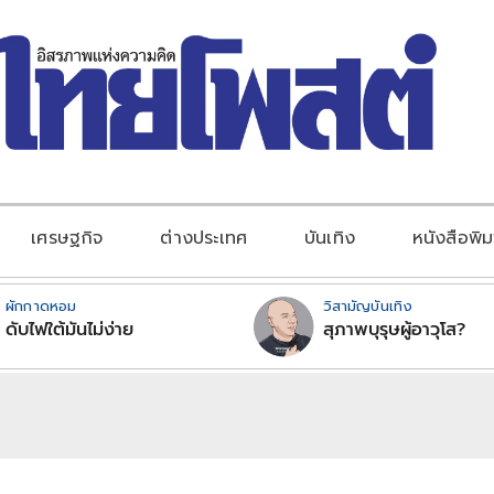
เศรษฐกิจ
ต่างประเทศ
บันเทิง
หนังสือพิม
ผักกาดหอม
วิสามัญบันเทิง
ดับไฟใต้มันไม่ง่าย
สุภาพบุรุษผู้อาวุโส?