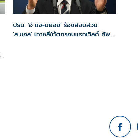
ปธน. 'อี แจ-มยอง' ร้องสอบสวน
'ส.บอล' เกาหลีใต้ตกรอบแรกเวิลด์ คัพ
2026
ใจ