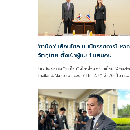
'ซาบีดา' เยือนโซล ชมนิทรรศการโบรา
วัตถุไทย ตั้งเป้าผู้ชม 1 แสนคน
รมว.วัฒนธรรม ”ซาบีดา“ เยือนโซล ตรวจเยี่ยม “Amazin
Thailand: Masterpieces of Thai Art” นำ 200 โบราณ
วัตถุไทย จัดแสดงในพิพิธภัณฑสถานแห่งชาติเกาหลีใต้ น
ท่องเที่ยวให้ความสนใจ ตั้งเป้ายอดผู้เข้าชมไม่ต่ำกว่า 1
แสนคน