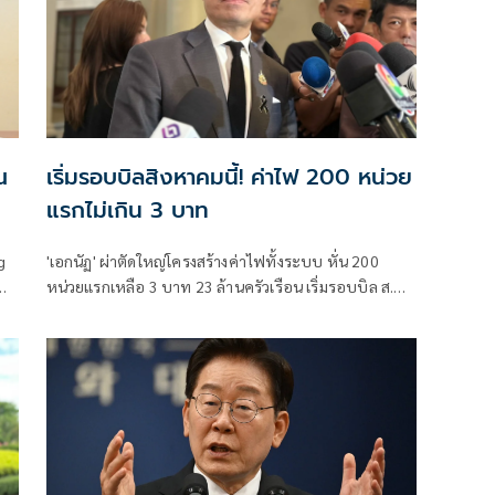
ณ
เริ่มรอบบิลสิงหาคมนี้! ค่าไฟ 200 หน่วย
แรกไม่เกิน 3 บาท
g
'เอกนัฏ' ผ่าตัดใหญ่โครงสร้างค่าไฟทั้งระบบ หั่น 200
หน่วยแรกเหลือ 3 บาท 23 ล้านครัวเรือน เริ่มรอบบิล ส.ค.
ัก
นี้ กพช.ไฟเขียวแยกประเภทผู้ใช้ไฟ ส่วนค่าไฟทาง
สาธารณะให้เอาออกจากค่าไฟฐานลดภาระ ปชช.