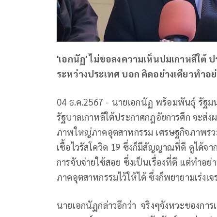
'เอกนัฏ'​ ไม่ขอลงความเห็นปม​เกาหลีใต้ 
ระหว่าง​ประเทศ​ บอก​ คิดอย่างเดียวทำ
04 ธ.ค.2567 - นายเอกนัฏ พร้อมพันธุ์ รัฐม
รัฐบาลเกาหลีใต้ประกาศกฎอัยการศึก​ จะส่
ภาพใหญ่ภาคอุตสาหกรรม เศรษฐกิจภาพรวม
เชื้อไวรัสโควิด 19 ซึ่งก็มีสัญญาณที่ดี ดูได้
การจับจ่ายใช้สอย ซึ่งเป็นเรื่องที่ดี แต่ท
ภาคอุตสาหกรรมไว้ให้ได้ ซึ่งก็พยายามเร่ง
นายเอกนั​ฏกล่าวอีกว่า ​ จริงๆจังหวะของการ