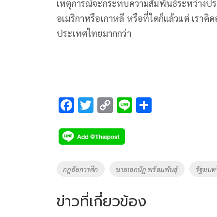
เหตุการณ์จะกระทบความสัมพันธ์ระหว่างประเท
อเมริกาหรือเกาหลี หรือที่ใดก็แล้วแต่ เราค
ประเทศไทยมากกว่า
F
T
C
Li
S
ac
wi
o
n
h
e
tt
p
e
ar
b
er
y
e
o
Li
Tags
กฎอัยการศึก
นายเอกนัฏ พร้อมพันธุ์
รัฐมนต
o
n
k
k
ข่าวที่เกี่ยวข้อง