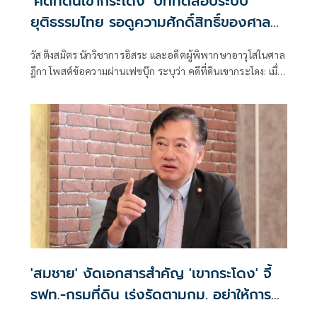
‘คดีที่ดินเขากระโดง’ บททดสอบระบบ
ยุติธรรมไทย รอดูความศักดิ์สิทธิ์ของศาล
ไทย
วัส ติงสมิตร นักวิชาการอิสระ และอดีตผู้พิพากษาอาวุโสในศาล
ฎีกา โพสต์ข้อความผ่านเฟซบุ๊ก ระบุว่า คดีที่ดินเขากระโดง: เมื่อ
ศาลสั่งให้สอบสวน แต่ผลกลับจบที่ ‘ยุติเรื่อง’ ปัญหาที่คดีใหม่
395/2568 ต้องตอบ
'สมชาย' งัดเอกสารสำคัญ 'เขากระโดง' จี้
รฟท.-กรมที่ดิน เร่งรัดตามกม. อย่าให้การ
เมืองกดดัน