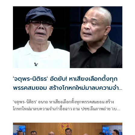
'จตุพร-นิติธร' อัดยับ! หาเสียงเลือกตั้งทุก
พรรคสมยอม สร้างโกหกใหม่มาลบความจำ
เก่าอื้อฉาว
'จตุพร-นิติธร' อนาถ หาเสียงเลือกตั้งทุกพรรคสมยอม สร้าง
โกหกใหม่มาลบความจำเก่าอื้อฉาว ถาม ปชช.ลืมภาพถ่าย 'เบน
สมิธ 'กับนักการเมืองใหญ่แล้วหรือ จำกรณี 'ที่ดินอัลไพน์- ตั๋วพี
เอ็น -ที่ดินรถไฟ-แก๊งสแกมเมอร์' ไม่ได้หรืออย่างไร ซัดนักการ
เมืองพวกนี้ยังหาเสียงวนกลับมาปกครองบ้านเมือง