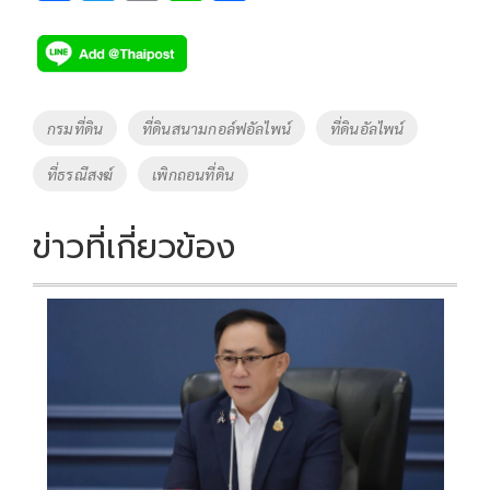
ac
wi
o
n
h
e
tt
p
e
ar
b
er
y
e
o
Li
Tags
กรมที่ดิน
ที่ดินสนามกอล์ฟอัลไพน์
ที่ดินอัลไพน์
o
n
ที่ธรณีสงฆ์
เพิกถอนที่ดิน
k
k
ข่าวที่เกี่ยวข้อง