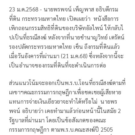
23 ม.ค.2568 - นายพรพจน์​ เพ็ญ​พาส​ อธิบดี​กรม
ที่ดิน​ กระทรวงมหาดไทย เปิดเผยว่า ​ หนังสือการ
เพิกถอนกรรมสิทธิที่ดินของบริษั​ทอัลไพน์​ ให้กลับไ​
ปเป็นที่ธรณีสงฆ์​ หลังจากที่นายชำนาญ​วิทย์​ เต​รัตน์​
รอง​ปลัด​กระทรวง​มหาดไทย​ เซ็น​ ถึงกรมที่ดินแล้ว
เมื่อวันอังคารที่ผ่านมา​ (21 ม.ค.68)​ ซึ่งหลังจากนี้จะ
เป็นอำนาจของกรมที่ดินที่จะดำเนินการต่อ
ส่วนแนวโน้มจะออกเป็นพ.ร.บ.โอนที่ธรณีสงฆ์​ตามที่
เลขาฯคณะกรรมการ​กฤษฎีกา​เพื่อชดเชยผู้เสียหาย
แทนการจ่ายเงินเยียวยาจะทำได้หรือไม่ ​ นายพร
พจน์​ อธิบายว่า​ เคยทำมาแล้วก่อนหน้านี้ในสมัย​ 2
รัฐบาลที่ผ่านมา​ โดยเป็นข้อสังเกตของคณะ
กรรมการ​กฤษฎีกา​ ตามพ.ร.บ.คณะสงฆ์ปี 2505