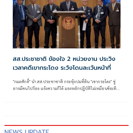
สส.ประชาชาติ ข้องใจ 2 หน่วยงาน ประวิง
เวลาคดีเขากระโดง ระวังโดนละเว้นหน้าที่
"กมลศักดิ์" นำ สส.ประชาชาติ กระทุ้งปมที่ดิน "เขากระโดง" ขู่
อาจมีคนไปร้อง-แจ้งความก็ได้ มองหลักปฏิบัติไม่เหมือนข้อเท็จ
จริง สงสัย “การรถไฟฯ-กรมที่ดิน” สมรู้กันหรือไม่ และไม่จำเป็น
ต้องฟ้องเป็นรายๆ
NEWS UPDATE