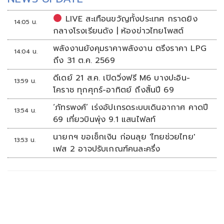
LIVE สะเทือนขวัญทั้งประเทศ กราดยิง
14:05 น.
กลางโรงเรียนดัง | ห้องข่าวไทยโพสต์
พลังงานยังคุมราคาพลังงาน ตรึงราคา LPG
14:04 น.
ถึง 31 ต.ค. 2569
ดีเดย์ 21 ส.ค. เปิดวิ่งฟรี M6 บางปะอิน-
13:59 น.
โคราช ทุกศุกร์-อาทิตย์ ถึงสิ้นปี 69
‘ภัทรพงศ์’ เร่งอัปเกรดระบบเดินอากาศ คาดปี
13:54 น.
69 เที่ยวบินพุ่ง 9.1 แสนไฟลท์
นายกฯ ขอเช็กเงิน ก่อนลุย 'ไทยช่วยไทย'
13:53 น.
เฟส 2 อาจปรับเกณฑ์คนละครึ่ง