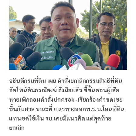
อธิบดีกรมที่ดิน เผย คำสั่งยกเลิกกรรมสิทธิ​ที่ดิน
อัลไพน์​คืนธรณีสงฆ์​ ถึงมือแล้ว​ ชี้ขั้นตอนผู้เสีย
หายเพิกถอนคำสั่งปกครอง -เรียกร้องค่าชดเชย
ขึ้นกับศาล ขณะที่ แนวทางออกพ.ร.บ.โอนที่ดิน
แทนชดใช้เงิน รบ.เคยมีแนวคิด แต่สุดท้าย
ยกเลิก
​