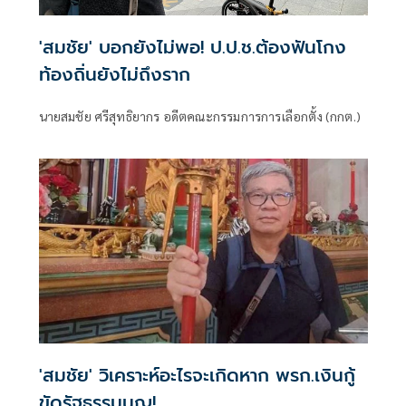
'สมชัย' บอกยังไม่พอ! ป.ป.ช.ต้องฟันโกง
ท้องถิ่นยังไม่ถึงราก
นายสมชัย ศรีสุทธิยากร อดีตคณะกรรมการการเลือกตั้ง (กกต.)
'สมชัย' วิเคราะห์อะไรจะเกิดหาก พรก.เงินกู้
ขัดรัฐธรรมนูญ!