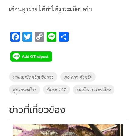
เตือนทุกฝ่าย ให้ทำให้ถูกระเบียบครับ
F
T
C
Li
S
ac
wi
o
n
h
e
tt
p
e
ar
b
er
y
e
o
Li
Tags
นายสมชัย ศรีสุทธิยากร
ผอ.กกต.จังหวัด
o
n
ผู้ช่วยหาเสียง
ฟ้องม.157
ระเบียบการหาเสียง
k
k
ข่าวที่เกี่ยวข้อง