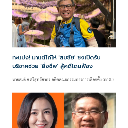
ทะแม่ง! มาแต่ไก่โห่ 'สมชัย' ชงเปิดรับ
บริจาคช่วย 'ยิ่งชีพ' สู้คดีโดนฟ้อง
นายสมชัย ศรีสุทธิยากร อดีตคณะกรรมการการเลือกตั้ง (กกต.)