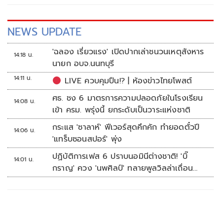
NEWS UPDATE
'ฉลอง เรี่ยวแรง' เปิดปากเล่าชนวนเหตุสังหาร
14:18 น.
นายก อบจ.นนทบุรี
14:11 น.
LIVE ควบคุมปืน!? | ห้องข่าวไทยโพสต์
ศธ. ชง 6 มาตรการความปลอดภัยในโรงเรียน
14:08 น.
เข้า ครม. พรุ่งนี้ ยกระดับเป็นวาระแห่งชาติ
กระแส 'ซาลาห์' ฟีเวอร์สุดคึกคัก ทำยอดตั๋วปี
14:06 น.
'แทร็บซอนสปอร์' พุ่ง
ปฏิบัติการเฟส 6 ปราบนอมินีต่างชาติ! 'บิ๊
14:01 น.
กราญ' ควง 'นพศิลป์' ทลายพูลวิลล่าเถื่อน
หัวหิน