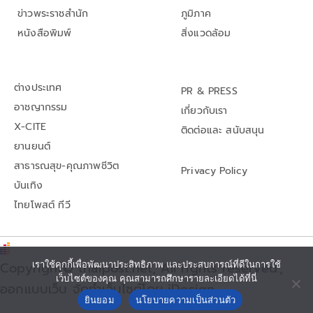
ข่าวพระราชสำนัก
ภูมิภาค
หนังสือพิมพ์
สิ่งแวดล้อม
ต่างประเทศ
PR & PRESS
อาชญากรรม
เกี่ยวกับเรา
X-CITE
ติดต่อและ สนับสนุน
ยานยนต์
สาธารณสุข-คุณภาพชีวิต
Privacy Policy
บันเทิง
ไทยโพสต์ ทีวี
เราใช้คุกกี้เพื่อพัฒนาประสิทธิภาพ และประสบการณ์ที่ดีในการใช้
Copyright© thaipost.net, All rights reserved.,
เว็บไซต์ของคุณ คุณสามารถศึกษารายละเอียดได้ที่นี่
ออกแบบเว็บ จัดทำเว็บไซต์โดย iDesign
ยินยอม
นโยบายความเป็นส่วนตัว