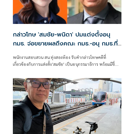
กล่าวโทษ 'สมชัย-พนิดา' ปมแต่งตั้งอนุ
กมธ. จ่อขยายผลถึงคณะ กมธ.-อนุ กมธ.ที่
เกี่ยวข้อง
พนักงานสอบสวน สน.ทุ่งสองห้อง รับคำกล่าวโทษคดีที่
เกี่ยวข้องกับการแต่งตั้ง’สมชัย’ เป็นอนุกรรมาธิการ พร้อมมีชื่อ
‘พนิดา’ ถูกกล่าวโทษในคดีเดียวกัน ขณะที่ผู้กล่าวโทษอยู่
ระหว่างรวบรวมพยานหลักฐาน เพื่อดำเนินการเพิ่มเติมกับ
บุคคลที่เกี่ยวข้องทั้งคณะกรรมาธิการและคณะอนุกรรมาธิการ