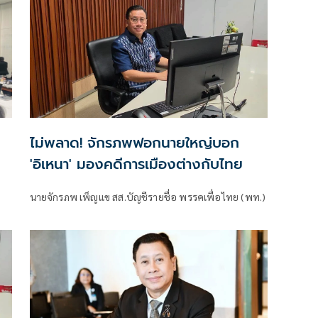
ไม่พลาด! จักรภพฟอกนายใหญ่บอก
'อิเหนา' มองคดีการเมืองต่างกับไทย
นายจักรภพ เพ็ญแข สส.บัญชีรายชื่อ พรรคเพื่อไทย (พท.)