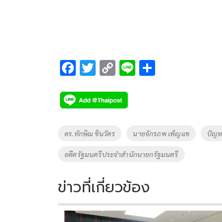
F
T
C
Li
S
ac
wi
o
n
h
e
tt
p
e
ar
b
er
y
e
o
Li
Tags
ดร.ทักษิณ ชินวัตร
นายจักรภพ เพ็ญแข
ปัญห
o
n
อดีตรัฐมนตรีประจำสำนักนายกรัฐมนตรี
k
k
ข่าวที่เกี่ยวข้อง