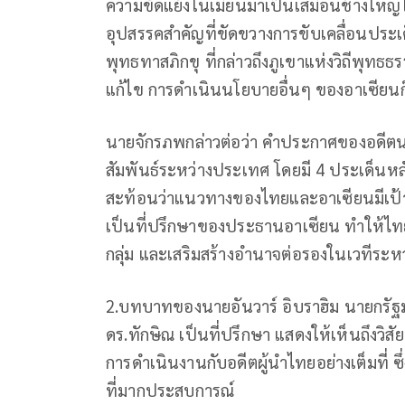
ความขัดแย้งในเมียนมาเป็นเสมือนช้างใหญ่ใ
อุปสรรคสำคัญที่ขัดขวางการขับเคลื่อนประเ
พุทธทาสภิกขุ ที่กล่าวถึงภูเขาแห่งวิถีพุทธธร
แก้ไข การดำเนินนโยบายอื่นๆ ของอาเซียนก็
นายจักรภพกล่าวต่อว่า คำประกาศของอดีตนาย
สัมพันธ์ระหว่างประเทศ โดยมี 4 ประเด็นหลั
สะท้อนว่าแนวทางของไทยและอาเซียนมีเป้า
เป็นที่ปรึกษาของประธานอาเซียน ทำให
กลุ่ม และเสริมสร้างอำนาจต่อรองในเวทีระ
2.บทบาทของนายอันวาร์ อิบราฮิม นายกรัฐมน
ดร.ทักษิณ เป็นที่ปรึกษา แสดงให้เห็นถึงวิส
การดำเนินงานกับอดีตผู้นำไทยอย่างเต็มที่ ซ
ที่มากประสบการณ์