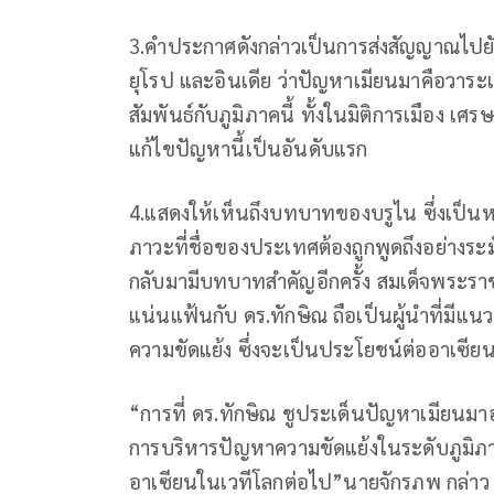
3.คำประกาศดังกล่าวเป็นการส่งสัญญาณไปย
ยุโรป และอินเดีย ว่าปัญหาเมียนมาคือวาร
สัมพันธ์กับภูมิภาคนี้ ทั้งในมิติการเมือง 
แก้ไขปัญหานี้เป็นอันดับแรก
4.แสดงให้เห็นถึงบทบาทของบรูไน ซึ่งเป็นห
ภาวะที่ชื่อของประเทศต้องถูกพูดถึงอย่างระ
กลับมามีบทบาทสำคัญอีกครั้ง สมเด็จพระราชาธ
แน่นแฟ้นกับ ดร.ทักษิณ ถือเป็นผู้นำที่มีแนว
ความขัดแย้ง ซึ่งจะเป็นประโยชน์ต่ออาเซี
“การที่ ดร.ทักษิณ ชูประเด็นปัญหาเมียนมาอย
การบริหารปัญหาความขัดแย้งในระดับภูมิภาค
อาเซียนในเวทีโลกต่อไป”นายจักรภพ กล่าว