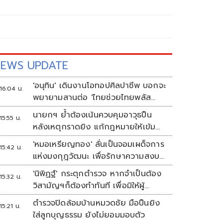
EWS UPDATE
'อนุทิน' เดินงานโอทอปศิลปาชีพ บอกจะ
16:04 น.
พยายามสานต่อ 'ไทยช่วยไทยพลัส
เฟส 2'
นายกฯ ย้ำต้องเน้นควบคุมอาวุธปืน
15:55 น.
หลังเหตุกราดยิง แก้กฎหมายให้เข้ม
งวด ตั้งด่านตรวจเพิ่ม
'หมอเหรียญทอง' ลั่นเป็นจอมเผด็จการ
15:42 น.
แห่งมงกุฎวัฒนะ เพื่อรักษาความสงบ
ปลอดภัยภายในรพ.
'นิพิฏฐ์' กระตุกตำรวจ หากจำเป็นต้อง
15:32 น.
วิสามัญฯก็ต้องทำทันที เพื่อมิให้ผู้
บริสุทธิ์เสียชีวิตเพิ่ม
ตำรวจปิดล้อมบ้านหมวดชัย มือปืนยิง
15:21 น.
ใส่ลูกบุญธรรม ยังไม่ยอมมอบตัว