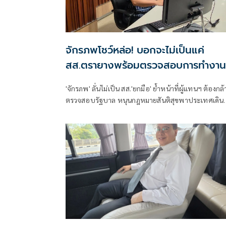
จักรภพโชว์หล่อ! บอกจะไม่เป็นแค่
สส.ตรายางพร้อมตรวจสอบการทำงาน
รัฐบาลด้วย
'จักรภพ' ลั่นไม่เป็น สส.'ยกมือ' ย้ำหน้าที่ผู้แทนฯ ต้องกล้
ตรวจสอบรัฐบาล หนุนกฎหมายสันติสุขพาประเทศเดิน
หน้า พร้อมชี้นักการเมืองต้องพร้อมรับการตรวจสอบ
เพราะอำนาจเป็นของประชาชน