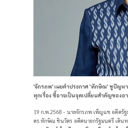
'จักรภพ' เผยคำประกาศ 'ทักษิณ' ชูปัญห
ทุกเรื่อง ชี้อาจเป็นจุดเปลี่ยนสำคัญของ
19 ก.พ.2568 - นายจักรภพ เพ็ญแข อดีตรัฐม
ดร.ทักษิณ ชินวัตร อดีตนายกรัฐมนตรี เดิน