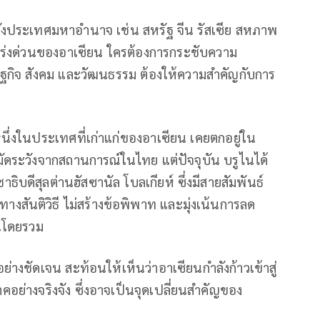
ังประเทศมหาอำนาจ เช่น สหรัฐ จีน รัสเซีย สหภาพ
ะเร่งด่วนของอาเซียน ใครต้องการกระชับความ
เศรษฐกิจ สังคม และวัฒนธรรม ต้องให้ความสำคัญกับการ
นึ่งในประเทศที่เก่าแก่ของอาเซียน เคยตกอยู่ใน
มัดระวังจากสถานการณ์ในไทย แต่ปัจจุบัน บรูไนได้
ิบดีสุลต่านฮัสซานัล โบลเกียห์ ซึ่งมีสายสัมพันธ์
ทางสันติวิธี ไม่สร้างข้อพิพาท และมุ่งเน้นการลด
ยนโดยรวม
่างชัดเจน สะท้อนให้เห็นว่าอาเซียนกำลังก้าวเข้าสู่
อย่างจริงจัง ซึ่งอาจเป็นจุดเปลี่ยนสำคัญของ