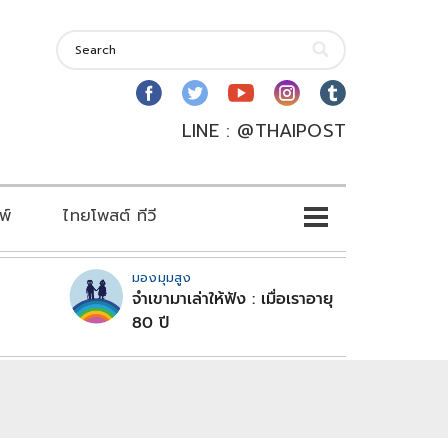
LINE : @THAIPOST
พ์
ไทยโพสต์ ทีวี
มองมุมสูง
จำเขามาเล่าให้ฟัง : เมื่อเราอายุ
80 ปี