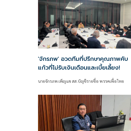
'จักรภพ' อวดทีมที่ปรึกษาคุณภาพคับ
แก้วที่ไม่รับเงินเดือนและเบี้ยเลี้ยง!
นายจักรภพ เพ็ญแข สส.บัญชีรายชื่อ พรรคเพื่อไทย