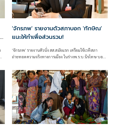
'จักรภพ' รายงานตัวสภาบอก 'ทักษิณ'
แนะให้ทำเพื่อส่วนรวม!
า
'จักรภพ' รายงานตัวนั่ง สส.สมัยแรก เตรียมใช้เวทีสภา
ถ่ายทอดความจริงทางการเมือง ในร่างพ.ร.บ.นิรโทษ บอก
'ทักษิณ' แนะให้ทำเพื่อส่วนรวม เป็นสส.ต้องคิดถึง
ประวัติศาสตร์ อย่าคิดแต่ความนิยมวันนี้พรุ่งนี้