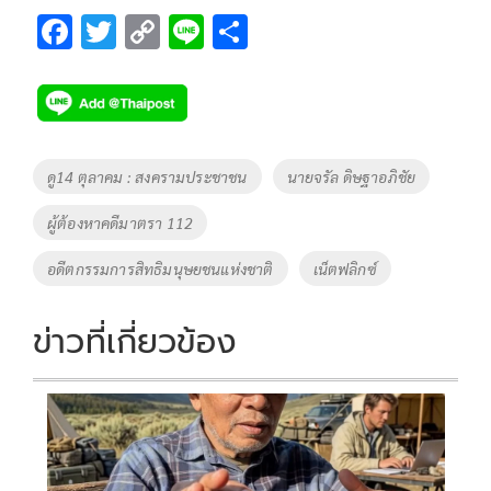
F
T
C
Li
S
ac
wi
o
n
h
e
tt
p
e
ar
b
er
y
e
o
Li
Tags
ดู14 ตุลาคม : สงครามประชาชน
นายจรัล ดิษฐาอภิชัย
o
n
ผู้ต้องหาคดีมาตรา 112
k
k
อดีตกรรมการสิทธิมนุษยชนแห่งชาติ
เน็ตฟลิกซ์
ข่าวที่เกี่ยวข้อง