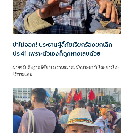
ขำไม่ออก! ประธานผู้ลี้ภัยเรียกร้องยกเลิก
ปร.41 เพราะตัวเองก็ถูกหางเลขด้วย
นายจรัล ดิษฐาอภิชัย ประธานสมาคมนักประชาธิปไตยชาวไทย
ไร้พรมแดน