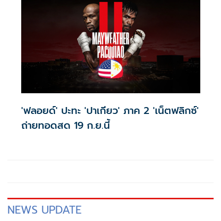
'ฟลอยด์' ปะทะ 'ปาเกียว' ภาค 2 'เน็ตฟลิกซ์'
ถ่ายทอดสด 19 ก.ย.นี้
NEWS UPDATE