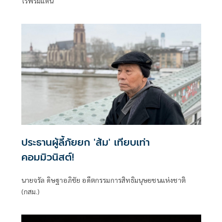
ไร้พรมแดน
ประธานผู้ลี้ภัยยก 'ส้ม' เทียบเท่า
คอมมิวนิสต์!
นายจรัล ดิษฐาอภิชัย อดีตกรรมการสิทธิมนุษยชนแห่งชาติ
(กสม.)