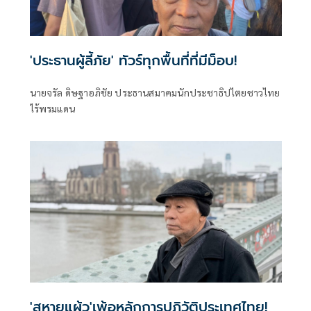
'ประธานผู้ลี้ภัย' ทัวร์ทุกพื้นที่ที่มีม็อบ!
นายจรัล ดิษฐาอภิชัย ประธานสมาคมนักประชาธิปไตยชาวไทย
ไร้พรมแดน
'สหายแผ้ว'เพ้อหลักการปฏิวัติประเทศไทย!