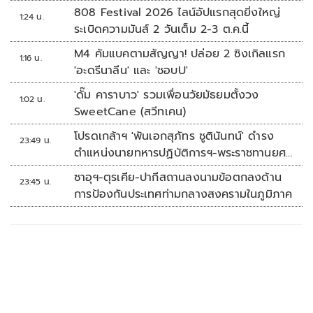
808 Festival 2026 ไลน์อัปแรกสุดยิ่งใหญ่
1:24 น.
ระเบิดความมันส์ 2 วันเต็ม 2-3 ต.ค.นี้
M4 คัมแบคตามสัญญา! ปล่อย 2 ซิงเกิลแรก
1:16 น.
'อะดรีนาลีน' และ 'ชอบU'
'ดั๊ม คาราบาว' รวมเพื่อนวัยมัธยมตั้งวง
1:02 น.
SweetCane (สวีทเคน)
โปรดเกล้าฯ 'พันเอกสุภัทร ชูตินันทน์' ดำรง
23:49 น.
ตำแหน่งนายทหารปฏิบัติการฯ-พระราชทานยศ
'พลตรี'
ซาอุฯ-ตุรเคีย-ปากีสถานลงนามข้อตกลงด้าน
23:45 น.
การป้องกันประเทศท่ามกลางสงครามในภูมิภาค