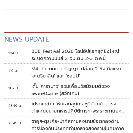
NEWS UPDATE
808 Festival 2026 ไลน์อัปแรกสุดยิ่งใหญ่
1:24 น.
ระเบิดความมันส์ 2 วันเต็ม 2-3 ต.ค.นี้
M4 คัมแบคตามสัญญา! ปล่อย 2 ซิงเกิลแรก
1:16 น.
'อะดรีนาลีน' และ 'ชอบU'
'ดั๊ม คาราบาว' รวมเพื่อนวัยมัธยมตั้งวง
1:02 น.
SweetCane (สวีทเคน)
โปรดเกล้าฯ 'พันเอกสุภัทร ชูตินันทน์' ดำรง
23:49 น.
ตำแหน่งนายทหารปฏิบัติการฯ-พระราชทานยศ
'พลตรี'
ซาอุฯ-ตุรเคีย-ปากีสถานลงนามข้อตกลงด้าน
23:45 น.
การป้องกันประเทศท่ามกลางสงครามในภูมิภาค