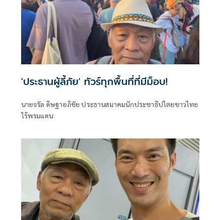
'ประธานผู้ลี้ภัย' ทัวร์ทุกพื้นที่ที่มีม็อบ!
นายจรัล ดิษฐาอภิชัย ประธานสมาคมนักประชาธิปไตยชาวไทย
ไร้พรมแดน