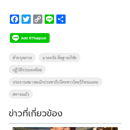
F
T
C
Li
S
ac
wi
o
n
h
e
tt
p
e
ar
b
er
y
e
o
Li
Tags
ซ้ายบุพกาล
นายจรัล ดิษฐาอภิชัย
o
n
ปฏิวัติประเทศไทย
k
k
ประธานสมาคมนักประชาธิปไตยชาวไทยไร้พรมแดน
สหายแผ้ว
ข่าวที่เกี่ยวข้อง