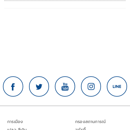
การเมือง
กรองสถานการณ์
เปลว สีเงิน
วาไรตี้