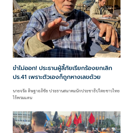
ขำไม่ออก! ประธานผู้ลี้ภัยเรียกร้องยกเลิก
ปร.41 เพราะตัวเองก็ถูกหางเลขด้วย
นายจรัล ดิษฐาอภิชัย ประธานสมาคมนักประชาธิปไตยชาวไทย
ไร้พรมแดน