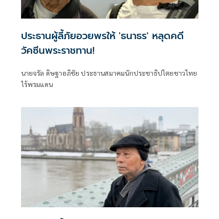
ประธานผู้ลี้ภัยอวยพรให้ 'ธนาธร' หลุดคดี
วัคซีนพระราชทาน!
นายจรัล ดิษฐาอภิชัย ประธานสมาคมนักประชาธิปไตยชาวไทย
ไร้พรมแดน