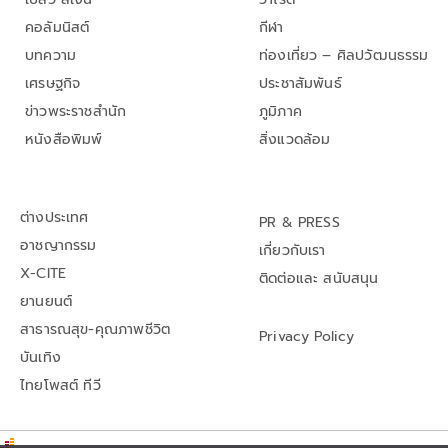
คอลัมนิสต์
กีฬา
บทความ
ท่องเที่ยว – ศิลปวัฒนธรรม
เศรษฐกิจ
ประชาสัมพันธ์
ข่าวพระราชสำนัก
ภูมิภาค
หนังสือพิมพ์
สิ่งแวดล้อม
ต่างประเทศ
PR & PRESS
อาชญากรรม
เกี่ยวกับเรา
X-CITE
ติดต่อและ สนับสนุน
ยานยนต์
สาธารณสุข-คุณภาพชีวิต
Privacy Policy
บันเทิง
ไทยโพสต์ ทีวี