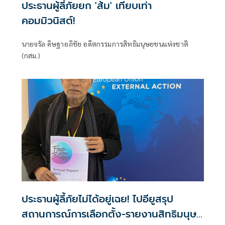
ประธานผู้ลี้ภัยยก 'ส้ม' เทียบเท่า
คอมมิวนิสต์!
นายจรัล ดิษฐาอภิชัย อดีตกรรมการสิทธิมนุษยชนแห่งชาติ
(กสม.)
ประธานผู้ลี้ภัยไม่ได้อยู่เฉย! ไปอียูสรุป
สถานการณ์การเลือกตั้ง-รายงานสิทธิมนุษย