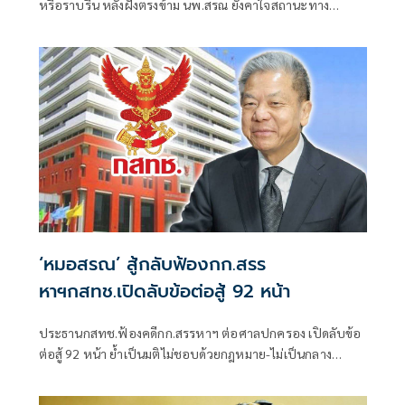
หรือราบรื่น หลังฝั่งตรงข้าม นพ.สรณ ยังคาใจสถานะทาง
กฎหมาย
‘หมอสรณ’ สู้กลับฟ้องกก.สรร
หาฯกสทช.เปิดลับข้อต่อสู้ 92 หน้า
ประธานกสทช.ฟ้องคดีกก.สรรหาฯ ต่อศาลปกครอง เปิดลับข้อ
ต่อสู้ 92 หน้า ย้ำเป็นมติไม่ชอบด้วยกฎหมาย-ไม่เป็นกลาง
“อนุทิน”รอรับเผือกร้อน ชะลอเรื่องหรือลุยไฟ นำชื่อขึ้น
ทูลเกล้าฯ