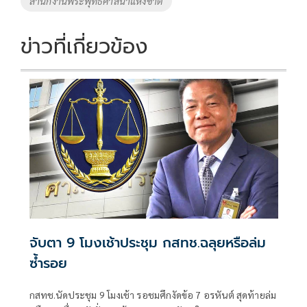
สำนักงานพระพุทธศาสนาแห่งชาติ
ข่าวที่เกี่ยวข้อง
จับตา 9 โมงเช้าประชุม กสทช.ฉลุยหรือล่ม
ซ้ำรอย
กสทช.นัดประชุม 9 โมงเช้า รอชมศึกงัดข้อ 7 อรหันต์ สุดท้ายล่ม