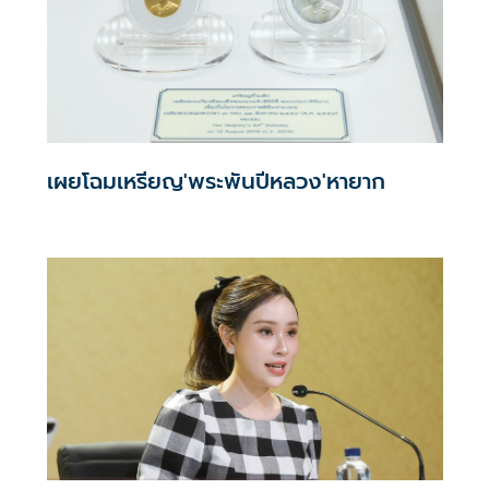
เผยโฉมเหรียญ'พระพันปีหลวง'หายาก