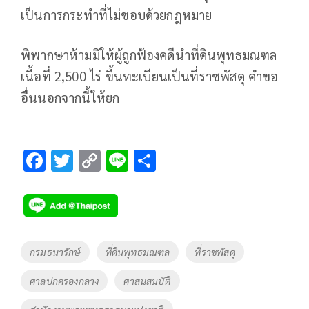
เป็นการกระทำที่ไม่ชอบด้วยกฎหมาย
พิพากษาห้ามมิให้ผู้ถูกฟ้องคดีนำที่ดินพุทธมณฑล
เนื้อที่ 2,500 ไร่ ขึ้นทะเบียนเป็นที่ราชพัสดุ คำขอ
อื่นนอกจากนี้ให้ยก
F
T
C
Li
S
ac
wi
o
n
h
e
tt
p
e
ar
b
er
y
e
o
Li
Tags
กรมธนารักษ์
ที่ดินพุทธมณฑล
ที่ราชพัสดุ
o
n
ศาลปกครองกลาง
ศาสนสมบัติ
k
k