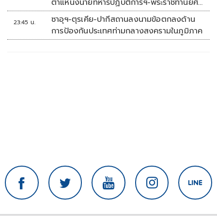
ตำแหน่งนายทหารปฏิบัติการฯ-พระราชทานยศ
'พลตรี'
ซาอุฯ-ตุรเคีย-ปากีสถานลงนามข้อตกลงด้าน
23:45 น.
การป้องกันประเทศท่ามกลางสงครามในภูมิภาค