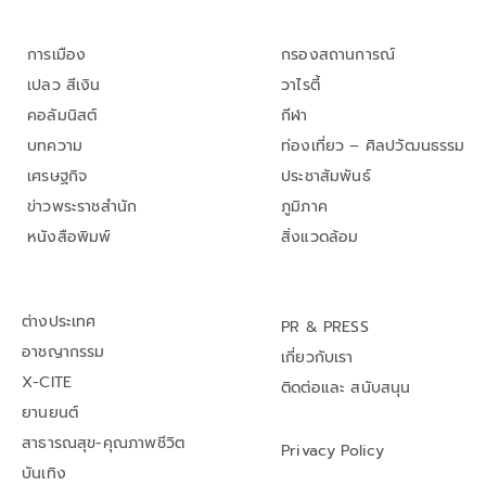
การเมือง
กรองสถานการณ์
เปลว สีเงิน
วาไรตี้
คอลัมนิสต์
กีฬา
บทความ
ท่องเที่ยว – ศิลปวัฒนธรรม
เศรษฐกิจ
ประชาสัมพันธ์
ข่าวพระราชสำนัก
ภูมิภาค
หนังสือพิมพ์
สิ่งแวดล้อม
ต่างประเทศ
PR & PRESS
อาชญากรรม
เกี่ยวกับเรา
X-CITE
ติดต่อและ สนับสนุน
ยานยนต์
สาธารณสุข-คุณภาพชีวิต
Privacy Policy
บันเทิง