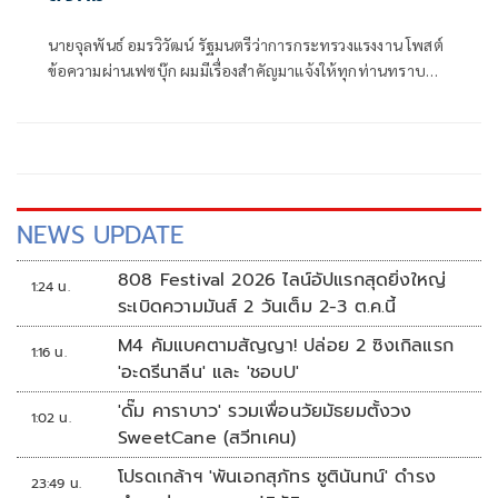
นายจุลพันธ์ อมรวิวัฒน์ รัฐมนตรีว่าการกระทรวงแรงงาน โพสต์
ข้อความผ่านเฟซบุ๊ก ผมมีเรื่องสำคัญมาแจ้งให้ทุกท่านทราบ
ครับ
NEWS UPDATE
808 Festival 2026 ไลน์อัปแรกสุดยิ่งใหญ่
1:24 น.
ระเบิดความมันส์ 2 วันเต็ม 2-3 ต.ค.นี้
M4 คัมแบคตามสัญญา! ปล่อย 2 ซิงเกิลแรก
1:16 น.
'อะดรีนาลีน' และ 'ชอบU'
'ดั๊ม คาราบาว' รวมเพื่อนวัยมัธยมตั้งวง
1:02 น.
SweetCane (สวีทเคน)
โปรดเกล้าฯ 'พันเอกสุภัทร ชูตินันทน์' ดำรง
23:49 น.