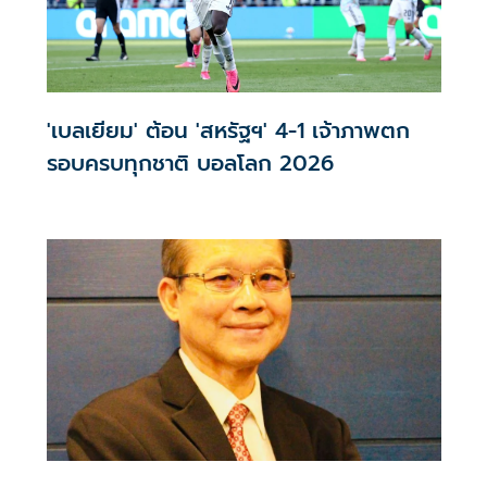
'เบลเยียม' ต้อน 'สหรัฐฯ' 4-1 เจ้าภาพตก
รอบครบทุกชาติ บอลโลก 2026