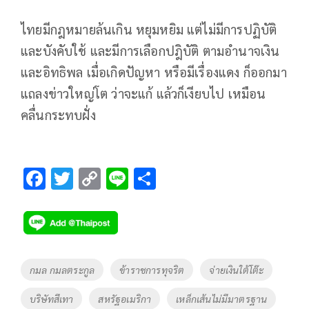
ไทยมีกฎหมายล้นเกิน หยุมหยิม แต่ไม่มีการปฏิบัติ
และบังคับใช้ และมีการเลือกปฎิบัติ ตามอำนาจเงิน
และอิทธิพล เมื่อเกิดปัญหา หรือมีเรื่องแดง ก็ออกมา
แถลงข่าวใหญ่โต ว่าจะแก้ แล้วก็เงียบไป เหมือน
คลื่นกระทบฝั่ง
F
T
C
Li
S
ac
wi
o
n
h
e
tt
p
e
ar
b
er
y
e
o
Li
Tags
กมล กมลตระกูล
ข้าราชการทุจริต
จ่ายเงินใต้โต๊ะ
o
n
บริษัทสีเทา
สหรัฐอเมริกา
เหล็กเส้นไม่มีมาตรฐาน