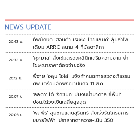
NEWS UPDATE
ทัพนักบิด 'ฮอนด้า เรซซิ่ง ไทยแลนด์' ลุ้นล่าโพ
20:43 น.
เดียม ARRC สนาม 4 ที่มัลดาลิกา
‘ศุภมาส’ สั่งเข้มตรวจคลินิกเสริมความงาม ย้ำ
20:32 น.
โฆษณาราคาต้องจ่ายจริง
พี่ชาย 'ฮลุน โซโล่' แจ้งกำหนดการสวดอภิธรรม
20:12 น.
ศพ เตรียมจัดพิธีฌาปนกิจ 11 ส.ค.
'ลลิดา' โต้ 'รักชนก' ปมงบน้ำบาดาล ชี้พื้นที่
20:07 น.
ปชน.ได้วงเงินเฉลี่ยสูงสุด
'พลพีร์' ลุยชายแดนสุรินทร์ สั่งเร่งรัดโครงการ
20:06 น.
ขยายไฟฟ้า 'ปราสาทตาควาย-เนิน 350'