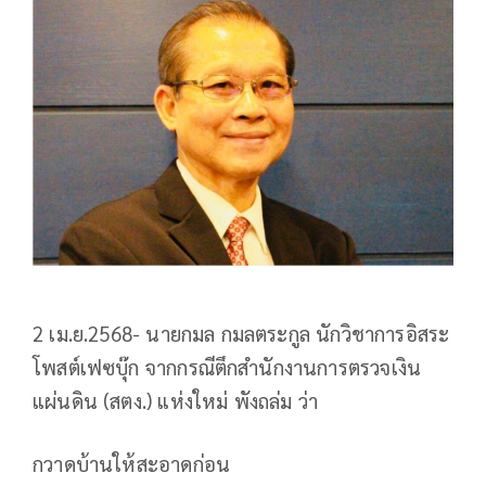
2 เม.ย.2568- นายกมล กมลตระกูล นักวิชาการอิสระ
โพสต์เฟซบุ๊ก จากกรณีตึกสำนักงานการตรวจเงิน
แผ่นดิน (สตง.) แห่งใหม่ พังถล่ม ว่า
กวาดบ้านให้สะอาดก่อน