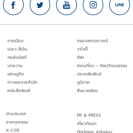
การเมือง
กรองสถานการณ์
เปลว สีเงิน
วาไรตี้
คอลัมนิสต์
กีฬา
บทความ
ท่องเที่ยว – ศิลปวัฒนธรรม
เศรษฐกิจ
ประชาสัมพันธ์
ข่าวพระราชสำนัก
ภูมิภาค
หนังสือพิมพ์
สิ่งแวดล้อม
ต่างประเทศ
PR & PRESS
อาชญากรรม
เกี่ยวกับเรา
X-CITE
ติดต่อและ สนับสนุน