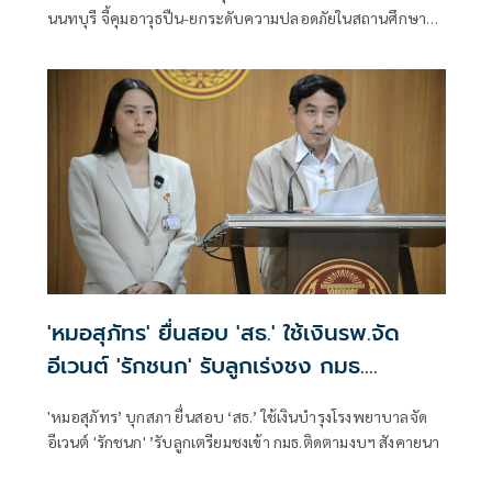
นนทบุรี จี้คุมอาวุธปืน-ยกระดับความปลอดภัยในสถานศึกษา
ของดเผยแพร่ความรุนแรง
'หมอสุภัทร' ยื่นสอบ 'สธ.' ใช้เงินรพ.จัด
อีเวนต์ 'รักชนก' รับลูกเร่งชง กมธ.
สังคายนา
'หมอสุภัทร’ บุกสภา ยื่นสอบ ‘สธ.’ ใช้เงินบำรุงโรงพยาบาลจัด
อีเวนต์ 'รักชนก' ’รับลูกเตรียมชงเข้า กมธ.ติดตามงบฯ สังคายนา