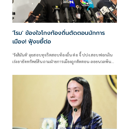
'โรม' ข้องใจโกงท้องถิ่นตัดตอนนักการ
เมือง! ฟุ้งขยี้ต่อ
'รังสิมันต์' ลุยสอบทุจริตสอบท้องถิ่น ต่อ จี้ ปปง.สอบฟอกเงิน
เร่งอายัดทรัพย์สิน ถามฝ่ายการเมืองถูกตัดตอน-ลอยนวลพ้นผิด
เหน็บ 'อนุทิน' รับแต่ชอบ ไม่รู้ในอนาคตมาตรการป้องกันจะ
รัดกุมหรือไม่