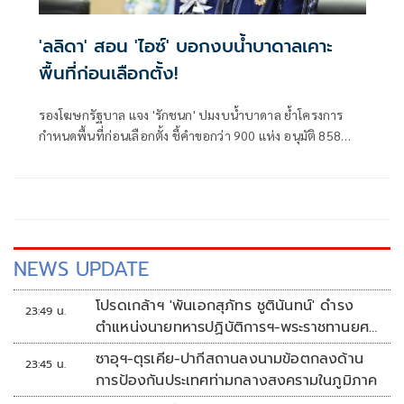
'ลลิดา' สอน 'ไอซ์' บอกงบน้ำบาดาลเคาะ
พื้นที่ก่อนเลือกตั้ง!
รองโฆษกรัฐบาล แจง 'รักชนก' ปมงบน้ำบาดาล ย้ำโครงการ
กำหนดพื้นที่ก่อนเลือกตั้ง ชี้คำขอกว่า 900 แห่ง อนุมัติ 858
แห่งตามหลักเกณฑ์ ไม่ใช่จัดสรรตามการเมือง
NEWS UPDATE
โปรดเกล้าฯ 'พันเอกสุภัทร ชูตินันทน์' ดำรง
23:49 น.
ตำแหน่งนายทหารปฏิบัติการฯ-พระราชทานยศ
'พลตรี'
ซาอุฯ-ตุรเคีย-ปากีสถานลงนามข้อตกลงด้าน
23:45 น.
การป้องกันประเทศท่ามกลางสงครามในภูมิภาค