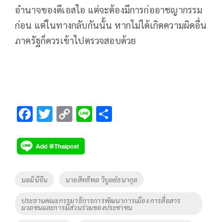
อำนาจของดีเอสไอ แต่จะต้องมีการก่ออาชญากรรม
ก่อน แต่ในทางกลับกันนั้น หากไม่ได้เกิดความผิดอื่น
ภาครัฐก็ควรเข้าไปตรวจสอบด้วย
F
T
C
Li
S
ac
wi
o
n
h
e
tt
p
e
ar
b
er
y
e
o
Li
Tags
นอมินีจีน
นายสิทธิพล วิบูลย์ธนากุล
o
n
ประธานคณะกรรมาธิการการพัฒนาการเมือง การสื่อสาร
k
k
มวลชนและการมีส่วนร่วมของประชาชน