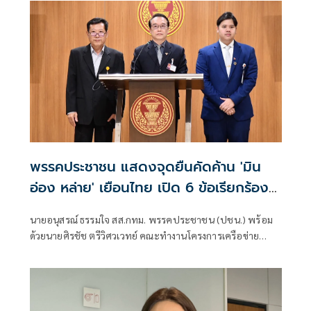
พรรคประชาชน แสดงจุดยืนคัดค้าน 'มิน
อ่อง หล่าย' เยือนไทย เปิด 6 ข้อเรียกร้อง
รัฐสภา-รัฐบาล
นายอนุสรณ์ ธรรมใจ สส.กทม. พรรคประชาชน (ปชน.) พร้อม
ด้วยนายศิรชัช ตรีวิศวเวทย์ คณะทำงานโครงการเครือข่าย
ประชาธิปไตยอาเซียนเพื่อสันติภาพ สิทธิมนุษยชน และการ
พัฒนาอย่างยั่งยืน แถลงคัดค้านการเยือนไทยอย่างเป็นทางการ
ของพลเอกอาวุโส มิน ออง ไลง์