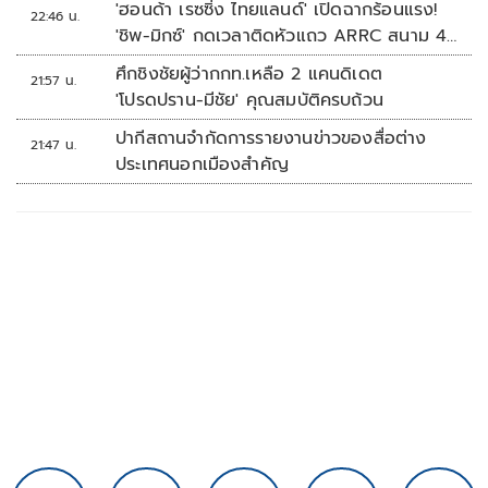
'ฮอนด้า เรซซิ่ง ไทยแลนด์' เปิดฉากร้อนแรง!
22:46 น.
'ชิพ-มิกซ์' กดเวลาติดหัวแถว ARRC สนาม 4
ที่มัลดาลิกา
ศึกชิงชัยผู้ว่ากกท.เหลือ 2 แคนดิเดต
21:57 น.
'โปรดปราน-มีชัย' คุณสมบัติครบถ้วน
ปากีสถานจำกัดการรายงานข่าวของสื่อต่าง
21:47 น.
ประเทศนอกเมืองสำคัญ