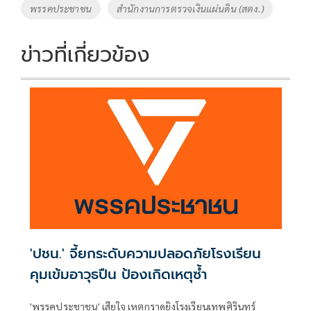
พรรคประชาชน
สำนักงานการตรวจเงินแผ่นดิน (สตง.)
ข่าวที่เกี่ยวข้อง
'ปชน.' จี้ยกระดับความปลอดภัยโรงเรียน
คุมเข้มอาวุธปืน ป้องเกิดเหตุซ้ำ
'พรรคประชาชน' เสียใจ เหตุกราดยิงโรงเรียนเทพศิรินทร์