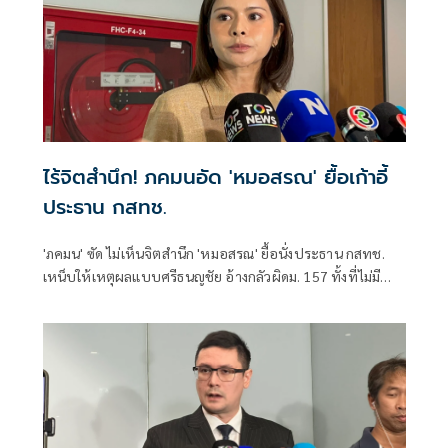
ไร้จิตสำนึก! ภคมนอัด 'หมอสรณ' ยื้อเก้าอี้
ประธาน กสทช.
'ภคมน' ซัด ไม่เห็นจิตสำนึก 'หมอสรณ' ยื้อนั่งประธาน กสทช.
เหน็บให้เหตุผลแบบศรีธนญชัย อ้างกลัวผิดม. 157 ทั้งที่ไม่มี
คุณสมบัติตั้งแต่แรก จี้ 'นายกฯ' เลิกแบก ยื่นโปรดเกล้าฯปลดพ้น
ตำแหน่งได้แล้ว