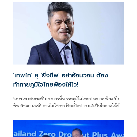
'เทพไท' ยุ 'ยิ่งชีพ' อย่าอ้อนวอน ต้อง
ท้าทายภูมิใจไทยฟ้องให้ไว!
‘เทพไท เสนพงศ์’ มองการที่พรรคภูมิใจไทยประกาศฟ้อง ‘ยิ่ง
ชีพ อัชฌานนท์’ อาจไม่ใช่การฟ้องปิดปาก แต่เป็นโอกาสให้ข้อ
เท็จจริงและพยานหลักฐานในคดีฮั้ว สว. จากสำนวน DSI ถูกนำ
เข้าสู่กระบวนการพิจารณาของศาล พร้อมแนะ ‘ยิ่งชีพ’ ไม่ต้อง
อ้อนวอน แต่ควรท้าทายให้เร่งฟ้อง เพื่อให้ความจริงปรากฏต่อ
สาธารณชน.