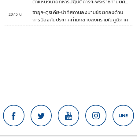
ตำแหน่งนายทหารปฏิบัติการฯ-พระราชทานยศ
'พลตรี'
ซาอุฯ-ตุรเคีย-ปากีสถานลงนามข้อตกลงด้าน
23:45 น.
การป้องกันประเทศท่ามกลางสงครามในภูมิภาค