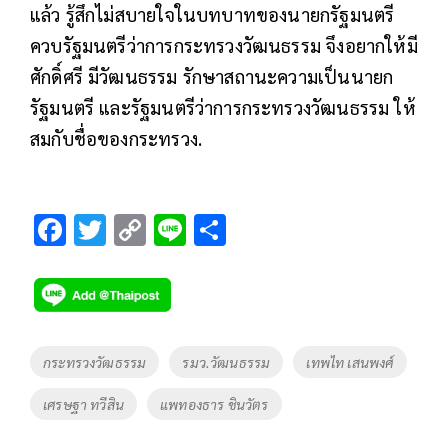
แล้ว รู้สึกไม่สบายใจในบทบาทของนายกรัฐมนตรี
ควบรัฐมนตรีว่าการกระทรวงวัฒนธรรม จึงอยากให้มี
ศักดิ์ศรี มีวัฒนธรรม รักษาสถานะความเป็นนายก
รัฐมนตรี และรัฐมนตรีว่าการกระทรวงวัฒนธรรม ให้
สมกับชื่อของกระทรวง.
F
T
C
Li
S
ac
wi
o
n
h
e
tt
p
e
ar
b
er
y
e
o
Li
Tags
กระทรวงวัฒธรรม
รมว.วัฒนธรรม
เทพไท เสนพงศ์
o
n
เศรษฐา ทวีสิน
แพทองธาร ชินวัตร
k
k