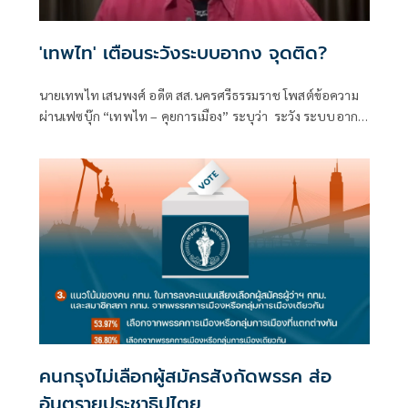
'เทพไท' เตือนระวังระบบอากง จุดติด?
นายเทพไท เสนพงศ์ อดีต สส.นครศรีธรรมราช โพสต์ข้อความ
ผ่านเฟซบุ๊ก “เทพไท – คุยการเมือง” ระบุว่า ระวัง ระบบอากง
จุดติด?
คนกรุงไม่เลือกผู้สมัครสังกัดพรรค ส่อ
อันตรายประชาธิปไตย