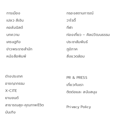
การเมือง
กรองสถานการณ์
เปลว สีเงิน
วาไรตี้
คอลัมนิสต์
กีฬา
บทความ
ท่องเที่ยว – ศิลปวัฒนธรรม
เศรษฐกิจ
ประชาสัมพันธ์
ข่าวพระราชสำนัก
ภูมิภาค
หนังสือพิมพ์
สิ่งแวดล้อม
ต่างประเทศ
PR & PRESS
อาชญากรรม
เกี่ยวกับเรา
X-CITE
ติดต่อและ สนับสนุน
ยานยนต์
สาธารณสุข-คุณภาพชีวิต
Privacy Policy
บันเทิง