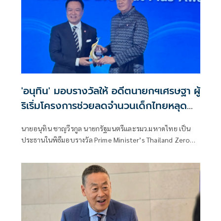
'อนุทิน' มอบรางวัลให้ อดีตนายกฯเศรษฐา ผู้
ริเริ่มโครงการช่วยลดจำนวนเด็กไทยหลุด
ระบบการศึกษา
นายอนุทิน ชาญวีรกูล นายกรัฐมนตรีและรมว.มหาดไทย เป็น
ประธานในพิธีมอบรางวัล Prime Minister’s Thailand Zero
Dropout Plus Awards (TZD+) ประจำปี พ.ศ. 2569 โดยมี
นายเศรษฐา ทวีสิน อดีตนายกรัฐมนตรี เข้ารับรางวัลเกียรติยศ
เพื่อยกย่องเชิดชูเกียรติ ในฐานะผู้ริเริ่มผลักดันโครงการ
Thailand Zero Dropout ให้เป็นวาระแห่งชาติ คืนโอกาสและ
อนาคตให้เด็กและเยาวชนนอกระบบการศึกษาไทย