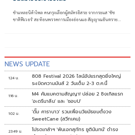
ชำแหละนิด้าโพล คนกรุงเลือกผู้สมัครอิสระ จากกระแส 'ชัช
ชาติฟีเวอร์' สะท้อนพรรคการเมืองอ่อนแอ สัญญาณอันตราย
ต่อระบอบประชาธิปไตย
NEWS UPDATE
808 Festival 2026 ไลน์อัปแรกสุดยิ่งใหญ่
1:24 น.
ระเบิดความมันส์ 2 วันเต็ม 2-3 ต.ค.นี้
M4 คัมแบคตามสัญญา! ปล่อย 2 ซิงเกิลแรก
1:16 น.
'อะดรีนาลีน' และ 'ชอบU'
'ดั๊ม คาราบาว' รวมเพื่อนวัยมัธยมตั้งวง
1:02 น.
SweetCane (สวีทเคน)
โปรดเกล้าฯ 'พันเอกสุภัทร ชูตินันทน์' ดำรง
23:49 น.