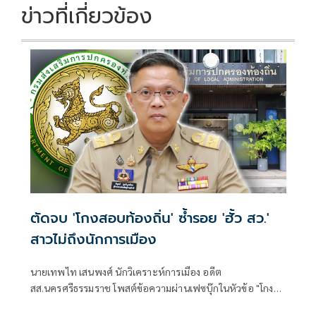
ข่าวที่เกี่ยวข้อง
ตัดจบ 'โกงสอบท้องถิ่น' ซ้ำรอย 'ฮั้ว สว.'
สาวไม่ถึงนักการเมือง
นายเทพไท เสนพงศ์ นักวิเคราะห์การเมือง อดีต
สส.นครศรีธรรมราช โพสต์ข้อความผ่านเฟซบุ๊กในหัวข้อ "โกง
สว.-โกงสอบท้องถิ่น ตัดจบ ไม่ถึงนักการเมือง โดยระบุว่า